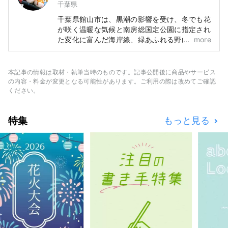
千葉県
千葉県館山市は、黒潮の影響を受け、冬でも花
が咲く温暖な気候と南房総国定公園に指定され
た変化に富んだ海岸線、緑あふれる野山や新鮮
more
な海と山の幸に恵まれた自然豊かなまちです。
そして、南総里見八犬伝のモデルのなった戦国
大名里見氏ゆかりの史跡などが残る歴史とロマ
本記事の情報は取材・執筆当時のものです。記事公開後に商品やサービス
ン漂うまちでもあります。 千葉県の南端、東
の内容・料金が変更となる可能性があります。ご利用の際は改めてご確認
京からわずか100キロ圏内にある館山で、都会
ください。
の喧騒を離れ、ゆったりと癒しの時間をお過ご
しください。
特集
もっと見る