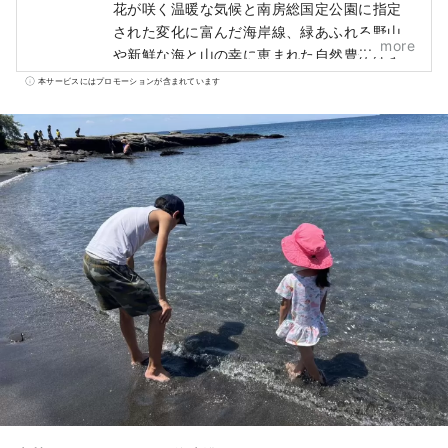
花が咲く温暖な気候と南房総国定公園に指定
された変化に富んだ海岸線、緑あふれる野山
more
や新鮮な海と山の幸に恵まれた自然豊かなま
ちです。 そして、南総里見八犬伝のモデルの
本サービスにはプロモーションが含まれています
なった戦国大名里見氏ゆかりの史跡などが残
る歴史とロマン漂うまちでもあります。 千葉
県の南端、東京からわずか100キロ圏内にある
館山で、都会の喧騒を離れ、ゆったりと癒し
の時間をお過ごしください。