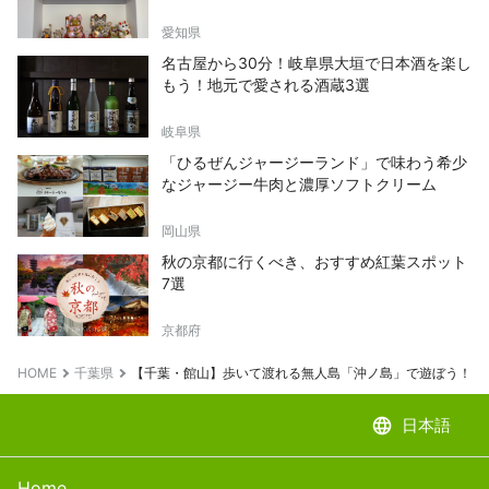
愛知県
名古屋から30分！岐阜県大垣で日本酒を楽し
もう！地元で愛される酒蔵3選
岐阜県
「ひるぜんジャージーランド」で味わう希少
なジャージー牛肉と濃厚ソフトクリーム
岡山県
秋の京都に行くべき、おすすめ紅葉スポット
7選
京都府
HOME
千葉県
【千葉・館山】歩いて渡れる無人島「沖ノ島」で遊ぼう！
language
日本語
Home