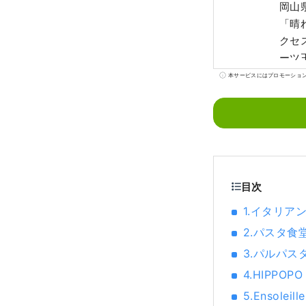
岡山
「晴
クセス
ーツ
さ、
本サービスにはプロモーショ
ーツが味わえます！ 
た、
目次
1.イタリア
2.パスタ
3.パルパス
4.HIPPOP
5.Ensole