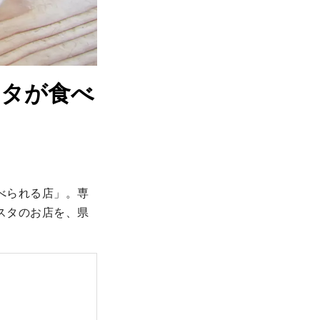
スタが食べ
べられる店」。専
スタのお店を、県