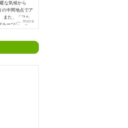
温暖な気候から
りの中間地点でア
ル
more
フルーツは、甘
など、旬のフル