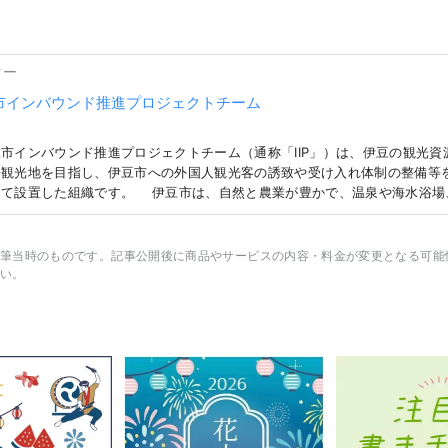
ター
市インバウンド推進プロジェクトチーム
市インバウンド推進プロジェクトチーム（通称「IIP」）は、伊豆の観光資
際観光地を目指し、伊豆市への外国人観光客の誘致や受け入れ体制の整備等
して設置した組織です。 伊豆市は、自然と農業が豊かで、温泉や海水浴場
な観光スポットがあります。また、東京から電車で約２時間とアクセスが良
です。 【カバー画像に関する注意事項】 カバー画像は、伊豆市を彩る写真コ
ト入賞作品です。 撮影者：尾島 裕樹 作品名：「小雪（しょうせつ）を彩
筆当時のものです。記事公開後に商品やサービスの内容・料金が変更となる可能
転用及び複製を禁止します。 カバー画像の利用については、伊豆市観光情報
い。
。