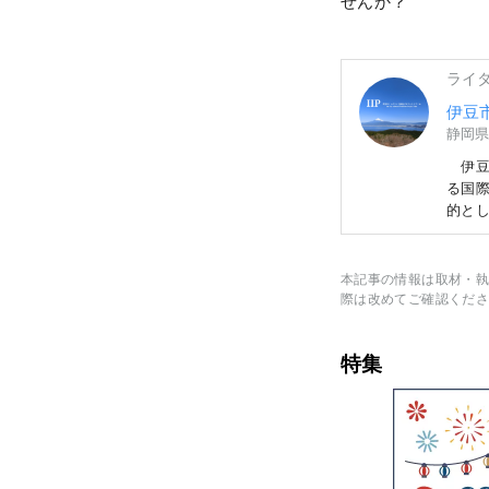
せんか？
ライ
伊豆
静岡県
伊豆
る国
的と
様々
末旅行にも最適な場所
ンテス
本記事の情報は取材・執
無断
際は改めてご確認くださ
さい
特集