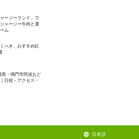
ャージーランド」で
ジャージー牛肉と濃
ーム
くべき、おすすめ紅
選
】徳島・鳴門市阿波おど
｜日程・アクセス・
language
日本語