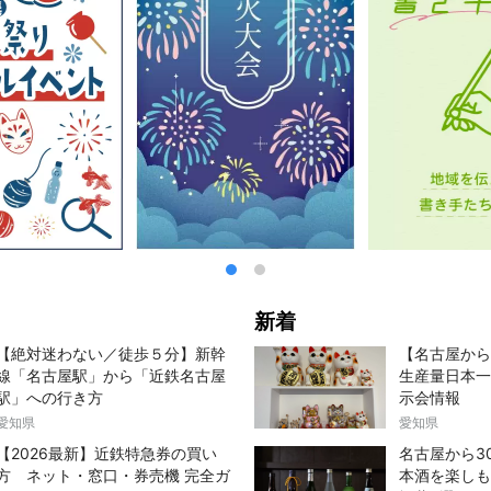
新着
【絶対迷わない／徒歩５分】新幹
【名古屋から
線「名古屋駅」から「近鉄名古屋
生産量日本一
駅」への行き方
示会情報
愛知県
愛知県
【2026最新】近鉄特急券の買い
名古屋から3
方 ネット・窓口・券売機 完全ガ
本酒を楽しも