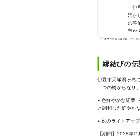
伊豆
活か
の整
豊か
から
本サービスにはプロモーショ
【カ
品で
断転
縁結びの伝
でご
伊豆市天城湯ヶ島
二つの橋からなり
• 色鮮やかな紅葉
と調和した鮮やか
• 夜のライトアッ
【期間】2025年11