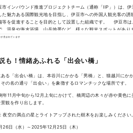
市インバウンド推進プロジェクトチーム（通称「IIP」）は、伊
した魅力ある国際観光地を目指し、伊豆市への外国人観光客の誘
備等を促進することを目的として設置した組織です。 伊豆市は
で、温泉や海水浴場、山岳地帯など、様々な観光スポットがあり
電車で約２時間とアクセスが良く、日帰り観光や週末旅行にも最
ンが含まれています
バー画像に関する注意事項】 カバー画像は、伊豆市を彩る写真コ
す。 撮影者：尾島 裕樹 作品名：「小雪（しょうせつ）を彩る」
用及び複製を禁止します。 カバー画像の利用については、伊豆市
説も！情緒あふれる「出会い橋」
確認ください。
にある「出会い橋」は、本谷川にかかる「男橋」と、猫越川にか
、その名の通り「出会い」を象徴するロマンチックな場所です。
: 例年11月中旬から12月上旬にかけて、橋周辺の木々が赤や黄色
な景観を作り出します。
プ: 夜空の満点の星とライトアップされた樹木をお楽しみください
月26日（水）～2025年12月25日（木）