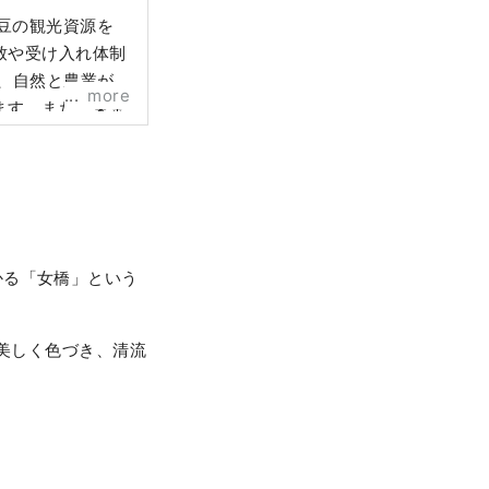
豆の観光資源を
致や受け入れ体制
、自然と農業が
more
ます。また、東京
適な場所です。
ンテスト入賞作
 カバー画像の無
観光情報サイト
かる「女橋」という
に美しく色づき、清流
。