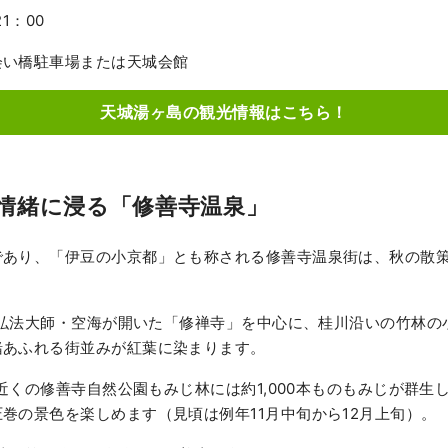
1：00
会い橋駐車場または天城会館
天城湯ヶ島の観光情報はこちら！
情緒に浸る「修善寺温泉」
であり、「伊豆の小京都」とも称される修善寺温泉街は、秋の散
: 弘法大師・空海が開いた「修禅寺」を中心に、桂川沿いの竹林
緒あふれる街並みが紅葉に染まります。
: 近くの修善寺自然公園もみじ林には約1,000本ものもみじが群
巻の景色を楽しめます（見頃は例年11月中旬から12月上旬）。