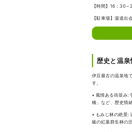
【時間】16：30～2
【駐車場】湯道出
歴史と温泉
伊豆最古の温泉地
す。
• 風情ある街並み
橋」など、歴史情
• もみじ林の絶景
級の紅葉群生林の圧