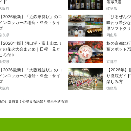
イド
酒蔵3選
大阪府
岐阜県
【2026最新】「近鉄奈良駅」のコ
「ひるぜんジ
インロッカーの場所・料金・サイ
味わう希少な
ズ
厚ソフトクリ
奈良県
岡山県
【2026年版】河口湖・富士山エリ
秋の京都に行
アの花火大会まとめ｜日程・見ど
葉スポット7
ころ付き
山梨県
京都府
【2026最新】「大阪難波駅」のコ
【2026年
インロッカーの場所・料金・サイ
り徹底ガイド
ズ
楽しみ方
大阪府
徳島県
市の紅葉特集！心温まる絶景と温泉を巡る旅