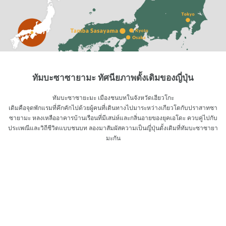
ทัมบะซาซายามะ ทัศนียภาพดั้งเดิมของญี่ปุ่น
ทัมบะซาซายะมะ เมืองชนบทในจังหวัดเฮียวโกะ
เดิมคือจุดพักแรมที่คึกคักไปด้วยผู้คนที่เดินทางไปมาระหว่างเกียวโตกับปราสาทซา
ซายามะ หลงเหลืออาคารบ้านเรือนที่มีเสน่ห์และกลิ่นอายของยุคเอโดะ ควบคู่ไปกับ
ประเพณีและวิถีชีวิตแบบชนบท ลองมาสัมผัสความเป็นญี่ปุ่นดั้งเดิมที่ทัมบะซาซายา
มะกัน