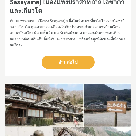
Sasayama) เมืองแห่งปราสาทใกล้โอซาก้า
และเกียวโต
ทัมบะ ซาซายามะ (Tamba Sasayama) หนึ่งในเมืองน่าเที่ยวไม่ไกลจากโอซาก้
าและเกียวโต คุณสามารถเพลิดเพลินกับปราสาทเก่าแก่ อาคารบ้านเรือน
แบบสมัยเอโดะ ศิลปะดั้งเดิม และทิวทัศน์ชนบท มาออกเดินทางท่องเที่ยว
สบายๆ เพลิดเพลินเต็มอิ่มที่ทัมบะ ซาซายามะ พร้อมข้อมูลที่พักและที่เที่ยวน่า
สนใจค่ะ
อ่านต่อไป