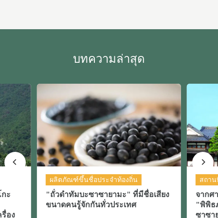
บทความล่าสุด
ชื่อประจำท้องถิ่น
สถานที่ท่องเที่ยว
ซาซายามะ" ที่มีชื่อเสียง
จากศาลอาคารไม้เก่าที่สุดในญี่ปุ่นส
กันทั่วประเทศ
"พิพิธภัณฑ์ศิลปะประวัติศาสตร์เม
ซาซายามะ (Tamba Sasayama Ci