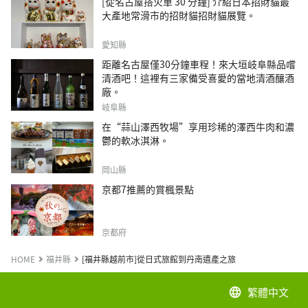
[從名古屋搭火車 30 分鐘] 介紹日本招財貓最
大產地常滑市的招財貓招財貓展覽。
愛知縣
距離名古屋僅30分鐘車程！來大垣岐阜縣品嚐
清酒吧！這裡有三家備受喜愛的當地清酒釀酒
廠。
岐阜縣
在“蒜山澤西牧場”享用珍稀的澤西牛肉和濃
鬱的軟冰淇淋。
岡山縣
京都7推薦的賞楓景點
京都府
HOME
福井縣
[福井縣越前市]從日式旅館到丹南遺產之旅
繁體中文
language