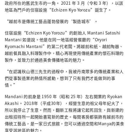
政府所在的舊武生市的一角。 2021 年 3 月（令和 3 年），以該
地區為門戶的住宿設施“Echizen Kyo Yorozu”誕生了。
“越前市是傳統工藝品蓬勃發展的‘製造城市’。
住宿設施“Echizen Kyo Yorozu”的創始人 Mantani Satoshi
Mantani 如是說。他是在同一地區經營餐廳的“Oryori
Kyomachi Mantani”的第二代老闆。將越前和紙、越前陶器、
越前餐具融入料理製作中，精心再現使用傳統產業的懷石料理的
製作，並致力於通過美食傳播地區的魅力。
“在認識秋山德三先生的過程中，我被丹南眾多的傳統產業和人
們從事製造業的熱情所感動，想到了只有我們才能做到的事
情。”
Mandani 的前身是 1950 年（昭和 25 年）左右開業的 Ryokan
Akashi。 2018年（平成30年），經營生意的祖父母年紀大了，
所以我停止了生意。然而，翻新工程將讓它起死回生，與新建的
出租招待所一起開始書寫新的歷史。每間客房都裝飾有越前市的
傳統工藝品，是一家日式旅館，您可以通過空間和Manya的美食
享受該地區的魅力。