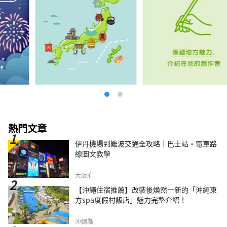
熱門文章
伊丹機場到難波交通全攻略｜巴士站・電車路
線圖文教學
大阪府
【沖繩住宿推薦】改裝後煥然一新的「沖繩東
方spa度假村飯店」魅力完整介紹！
沖繩縣