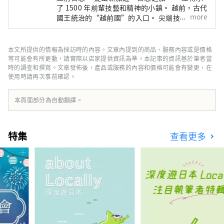
了 1500 年前輩技藝和精神的小鎮。 越前，古代
more
國王統治的“越前國”的入口。 尖端技術和文
化最先從日本海彼岸流入的智慧之地，成為日本
深厚製造的發源地。 在與這片土地的自然共存
的傳統產業中，在生活在這裡的人們的心中，還
本文所提供的情報為採訪時的內容。文章內提到的商品、服務內容或是價格
活著著人類想要帶給下一個1000年的普世智
等可能會有所更動，請實際以店家提供資訊為準。本記事的資訊基於筆者當
慧。 此時此地，跨越國界、跨越時空的交流孕
時的調查和撰寫。文章發佈後，產品或服務的內容和價格可能會有變更，在
使用時請再次事前確認。
育著未來。 尋找光的新探索。 歡迎來到越前。
本頁面部分為自動翻譯。
特集
查看更多