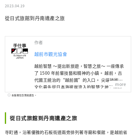
2023.04.19
從日式旅館到丹南遺產之旅
作者
越前市觀光協會
越前智慧 ～提出新旅遊，智慧之旅～ 一座傳承
了 1500 年前輩技藝和精神的小鎮。 越前，古
代國王統治的“越前國”的入口。 尖端技術和
more
文化最先從日本海彼岸流入的智慧之地，成為
日本深厚製造的發源地。 在與這片土地的自然
本服務包含贊助廣告。
共存的傳統產業中，在生活在這裡的人們的心
中，還活著著人類想要帶給下一個1000年的普
世智慧。 此時此地，跨越國界、跨越時空的交
從日式旅館到丹南遺產之旅
流孕育著未來。 尋找光的新探索。 歡迎來到越
前。
寺町通，沿著優雅的石板街道兩旁排列著寺廟和餐館，是越前省