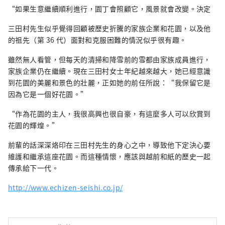
“如果生意繼續順利進行，園丁會照顧它，風景就會改變。決定
三田村先生似乎覺得回顧被歷史折騰的家族企業和花園，以及他
的祖先（第 36 代）面對和克服困難的情況似乎很有趣。
雖然無人看管，但每天的清掃和降雪前的雪都由家族成員進行，
家族企業仍在繼續。現在三田村女士年紀越來越大，她已經意識
到花園的美麗和景色的壯麗，正如她的前任所說：“我保留它是
因為它是一個好花園。”
“作為花園的主人，我很高興也很自豪，有這麼多人可以欣賞到
花園的輝煌。”
前輩的話深深烙印在三田村先生的身心之中，導致他下定決心要
維護和繼承這座花園。而這種情懷，應該與越前和紙的歷史一起
傳承給下一代。
http://www.echizen-seishi.co.jp/