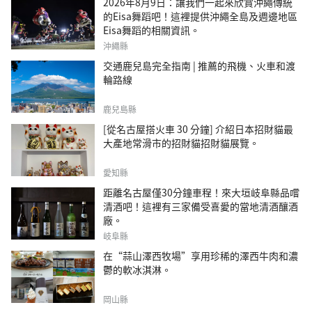
2026年8月9日：讓我們一起來欣賞沖繩傳統
的Eisa舞蹈吧！這裡提供沖繩全島及週邊地區
Eisa舞蹈的相關資訊。
沖繩縣
交通鹿兒島完全指南 | 推薦的飛機、火車和渡
輪路線
鹿兒島縣
[從名古屋搭火車 30 分鐘] 介紹日本招財貓最
大產地常滑市的招財貓招財貓展覽。
愛知縣
距離名古屋僅30分鐘車程！來大垣岐阜縣品嚐
清酒吧！這裡有三家備受喜愛的當地清酒釀酒
廠。
岐阜縣
在“蒜山澤西牧場”享用珍稀的澤西牛肉和濃
鬱的軟冰淇淋。
岡山縣