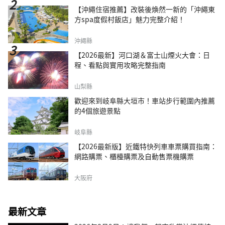
【沖繩住宿推薦】改裝後煥然一新的「沖繩東
方spa度假村飯店」魅力完整介紹！
沖繩縣
【2026最新】河口湖＆富士山煙火大會：日
程、看點與實用攻略完整指南
山梨縣
歡迎來到岐阜縣大垣市！車站步行範圍內推薦
的4個旅遊景點
岐阜縣
【2026最新版】近鐵特快列車車票購買指南：
網路購票、櫃檯購票及自動售票機購票
大阪府
最新文章