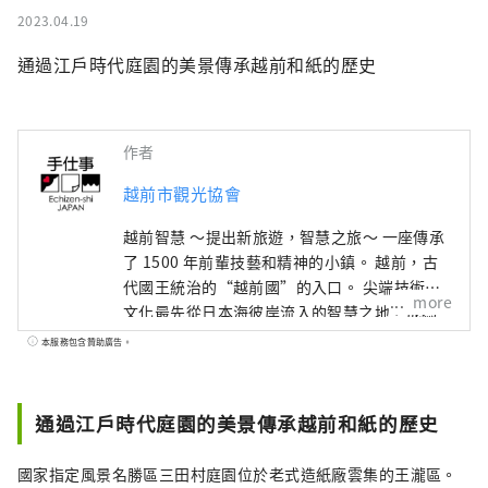
2023.04.19
通過江戶時代庭園的美景傳承越前和紙的歷史
作者
越前市觀光協會
越前智慧 ～提出新旅遊，智慧之旅～ 一座傳承
了 1500 年前輩技藝和精神的小鎮。 越前，古
代國王統治的“越前國”的入口。 尖端技術和
more
文化最先從日本海彼岸流入的智慧之地，成為
日本深厚製造的發源地。 在與這片土地的自然
本服務包含贊助廣告。
共存的傳統產業中，在生活在這裡的人們的心
中，還活著著人類想要帶給下一個1000年的普
世智慧。 此時此地，跨越國界、跨越時空的交
通過江戶時代庭園的美景傳承越前和紙的歷史
流孕育著未來。 尋找光的新探索。 歡迎來到越
前。
國家指定風景名勝區三田村庭園位於老式造紙廠雲集的王瀧區。