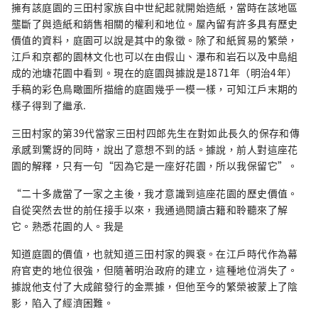
擁有該庭園的三田村家族自中世紀起就開始造紙，當時在該地區
壟斷了與造紙和銷售相關的權利和地位。屋內留有許多具有歷史
價值的資料，庭園可以說是其中的象徵。除了和紙貿易的繁榮，
江戶和京都的園林文化也可以在由假山、瀑布和岩石以及中島組
成的池塘花園中看到。現在的庭園與據說是1871年（明治4年）
手稿的彩色鳥瞰圖所描繪的庭園幾乎一模一樣，可知江戶末期的
樣子得到了繼承.
三田村家的第39代當家三田村四郎先生在對如此長久的保存和傳
承感到驚訝的同時，說出了意想不到的話。據說，前人對這座花
園的解釋，只有一句“因為它是一座好花園，所以我保留它”。
“二十多歲當了一家之主後，我才意識到這座花園的歷史價值。
自從突然去世的前任接手以來，我通過閱讀古籍和聆聽來了解
它。熟悉花園的人。我是
知道庭園的價值，也就知道三田村家的興衰。在江戶時代作為幕
府官吏的地位很強，但隨著明治政府的建立，這種地位消失了。
據說他支付了大成館發行的金票據，但他至今的繁榮被蒙上了陰
影，陷入了經濟困難。