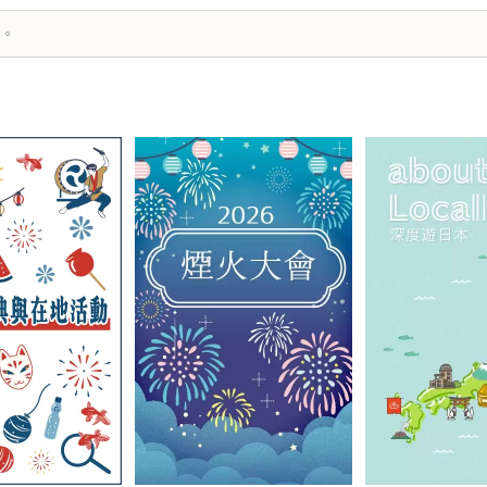
箱：info@yumeshimakikou.com 電話：06-6136-8803 *******
譯。