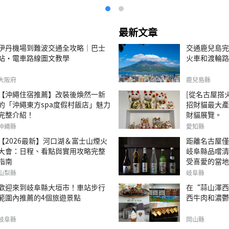
最新文章
伊丹機場到難波交通全攻略｜巴士
交通鹿兒島完
站・電車路線圖文教學
火車和渡輪路
大阪府
鹿兒島縣
【沖繩住宿推薦】改裝後煥然一新
[從名古屋搭火
的「沖繩東方spa度假村飯店」魅力
招財貓最大產
完整介紹！
財貓展覽。
沖繩縣
愛知縣
【2026最新】河口湖＆富士山煙火
距離名古屋僅
大會：日程、看點與實用攻略完整
岐阜縣品嚐清
指南
受喜愛的當地
山梨縣
岐阜縣
歡迎來到岐阜縣大垣市！車站步行
在“蒜山澤西
範圍內推薦的4個旅遊景點
西牛肉和濃鬱
岐阜縣
岡山縣