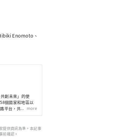
化藝術、科學技術
島新產業
ibiki Enomoto、
，共創未來」的使
58個國家和地區以
more
網路平台，共同建構
們希望世博會能成為
家提供資訊為準。本記事
事前確認。