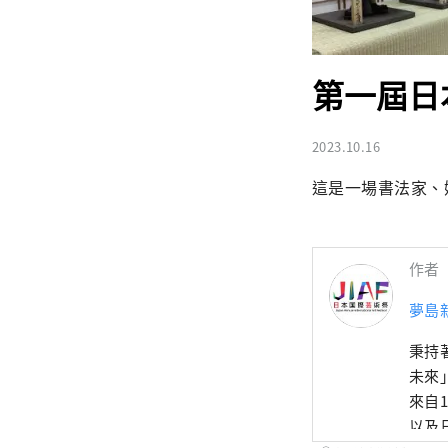
第一屆日
2023.10.16
這是一場書法家、
作者
夢島
秉持
未來
來自
以及