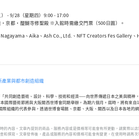
充滿光彩的美好未來。我們希望世博會能成為與世界各國在多元文
域拓展合作共創的契機。 ************************************** 夢
- 9/28（星期四）9:00 - 17:00
創造機構（株式會社）/秘書處：健康都市設計研究所
‧京都‧醍醐寺修聖殿 ※入館時需繳交門票（500日圓）。
meshimakikou.org/ 每日新聞大廈，大阪市北區梅田3-4-5，郵編：530-0001
o@yumeshimakikou.com 電話：06-6136-8803
ayama、Aika、Ash Co., Ltd.、NFT Creators Fes Gallery、H
**********************************
新產業與都市創造組織
著「共同創造藝術、設計、科學、技術和經濟——向世界傳遞日本之美與精神
本國際藝術節將與大阪關西世博會同期舉辦，為期六個月。屆時，將有來自1
個國際組織的代表參與，透過世博會場館、京都、大阪、關西以及日本各地的
藝術、經濟社會之間的良性循環，並致力於創造一個充滿光彩的美好未來。我
界各國在多元文化藝術、科學技術和經濟領域拓展合作共創的契機。
**************************** 夢島新產業都市創造機構（株式會社）/秘書處：健康都市設
時的內容。文章內提到的商品、服務內容或是價格等可能會有所更動，請實際以店
梅田3-4-5，郵編：530-0001 信
查和撰寫。文章發佈後，產品或服務的內容和價格可能會有變更，在使用時請再次