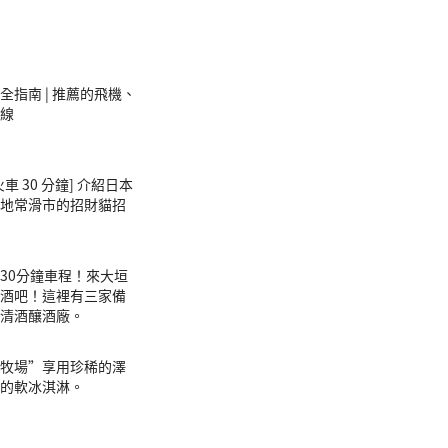
全指南 | 推薦的飛機、
線
車 30 分鐘] 介紹日本
地常滑市的招財貓招
30分鐘車程！來大垣
酒吧！這裡有三家備
清酒釀酒廠。
牧場”享用珍稀的澤
的軟冰淇淋。