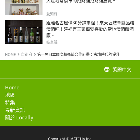
大產地常滑市的招財貓招財貓展覽。
愛知縣
距離名古屋僅30分鐘車程！來大垣岐阜縣品嚐
清酒吧！這裡有三家備受喜愛的當地清酒釀酒
廠。
岐阜縣
HOME
京都府
第一屆日本國際藝術節合作計畫：古墳時代的提升
繁體中文
language
Home
地區
特集
最新資訊
關於 Locally
Copyright © MATCHA Inc.