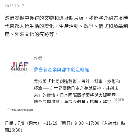
2023.10.17
透過發掘中獲得的文物和遺址照片板，我們將介紹古墳時
代京都人們生活的變化、生產活動、戰爭、儀式和墳墓制
度、外來文化的痕跡等。
作者
夢島新產業與都市創造組織
秉持著「共同創造藝術、設計、科學、技術和
經濟——向世界傳遞日本之美與精神，共創未
來」的使命，日本國際藝術節將與大阪關西世
more
博會同期舉辦，為期六個月。屆時，將有來自
158個國家和地區以及7個國際組織的代表參
本服務包含贊助廣告。
與，透過世博會場館、京都、大阪、關西以及
日本各地的網路平台，共同建構文化藝術、經
日期：7/8（週六）～11/19（週日）9:00～17:00（入館截止時
濟社會之間的良性循環，並致力於創造一個充
間16:30）