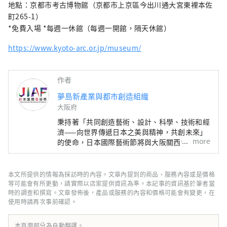
滿光彩的美好未來。我們希望世博會能成為與
地點：京都市考古博物館（京都市上京區今出川通大宮東裡本佐
世界各國在多元文化藝術、科學技術和經濟領
町265-1）
域拓展合作共創的契機。
*免費入場 *每週一休館（每週一開館，隔天休館）
************************************** 夢
https://www.kyoto-arc.or.jp/museum/
島新產業都市創造機構（株式會社）/秘書處：
健康都市設計研究所
https://yumeshimakikou.org/ 每日新聞大
作者
廈，大阪市北區梅田3-4-5，郵編：530-0001
夢島新產業與都市創造組織
信箱：info@yumeshimakikou.com 電話：
大阪府
06-6136-8803
***************************************
秉持著「共同創造藝術、設計、科學、技術和經
濟——向世界傳遞日本之美與精神，共創未來」
more
的使命，日本國際藝術節將與大阪關西世博會同
期舉辦，為期六個月。屆時，將有來自158個國
家和地區以及7個國際組織的代表參與，透過世
博會場館、京都、大阪、關西以及日本各地的網
本文所提供的情報為採訪時的內容。文章內提到的商品、服務內容或是價格
路平台，共同建構文化藝術、經濟社會之間的良
等可能會有所更動，請實際以店家提供資訊為準。本記事的資訊基於筆者當
性循環，並致力於創造一個充滿光彩的美好未
時的調查和撰寫。文章發佈後，產品或服務的內容和價格可能會有變更，在
使用時請再次事前確認。
來。我們希望世博會能成為與世界各國在多元文
化藝術、科學技術和經濟領域拓展合作共創的契
機。
本頁面部分為自動翻譯。