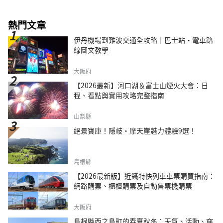
熱門文章
伊丹機場到難波交通全攻略｜巴士站・電車路
線圖文教學
大阪府
【2026最新】河口湖＆富士山煙火大會：日
程、看點與實用攻略完整指南
山梨縣
絕景寶庫！隱岐・摩天崖魅力體驗9選！
島根縣
【2026最新版】近鐵特快列車車票購買指南：
網路購票、櫃檯購票及自動售票機購票
大阪府
島根縣西之島町的春夏秋冬：天氣、活動、穿