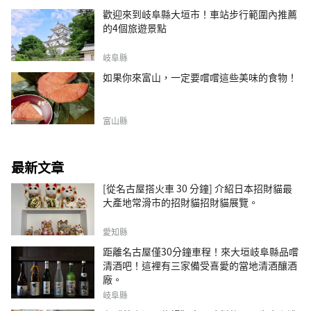
歡迎來到岐阜縣大垣市！車站步行範圍內推薦
的4個旅遊景點
岐阜縣
如果你來富山，一定要嚐嚐這些美味的食物！
富山縣
最新文章
[從名古屋搭火車 30 分鐘] 介紹日本招財貓最
大產地常滑市的招財貓招財貓展覽。
愛知縣
距離名古屋僅30分鐘車程！來大垣岐阜縣品嚐
清酒吧！這裡有三家備受喜愛的當地清酒釀酒
廠。
岐阜縣