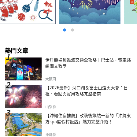
熱門文章
伊丹機場到難波交通全攻略｜巴士站・電車路
線圖文教學
大阪府
【2026最新】河口湖＆富士山煙火大會：日
程、看點與實用攻略完整指南
山梨縣
【沖繩住宿推薦】改裝後煥然一新的「沖繩東
方spa度假村飯店」魅力完整介紹！
沖繩縣