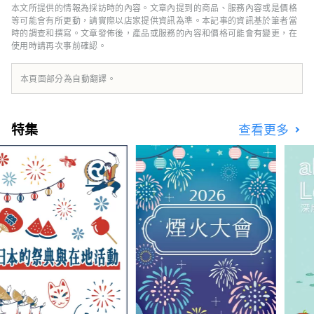
博會場館、京都、大阪、關西以及日本各地的網
本文所提供的情報為採訪時的內容。文章內提到的商品、服務內容或是價格
路平台，共同建構文化藝術、經濟社會之間的良
等可能會有所更動，請實際以店家提供資訊為準。本記事的資訊基於筆者當
性循環，並致力於創造一個充滿光彩的美好未
時的調查和撰寫。文章發佈後，產品或服務的內容和價格可能會有變更，在
使用時請再次事前確認。
來。我們希望世博會能成為與世界各國在多元文
化藝術、科學技術和經濟領域拓展合作共創的契
機。
本頁面部分為自動翻譯。
************************************** 夢
島新產業都市創造機構（株式會社）/秘書處：
健康都市設計研究所
特集
查看更多
https://yumeshimakikou.org/ 每日新聞大
廈，大阪市北區梅田3-4-5，郵編：530-0001
信箱：info@yumeshimakikou.com 電話：
06-6136-8803
***************************************