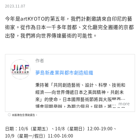
2023.11.07
今年是artKYOTO的第五年，我們計劃邀請來自印尼的藝
術家。從作為日本一千多年首都、文化廳完全搬遷的京都
出發，我們將向世界傳達藝術的可能性。
作者
夢島新產業與都市創造組織
秉持著「共同創造藝術、設計、科學、技術和
經濟——向世界傳遞日本之美與精神，共創未
來」的使命，日本國際藝術節將與大阪關西世
more
博會同期舉辦，為期六個月。屆時，將有來自
158個國家和地區以及7個國際組織的代表參
本服務包含贊助廣告。
與，透過世博會場館、京都、大阪、關西以及
日本各地的網路平台，共同建構文化藝術、經
日期：10/6（星期五）、10/8（星期日）12:00-19:00、
濟社會之間的良性循環，並致力於創造一個充
10/9（星期一/假日）11:00-16:00