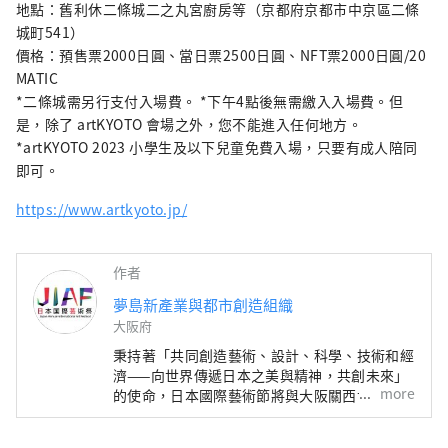
滿光彩的美好未來。我們希望世博會能成為與
地點：舊利休二條城二之丸宮廚房等（京都府京都市中京區二條
世界各國在多元文化藝術、科學技術和經濟領
城町541）
域拓展合作共創的契機。
價格：預售票2000日圓、當日票2500日圓、NFT票2000日圓/20
************************************** 夢
MATIC
島新產業都市創造機構（株式會社）/秘書處：
*二條城需另行支付入場費。 *下午4點後無需繳入入場費。但
健康都市設計研究所
是，除了 artKYOTO 會場之外，您不能進入任何地方。
https://yumeshimakikou.org/ 每日新聞大
*artKYOTO 2023 小學生及以下兒童免費入場，只要有成人陪同
廈，大阪市北區梅田3-4-5，郵編：530-0001
即可。
信箱：info@yumeshimakikou.com 電話：
https://www.artkyoto.jp/
06-6136-8803
***************************************
作者
夢島新產業與都市創造組織
大阪府
秉持著「共同創造藝術、設計、科學、技術和經
濟——向世界傳遞日本之美與精神，共創未來」
more
的使命，日本國際藝術節將與大阪關西世博會同
期舉辦，為期六個月。屆時，將有來自158個國
家和地區以及7個國際組織的代表參與，透過世