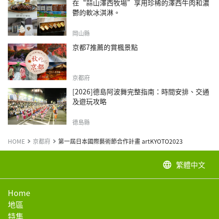
在“蒜山澤西牧場”享用珍稀的澤西牛肉和濃
鬱的軟冰淇淋。
岡山縣
京都7推薦的賞楓景點
京都府
[2026]德島阿波舞完整指南：時間安排、交通
及遊玩攻略
德島縣
HOME
京都府
第一屆日本國際藝術節合作計畫 artKYOTO2023
繁體中文
language
Home
地區
特集