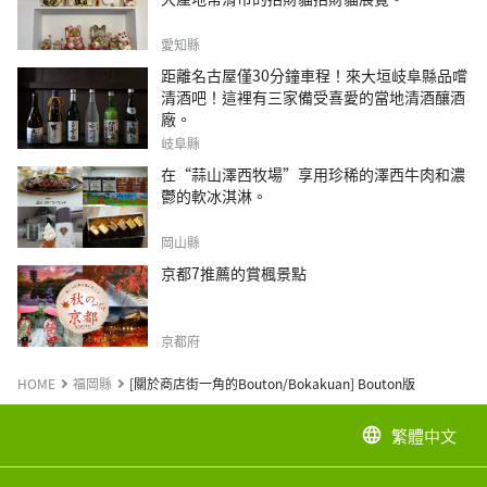
愛知縣
距離名古屋僅30分鐘車程！來大垣岐阜縣品嚐
清酒吧！這裡有三家備受喜愛的當地清酒釀酒
廠。
岐阜縣
在“蒜山澤西牧場”享用珍稀的澤西牛肉和濃
鬱的軟冰淇淋。
岡山縣
京都7推薦的賞楓景點
京都府
HOME
福岡縣
[關於商店街一角的Bouton/Bokakuan] Bouton版
繁體中文
language