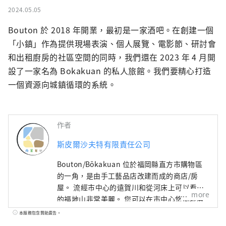
2024.05.05
Bouton 於 2018 年開業，最初是一家酒吧。在創建一個
「小鎮」作為提供現場表演、個人展覽、電影節、研討會
和出租廚房的社區空間的同時，我們還在 2023 年 4 月開
設了一家名為 Bokakuan 的私人旅館。我們要精心打造
一個資源向城鎮循環的系統。
作者
斯皮爾沙夫特有限責任公司
Bouton/Bōkakuan 位於福岡縣直方市購物區
的一角，是由手工藝品店改建而成的商店/房
屋。 流經市中心的遠賀川和從河床上可以看到
more
的福地山非常美麗。 您可以在市中心悠閒地度
過時光，那裡的時間平靜地流淌。 我喜歡聽人
本服務包含贊助廣告。
們的故事、看書、拍照、散步。 照顧望岳庵的