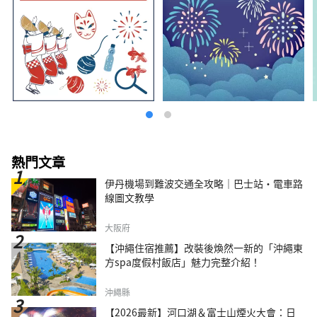
熱門文章
伊丹機場到難波交通全攻略｜巴士站・電車路
線圖文教學
大阪府
【沖繩住宿推薦】改裝後煥然一新的「沖繩東
方spa度假村飯店」魅力完整介紹！
沖繩縣
【2026最新】河口湖＆富士山煙火大會：日