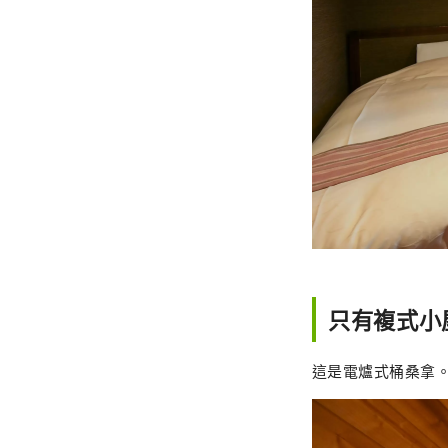
只有複式小
這是電爐式桶桑拿