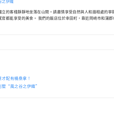
谷之伊織
獨立的客棧靜靜地坐落在山間。請盡情享受自然與人和諧相處的寧
感官都能享受的美食。 我們的飯店位於幸田町，靠近岡崎市和蒲郡
屋才配有桶桑拿！
別墅“風之谷之伊織”