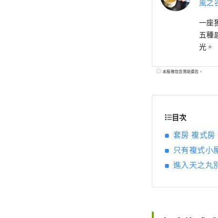
風之
一座
五種
光。
本服務包含贊助廣告。
目次
套房 複式房
只有複式小
進入天之丸