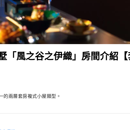
墅「風之谷之伊織」房間介紹【
一的兩層套房複式小屋類型。