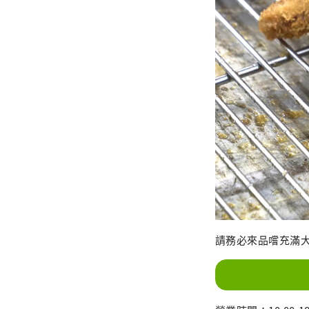
請務必來品嚐充滿