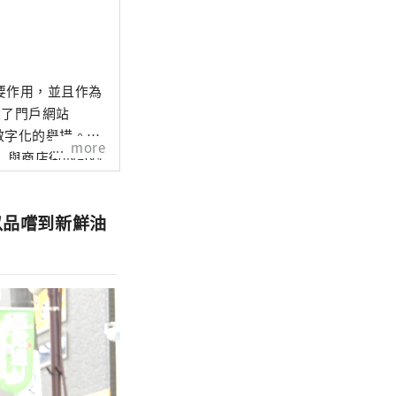
要作用，並且作為
設了門戶網站
數字化的舉措。
more
街」與商店街的奇妙
以品嚐到新鮮油