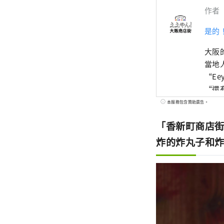
作者
是的
大阪
當地
“E
“還
邂逅
本服務包含贊助廣告。
「香新町商店
炸的炸丸子和