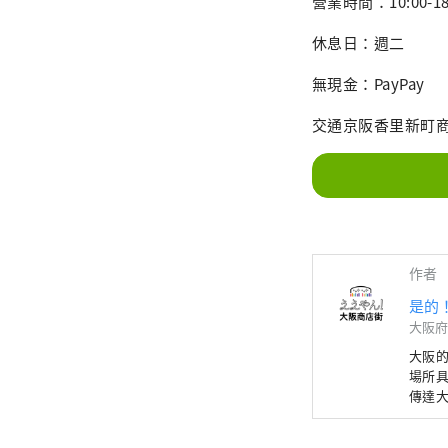
營業時間：10:00-18
休息日：週二
無現金：PayPay
交通京阪香里新町
作者
是的
大阪府
大阪
場所具
傳達大
用「E