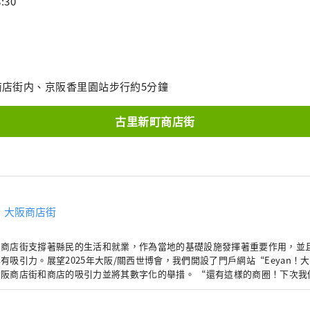
:30
商店街内、京阪香里園站步行約5分鐘
古里新町商店街
！大阪商店街
的商店街支撐著縣民的生活和就業，作為當地的基礎設施發揮著重要作用，並
有吸引力。展望2025年大阪/關西世博會，我們開設了門戶網站“Eeyan！
阪商店街和商店的吸引力並將其數字化的舉措。 “還有這樣的商圈！下次我
eyan！大阪商店街」與商店街的奇妙邂逅，例如發現當地商店街的新一面。