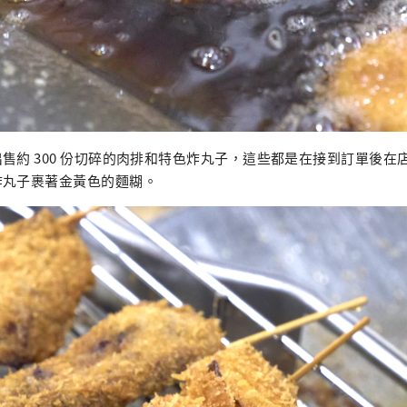
售約 300 份切碎的肉排和特色炸丸子，這些都是在接到訂單後在
炸丸子裹著金黃色的麵糊。