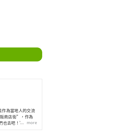
且作為當地人的交流
大阪商店街”，作為
more
們也去吧！” 請利