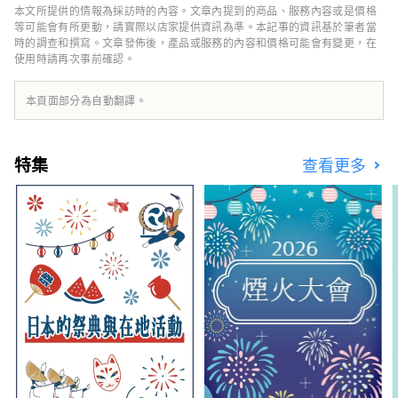
溫暖您的身體和靈魂。 它裝飾著安靜而華麗的
本文所提供的情報為採訪時的內容。文章內提到的商品、服務內容或是價格
野花，具有強烈的存在感。 從西武秩父站步行8
等可能會有所更動，請實際以店家提供資訊為準。本記事的資訊基於筆者當
分鐘。住宿不含餐，含早餐。 2022 年
時的調查和撰寫。文章發佈後，產品或服務的內容和價格可能會有變更，在
使用時請再次事前確認。
OMOTENASHI Selection 得獎者
本頁面部分為自動翻譯。
特集
查看更多