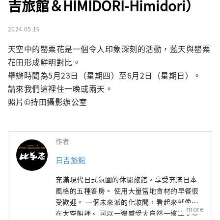
吉旅館＆HIMIDORI-Himidori）
2024.05.19
天空中的罌粟花是一個令人印象深刻的活動，藍天與罌粟
花田形成鮮明對比。

舉辦時間為5月23日（星期四）至6月2日（星期日）。

請來我們這裡住一晚或兩天。

照片©持田攝影辦公室
作者
日吉旅館
充滿現代日式氛圍的休閒旅館。享受充滿日本
風格的五種客房。 使用大量當地食材的早餐很
受歡迎。 一個未來派的化妝間，看起來就像是
more
在太空船裡。 可以一邊感受大自然一邊享受樂