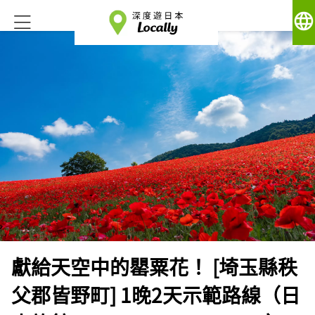
language
獻給天空中的罌粟花！ [埼玉縣秩
父郡皆野町] 1晚2天示範路線（日