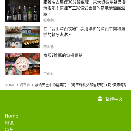
距離名古屋僅30分鐘車程！來大垣岐阜縣品嚐
清酒吧！這裡有三家備受喜愛的當地清酒釀酒
廠。
岐阜縣
在“蒜山澤西牧場”享用珍稀的澤西牛肉和濃
鬱的軟冰淇淋。
岡山縣
京都7推薦的賞楓景點
京都府
HOME
埼玉縣
獻給天空中的罌粟花！ [埼玉縣秩父郡皆野町] 1晚2天示範路線（日吉
繁體中文
language
Home
地區
特集