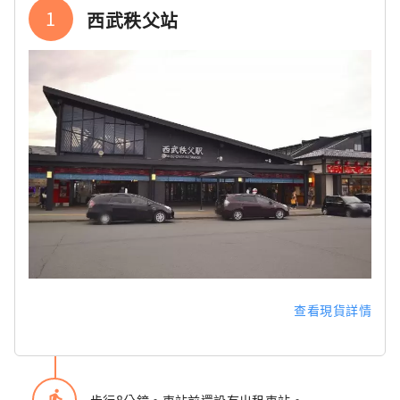
1
西武秩父站
查看現貨詳情
directions_walk
步行8分鐘。車站前還設有出租車站。