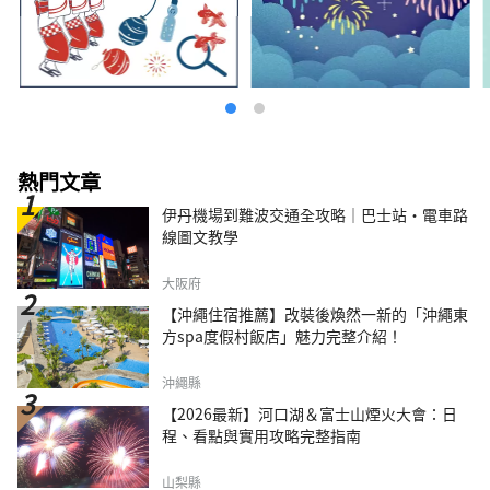
熱門文章
伊丹機場到難波交通全攻略｜巴士站・電車路
線圖文教學
大阪府
【沖繩住宿推薦】改裝後煥然一新的「沖繩東
方spa度假村飯店」魅力完整介紹！
沖繩縣
【2026最新】河口湖＆富士山煙火大會：日
程、看點與實用攻略完整指南
山梨縣