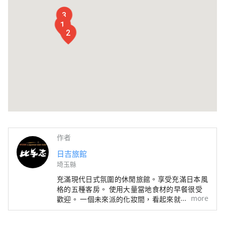
3
1
2
作者
日吉旅館
埼玉縣
充滿現代日式氛圍的休閒旅館。享受充滿日本風
格的五種客房。 使用大量當地食材的早餐很受
more
歡迎。 一個未來派的化妝間，看起來就像是在
太空船裡。 可以一邊感受大自然一邊享受樂趣
的包租浴池。 一個配有燃木火爐的空間，可以