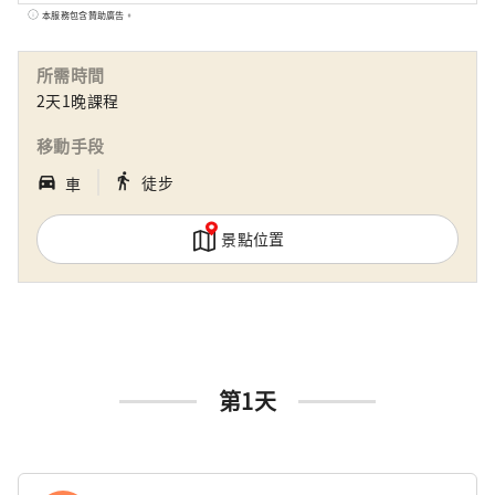
趣的包租浴池。 一個配有燃木火爐的空間，可
本服務包含贊助廣告。
以溫暖您的身體和靈魂。 它裝飾著安靜而華麗
的野花，具有強烈的存在感。 從西武秩父站步
所需時間
行8分鐘。住宿不含餐，含早餐。 2022 年
2天1晚課程
OMOTENASHI Selection 得獎者
移動手段
｜
directions_walk
directions_car_filled
徒步
車
景點位置
第1天