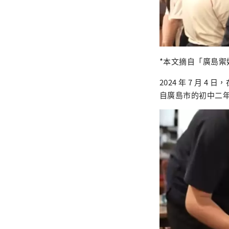
*本文摘自「廣島禦好
2024 年 7 月 
自廣島市的初中二