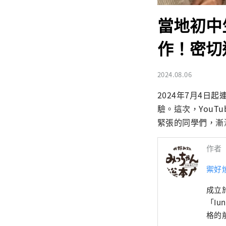
當地初中生
作！密切
2024.08.06
2024年7月4
驗。這次，You
緊張的同學們，漸
作者
禦好燒
成立
「I
格的