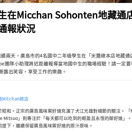
在Micchan Sohonten地藏
通報狀況
日起連續兩天，廣島市的4名國中二年級學生在「米醬總本店地藏
Tube團隊小助理將近距離報導當地國中生的職場經驗！請一定
漸露出笑容，享受工作的樂趣。
Mitchan總店
於昭和。正宗的廣島風味禦好燒充滿了犬江光雄對細節的關注。 「Mi
une Mitsuo」則專注於「每天都可以吃到的輕盈且永恆的御好燒」
前提下，繼續保留廣島風味禦好燒的原汁原味。