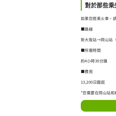
對於那些乘
如果您搭乘火車，
■路線
新大阪站→岡山站（
■所需時間
約4小時30分鐘
■費用
13,200日圓起
*您需要在岡山站和