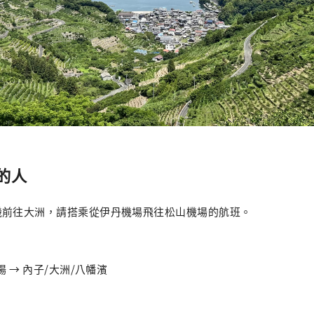
的人
機前往大洲，請搭乘從伊丹機場飛往松山機場的航班。
場 → 內子/大洲/八幡濱