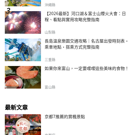
沖繩縣
【2026最新】河口湖＆富士山煙火大會：日
程、看點與實用攻略完整指南
山梨縣
長島溫泉樂園交通攻略｜名古屋出發時刻表・
乘車地點・搭乘方式完整指南
三重縣
如果你來富山，一定要嚐嚐這些美味的食物！
富山縣
最新文章
京都7推薦的賞楓景點