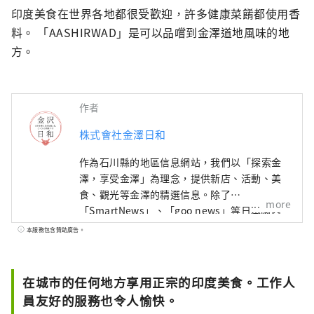
印度美食在世界各地都很受歡迎，許多健康菜餚都使用香
料。 「AASHIRWAD」是可以品嚐到金澤道地風味的地
方。
作者
株式會社金澤日和
作為石川縣的地區信息網站，我們以「探索金
澤，享受金澤」為理念，提供新店、活動、美
食、觀光等金澤的精選信息。除了
more
「SmartNews」、「goo news」等日本國內
媒體外，我們還與中國、台灣、香港、泰國、
本服務包含贊助廣告。
越南等海外媒體合作，向世界廣泛傳播石川縣
的魅力。
在城市的任何地方享用正宗的印度美食。工作人
員友好的服務也令人愉快。