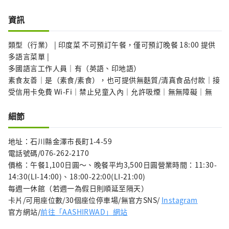
資訊
類型（行業） | 印度菜 不可預訂午餐，僅可預訂晚餐 18:00 提供
多語言菜單 |
多國語言工作人員｜有（英語、印地語）
素食友善｜是（素食/素食），也可提供無麩質/清真食品付款｜接
受信用卡免費 Wi-Fi｜禁止兒童入內｜允許吸煙｜無無障礙｜無
細節
地址：石川縣金澤市長町1-4-59
電話號碼/076-262-2170
價格：午餐1,100日圓～、晚餐平均3,500日圓營業時間：11:30-
14:30(LI-14:00)、18:00-22:00(LI-21:00)
每週一休館（若週一為假日則順延至隔天）
卡片/可用座位數/30個座位停車場/無官方SNS/
Instagram
官方網站/
前往「AASHIRWAD」網站