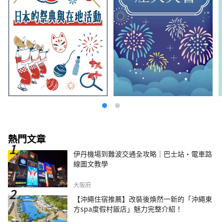
熱門文章
伊丹機場到難波交通全攻略｜巴士站・電車路
線圖文教學
大阪府
【沖繩住宿推薦】改裝後煥然一新的「沖繩東
方spa度假村飯店」魅力完整介紹！