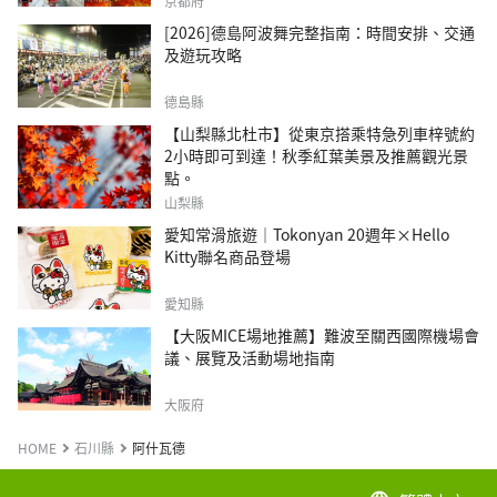
京都府
[2026]德島阿波舞完整指南：時間安排、交通
及遊玩攻略
德島縣
【山梨縣北杜市】從東京搭乘特急列車梓號約
2小時即可到達！秋季紅葉美景及推薦觀光景
點。
山梨縣
愛知常滑旅遊｜Tokonyan 20週年×Hello
Kitty聯名商品登場
愛知縣
【大阪MICE場地推薦】難波至關西國際機場會
議、展覽及活動場地指南
大阪府
HOME
石川縣
阿什瓦德