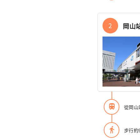
2
岡山
train
從岡山
directions_walk
步行約