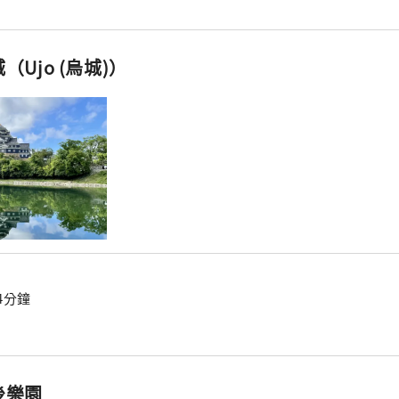
（Ujo (烏城)）
4分鐘
後樂園