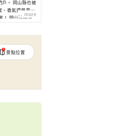
山縣也被
度、香氣還是風
more
還擁有
擁有歷史、文化和
景點位置