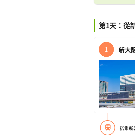
第1天：從
1
新大
train
搭乘新幹