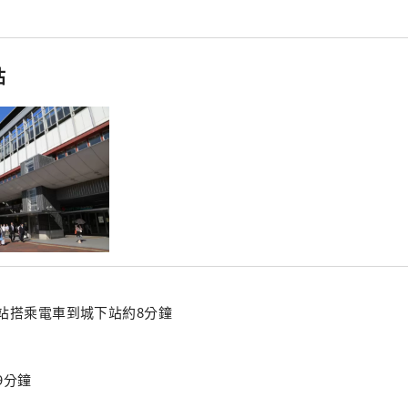
站
站搭乘電車到城下站約8分鐘
9分鐘