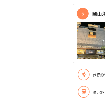
5
岡山
directions_walk
步行約
train
從JR