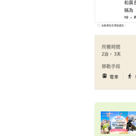
和廣
稱為
味，都
世界
本服務包含贊助廣告。
藝術
所需時間
2泊， 3天
移動手段
｜
train
directions_walk
電車