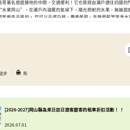
島等著名旅遊勝地的中間，交通便利！它也是經由瀨戶通往四國的門戶。 岡
“水果岡山”，在瀨戶內溫暖的氣候下，陽光照射的水果，無論甜
是最高品質的。 您可以品嚐白桃、麝香葡萄、先鋒葡萄等當季水果！ 岡山
級的旅遊景點，包括岡山城、日本三大名園之一的岡山後樂園以及
的倉敷美觀地區！
｜
directions_boat
船
徒步
[2026-2027]岡山縣為來日訪日旅客遊客的租車折扣活動！ ！
2026.07.01