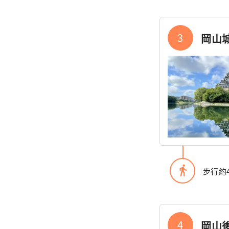
3
岡山城
directions_walk
步行約
4
岡山