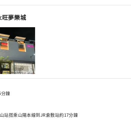
永旺夢樂城
5分鐘
岡山站搭乘山陽本線到JR倉敷站約17分鐘