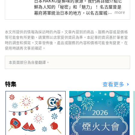
日本HAKKO是鮮味的泉源。我們將詳細介紹它
鮮為人知的「秘密」和「魅力」！ 名古屋曾是
more
幕府將軍統治日本的地方，以名古屋城和吉卜力
公園而聞名，但它實際上是美食文化的寶庫，孕
育了“鮮味”，即日本料理的精髓。 ■什麼是
HAKKO？ HAKKO技術在決定日本料理口味的調
本文所提供的情報為採訪時的內容。文章內提到的商品、服務內容或是價格
味料生產以及風靡全球的清酒釀造中發揮著至關
等可能會有所更動，請實際以店家提供資訊為準。本記事的資訊基於筆者當
重要的作用。 ■名古屋是什麼樣的？ 名古屋位
時的調查和撰寫。文章發佈後，產品或服務的內容和價格可能會有變更，在
使用時請再次事前確認。
於日本中部，是航空和陸路交通樞紐。得天獨厚
的自然環境和氣候孕育了獨特的發酵食品文化。
知多半島被伊勢灣和三河灣環繞，風景優美，自
本頁面部分為自動翻譯。
古以來，清酒、醋、味噌、醬油等釀造業便蓬勃
發展。西川是德川家康的故鄉，以「八丁味噌」
和「白醬油」等獨特的發酵調味料而聞名。
特集
查看更多