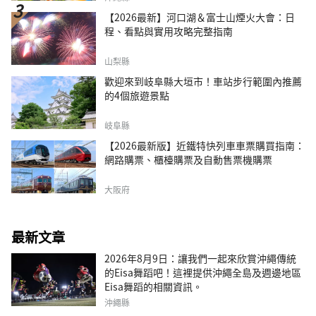
【2026最新】河口湖＆富士山煙火大會：日
程、看點與實用攻略完整指南
山梨縣
歡迎來到岐阜縣大垣市！車站步行範圍內推薦
的4個旅遊景點
岐阜縣
【2026最新版】近鐵特快列車車票購買指南：
網路購票、櫃檯購票及自動售票機購票
大阪府
最新文章
2026年8月9日：讓我們一起來欣賞沖繩傳統
的Eisa舞蹈吧！這裡提供沖繩全島及週邊地區
Eisa舞蹈的相關資訊。
沖繩縣