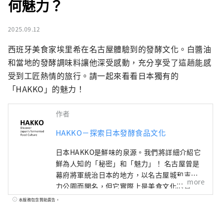
何魅力？
2025.09.12
西班牙美食家埃里希在名古屋體驗到的發酵文化。白醬油
和當地的發酵調味料讓他深受感動，充分享受了這趟能感
受到工匠熱情的旅行。請一起來看看日本獨有的
「HAKKO」的魅力！
作者
HAKKO－探索日本發酵食品文化
日本HAKKO是鮮味的泉源。我們將詳細介紹它
鮮為人知的「秘密」和「魅力」！ 名古屋曾是
幕府將軍統治日本的地方，以名古屋城和吉卜
more
力公園而聞名，但它實際上是美食文化的寶
庫，孕育了“鮮味”，即日本料理的精髓。 ■
本服務包含贊助廣告。
什麼是HAKKO？ HAKKO技術在決定日本料理
口味的調味料生產以及風靡全球的清酒釀造中