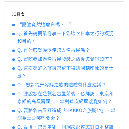
發揮著至關重要的作用。 ■名古屋是什麼樣
的？ 名古屋位於日本中部，是航空和陸路交通
目次
樞紐。得天獨厚的自然環境和氣候孕育了獨特
“醬油竟然這麼白嗎？！”
的發酵食品文化。知多半島被伊勢灣和三河灣
Q. 首先請簡單分享一下您這次日本之行的概況
環繞，風景優美，自古以來，清酒、醋、味
噌、醬油等釀造業便蓬勃發展。西川是德川家
和目的。
康的故鄉，以「八丁味噌」和「白醬油」等獨
Q. 有什麼契機促使您去名古屋嗎？
特的發酵調味料而聞名。
Q. 實際參加過名古屋發酵之旅後您覺得如何？
Q. 這次發酵之旅讓您留下特別深刻印象的是什
麼？
Q：您對提升發酵之旅的體驗有什麼建議？
Q. 聽說您在遊覽名古屋前後，也拜訪了東京和
京都的高級壽司店，您對這次經歷感覺如何？
Q. 要將名古屋打造成「HAKKO之旅勝地」，您
認為需要哪些要素？
Q. 最後，您會用哪一個詞來形容您對日本整體