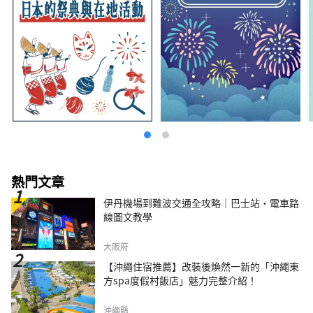
熱門文章
伊丹機場到難波交通全攻略｜巴士站・電車路
線圖文教學
大阪府
【沖繩住宿推薦】改裝後煥然一新的「沖繩東
方spa度假村飯店」魅力完整介紹！
沖繩縣