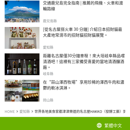
交通鹿兒島完全指南 | 推薦的飛機、火車和渡
輪路線
鹿兒島縣
[從名古屋搭火車 30 分鐘] 介紹日本招財貓最
大產地常滑市的招財貓招財貓展覽。
愛知縣
距離名古屋僅30分鐘車程！來大垣岐阜縣品嚐
清酒吧！這裡有三家備受喜愛的當地清酒釀酒
廠。
岐阜縣
在“蒜山澤西牧場”享用珍稀的澤西牛肉和濃
鬱的軟冰淇淋。
岡山縣
HOME
愛知縣
世界各地美食家都津津樂道的名古屋HAKKO（發酵工藝）到
繁體中文
language