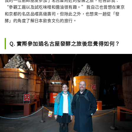
我的一位廚師朋友參加了名古屋附近的發酵之旅，他告訴我：
“參觀工廠以及試吃味噌和醬油很有趣。” 我自己也曾想在東京
和京都的名店品嚐高級壽司，但除此之外，也想來一趟從「發
酵」的角度了解日本飲食文化的旅行。
Q. 實際參加過名古屋發酵之旅後您覺得如何？