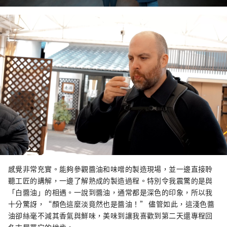
感覺非常充實。能夠參觀醬油和味噌的製造現場，並一邊直接聆
聽工匠的講解，一邊了解熟成的製造過程。特別令我震驚的是與
「白醬油」的相遇。一說到醬油，通常都是深色的印象，所以我
十分驚訝，“顏色這麼淡竟然也是醬油！” 儘管如此，這淺色醬
油卻絲毫不減其香氣與鮮味，美味到讓我喜歡到第二天還專程回