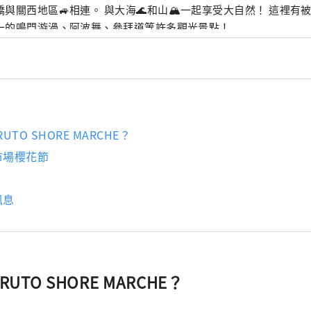
橋與關西地區🚙相連。 與大海🌊和山🏔一起享受大自然！ 這裡有
一的鳴門漩渦、阿波舞、參拜道等許多觀光景點！
UTO SHORE MARCHE？
市場櫻花節
訊息
RUTO SHORE MARCHE？