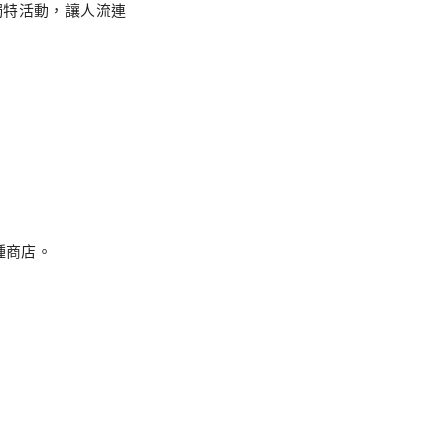
獨特活動，讓人流連
種商店。