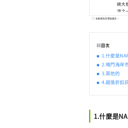
峽大
流之
本服務包含贊助廣告。
目次
1.什麼是NAR
2.鳴門海岸
3.其他的
4.超值折扣
1.什麼是NA