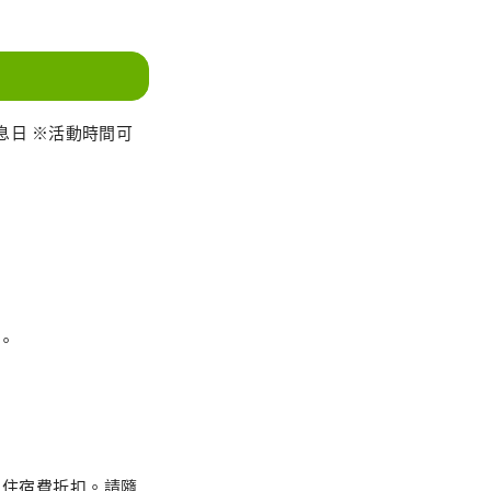
休息日 ※活動時間可
。
的住宿費折扣。請隨