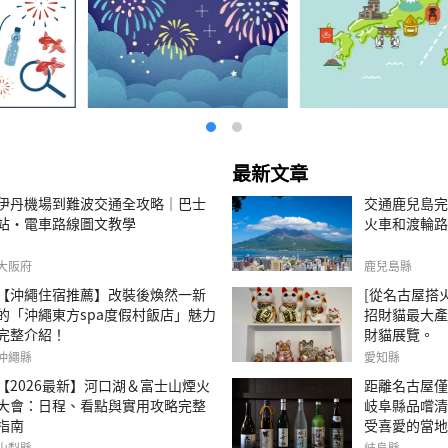
最新文章
伊丹機場到難波交通全攻略｜巴士
交通鹿兒島完
站・電車路線圖文教學
火車和渡輪路
大阪府
鹿兒島縣
【沖繩住宿推薦】改裝後煥然一新
[從名古屋搭火
的「沖繩東方spa度假村飯店」魅力
招財貓最大產
完整介紹！
財貓展覽。
沖繩縣
愛知縣
【2026最新】河口湖＆富士山煙火
距離名古屋僅
大會：日程、看點與實用攻略完整
岐阜縣品嚐清
指南
受喜愛的當地
山梨縣
岐阜縣