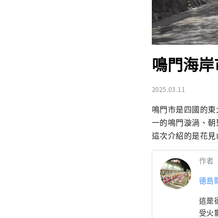
鳴門海岸
2025.03.11
鳴門市是四國的東
一的鳴門漩渦、朝
這次介紹的是花見山的
作者
德島
這是
受火