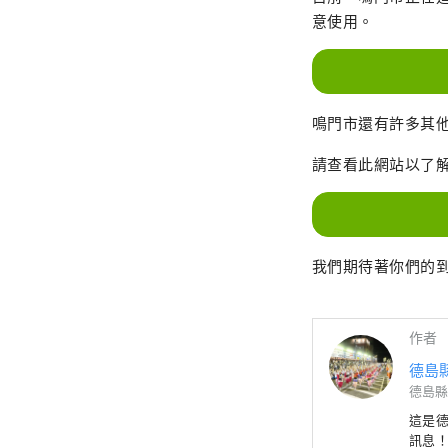
意使用。
鳴門市還有許多其
請查看此網站以了
我們期待著你們的
作者
德島
德島縣
這是
訊息！