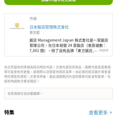
作者
日本飯店管理株式會社
東京都
飯店 Management Japan 株式會社是一家飯店
管理公司，在日本經營 24 家飯店（客房總數：
more
7,601 間）。除了自有品牌「東方飯店」和「東
方快車飯店」外，該公司還管理和經營各種飯
店，包括「希爾頓」、「喜來登」和「日航飯
店」。
本文所提供的情報為採訪時的內容。文章內提到的商品、服務內容或是價格
等可能會有所更動，請實際以店家提供資訊為準。本記事的資訊基於筆者當
時的調查和撰寫。文章發佈後，產品或服務的內容和價格可能會有變更，在
使用時請再次事前確認。
本頁面部分為自動翻譯。
特集
查看更多