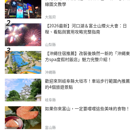
線圖文教學
大阪府
【2026最新】河口湖＆富士山煙火大會：日
程、看點與實用攻略完整指南
山梨縣
【沖繩住宿推薦】改裝後煥然一新的「沖繩東
方spa度假村飯店」魅力完整介紹！
沖繩縣
歡迎來到岐阜縣大垣市！車站步行範圍內推薦
的4個旅遊景點
岐阜縣
如果你來富山，一定要嚐嚐這些美味的食物！
富山縣