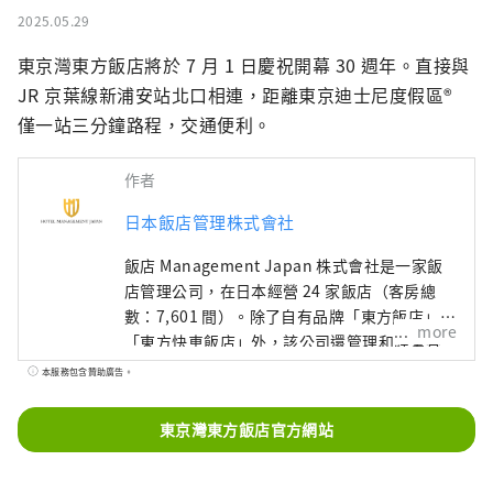
2025.05.29
東京灣東方飯店將於 7 月 1 日慶祝開幕 30 週年。直接與 
JR 京葉線新浦安站北口相連，距離東京迪士尼度假區® 
僅一站三分鐘路程，交通便利。
作者
日本飯店管理株式會社
飯店 Management Japan 株式會社是一家飯
店管理公司，在日本經營 24 家飯店（客房總
數：7,601 間）。除了自有品牌「東方飯店」和
more
「東方快車飯店」外，該公司還管理和經營各
種飯店，包括「希爾頓」、「喜來登」和「日
本服務包含贊助廣告。
航飯店」。
東京灣東方飯店官方網站