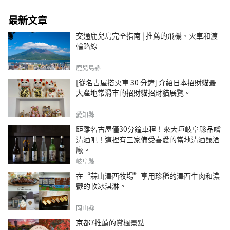
最新文章
交通鹿兒島完全指南 | 推薦的飛機、火車和渡
輪路線
鹿兒島縣
[從名古屋搭火車 30 分鐘] 介紹日本招財貓最
大產地常滑市的招財貓招財貓展覽。
愛知縣
距離名古屋僅30分鐘車程！來大垣岐阜縣品嚐
清酒吧！這裡有三家備受喜愛的當地清酒釀酒
廠。
岐阜縣
在“蒜山澤西牧場”享用珍稀的澤西牛肉和濃
鬱的軟冰淇淋。
岡山縣
京都7推薦的賞楓景點