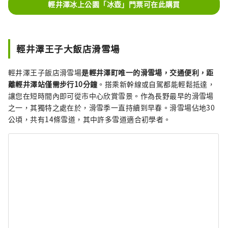
輕井澤冰上公園「冰壺」門票可在此購買
輕井澤王子大飯店滑雪場
輕井澤王子飯店滑雪場
是輕井澤町唯一的滑雪場，交通便利，距
離輕井澤站僅需步行10分鐘
。搭乘新幹線或自駕都能輕鬆抵達，
讓您在短時間內即可從市中心欣賞雪景。作為長野最早的滑雪場
之一，其獨特之處在於，滑雪季一直持續到早春。滑雪場佔地30
公頃，共有14條雪道，其中許多雪道適合初學者。