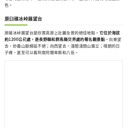
色。
原臼碓冰峠展望台
原碓冰峠展望台是欣賞高原上壯麗全景的絕佳地點。
它位於海拔
約1200公尺處，是長野縣和群馬縣交界處的著名觀景點
。向東望
去，妙義山脈綿延不絕；向西望去，淺間淺間山聳立；晴朗的日
子裡，甚至可以看到南阿爾卑斯和八岳。