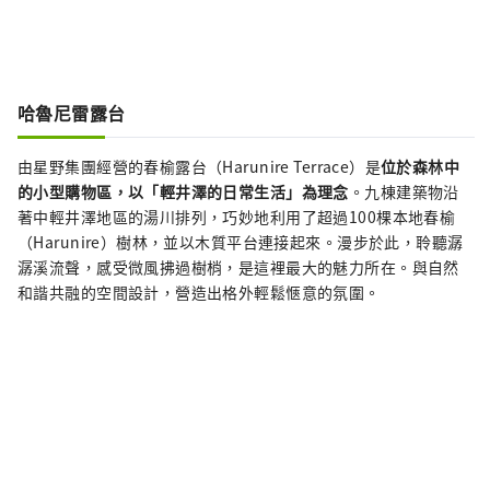
哈魯尼雷露台
由星野集團經營的春榆露台（Harunire Terrace）是
位於森林中
的小型購物區，以「輕井澤的日常生活」為理念
。九棟建築物沿
著中輕井澤地區的湯川排列，巧妙地利用了超過100棵本地春榆
（Harunire）樹林，並以木質平台連接起來。漫步於此，聆聽潺
潺溪流聲，感受微風拂過樹梢，是這裡最大的魅力所在。與自然
和諧共融的空間設計，營造出格外輕鬆愜意的氛圍。