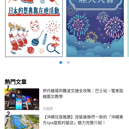
熱門文章
伊丹機場到難波交通全攻略｜巴士站・電車路
線圖文教學
大阪府
【沖繩住宿推薦】改裝後煥然一新的「沖繩東
方spa度假村飯店」魅力完整介紹！