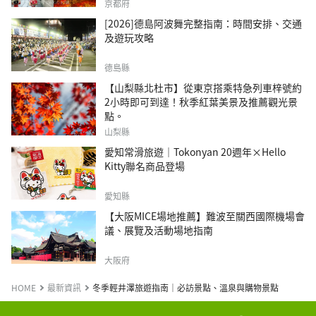
京都府
[2026]德島阿波舞完整指南：時間安排、交通
及遊玩攻略
德島縣
【山梨縣北杜市】從東京搭乘特急列車梓號約
2小時即可到達！秋季紅葉美景及推薦觀光景
點。
山梨縣
愛知常滑旅遊｜Tokonyan 20週年×Hello
Kitty聯名商品登場
愛知縣
【大阪MICE場地推薦】難波至關西國際機場會
議、展覽及活動場地指南
大阪府
HOME
最新資訊
冬季輕井澤旅遊指南｜必訪景點、溫泉與購物景點