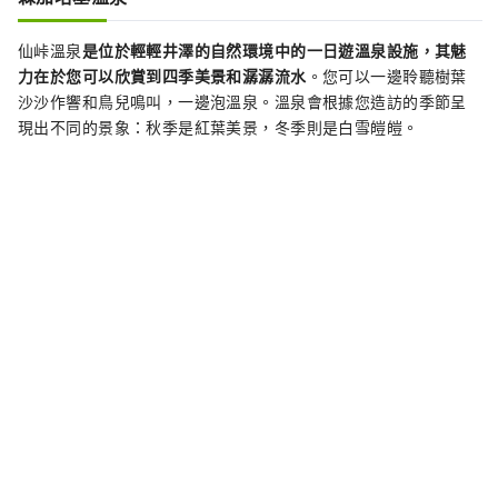
仙峠溫泉
是位於輕輕井澤的自然環境中的一日遊溫泉設施，其魅
力在於您可以欣賞到四季美景和潺潺流水
。您可以一邊聆聽樹葉
沙沙作響和鳥兒鳴叫，一邊泡溫泉。溫泉會根據您造訪的季節呈
現出不同的景象：秋季是紅葉美景，冬季則是白雪皚皚。