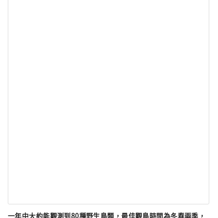
一年中大約能觀測到80種野生鳥類，最佳觀鳥時間為冬春兩季，