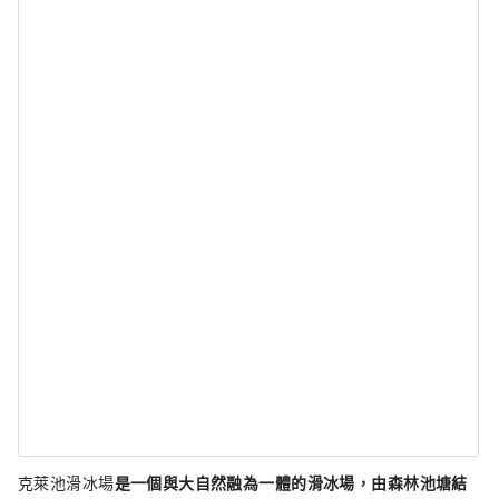
克萊池滑冰場
是一個與大自然融為一體的滑冰場，由森林池塘結