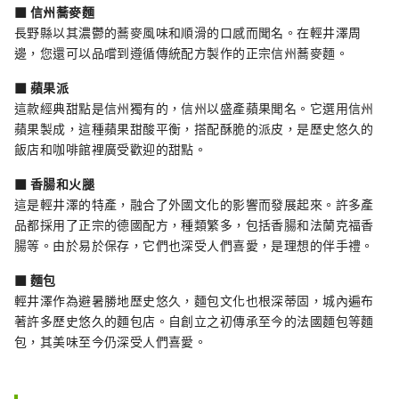
■ 信州蕎麥麵
長野縣以其濃鬱的蕎麥風味和順滑的口感而聞名。在輕井澤周
邊，您還可以品嚐到遵循傳統配方製作的正宗信州蕎麥麵。
■ 蘋果派
這款經典甜點是信州獨有的，信州以盛產蘋果聞名。它選用信州
蘋果製成，這種蘋果甜酸平衡，搭配酥脆的派皮，是歷史悠久的
飯店和咖啡館裡廣受歡迎的甜點。
■ 香腸和火腿
這是輕井澤的特產，融合了外國文化的影響而發展起來。許多產
品都採用了正宗的德國配方，種類繁多，包括香腸和法蘭克福香
腸等。由於易於保存，它們也深受人們喜愛，是理想的伴手禮。
■ 麵包
輕井澤作為避暑勝地歷史悠久，麵包文化也根深蒂固，城內遍布
著許多歷史悠久的麵包店。自創立之初傳承至今的法國麵包等麵
包，其美味至今仍深受人們喜愛。