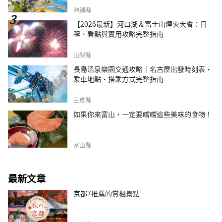
沖繩縣
【2026最新】河口湖＆富士山煙火大會：日
程、看點與實用攻略完整指南
山梨縣
長島溫泉樂園交通攻略｜名古屋出發時刻表・
乘車地點・搭乘方式完整指南
三重縣
如果你來富山，一定要嚐嚐這些美味的食物！
富山縣
最新文章
京都7推薦的賞楓景點