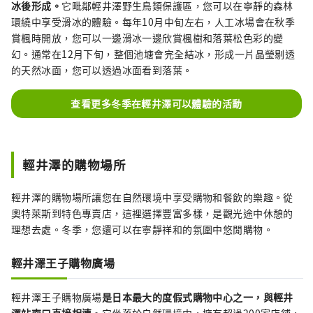
冰後形成。
它毗鄰輕井澤野生鳥類保護區，您可以在寧靜的森林
環繞中享受滑冰的體驗。每年10月中旬左右，人工冰場會在秋季
賞楓時開放，您可以一邊滑冰一邊欣賞楓樹和落葉松色彩的變
幻。通常在12月下旬，整個池塘會完全結冰，形成一片晶瑩剔透
的天然冰面，您可以透過冰面看到落葉。
查看更多冬季在輕井澤可以體驗的活動
輕井澤的購物場所
輕井澤的購物場所讓您在自然環境中享受購物和餐飲的樂趣。從
奧特萊斯到特色專賣店，這裡選擇豐富多樣，是觀光途中休憩的
理想去處。冬季，您還可以在寧靜祥和的氛圍中悠閒購物。
輕井澤王子購物廣場
輕井澤王子購物廣場
是日本最大的度假式購物中心之一，與輕井
澤站南口直接相連
。它坐落於自然環境中，擁有超過200家店鋪，