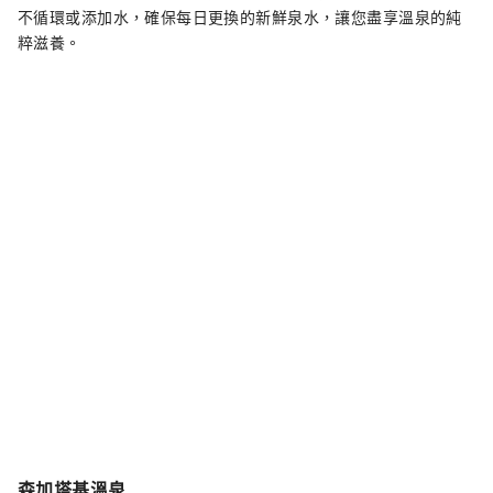
不循環或添加水，確保每日更換的新鮮泉水，讓您盡享溫泉的純
粹滋養。
森加塔基溫泉