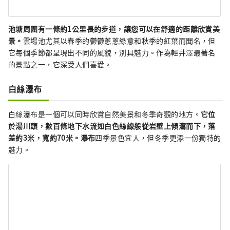
池塘周圍有一條約1公里長的步道，讓您可以在舒適的距離欣賞美
景。
雲場池尤其以春季的鬱鬱蔥蔥綠意和秋季的紅葉而聞名，但
它每個季節都呈現出不同的風貌，別具魅力。作為輕井澤最著名
的景點之一，它深受人們喜愛。
白絲瀑布
白絲瀑布是一個可以同時欣賞自然美景和冬季奇觀的地方。
它位
於湯川頭，數百條地下水流如白色絲線般從岩壁上傾瀉而下，落
差約3米，寬約70米。瀑布
四季景色宜人，但冬季更添一份獨特的
魅力。