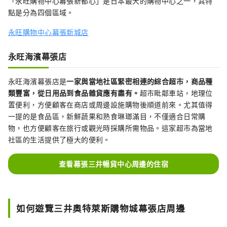
「永旺購物中心幕張新都心」是日本最大的購物中心之一，其特
點是分為四個區域。
永旺購物中心幕張新城店
永旺海濱幕張店
永旺海濱幕張店是
一家與當地社區緊密相連的綜合超市，商品種
類豐富，從日用品到食品雜貨應有盡有。
超市毗鄰車站，地理位
置便利，方便顧客在商店或周邊設施購物後順道前來。尤其值得
一提的是食品區，新鮮蔬果和熟食琳瑯滿目，不僅適合日常購
物，也方便顧客在旅行或觀光時採購所需物品。這家超市為當地
社區的生活提供了極大的便利。
查看幕張三井暢貨中心周邊的住宿
如何遊覽三井奧特萊斯購物城幕張店周邊