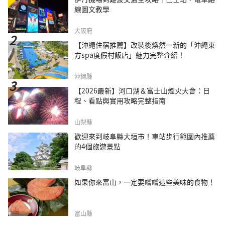
線圖文教學
大阪府
【沖繩住宿推薦】改裝後煥然一新的「沖繩東
方spa度假村飯店」魅力完整介紹！
沖繩縣
【2026最新】河口湖＆富士山煙火大會：日
程、看點與實用攻略完整指南
山梨縣
歡迎來到岐阜縣大垣市！車站步行範圍內推薦
的4個旅遊景點
岐阜縣
如果你來富山，一定要嚐嚐這些美味的食物！
富山縣