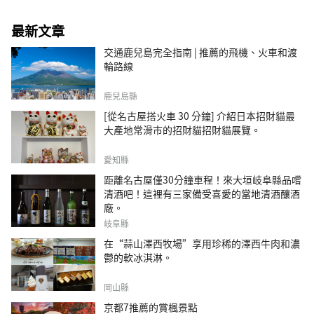
最新文章
交通鹿兒島完全指南 | 推薦的飛機、火車和渡
輪路線
鹿兒島縣
[從名古屋搭火車 30 分鐘] 介紹日本招財貓最
大產地常滑市的招財貓招財貓展覽。
愛知縣
距離名古屋僅30分鐘車程！來大垣岐阜縣品嚐
清酒吧！這裡有三家備受喜愛的當地清酒釀酒
廠。
岐阜縣
在“蒜山澤西牧場”享用珍稀的澤西牛肉和濃
鬱的軟冰淇淋。
岡山縣
京都7推薦的賞楓景點