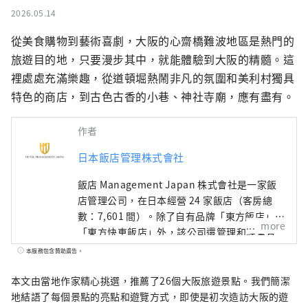
2026.05.14
從美食購物到藝術喜劇，大阪的心齋橋難波地區是熱門的
旅遊目的地，只要漫步其中，就能體驗到大阪的精髓。這
裡處處充滿樂趣，從道頓堀熱鬧非凡的氛圍和美利村獨具
特色的商店，到古色古香的小巷、神社寺廟，應有盡有。
作者
日本飯店管理株式會社
飯店 Management Japan 株式會社是一家飯
店管理公司，在日本經營 24 家飯店（客房總
數：7,601 間）。除了自有品牌「東方飯店」和
more
「東方快車飯店」外，該公司還管理和經營各
種飯店，包括「希爾頓」、「喜來登」和「日
本服務包含贊助廣告。
航飯店」。
本文由當地作家精心挑選，推薦了26個大阪旅遊景點。我們簡潔
地結語了每個景點的亮點和遊覽方式，即使是初次造訪大阪的遊