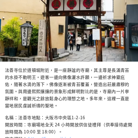
法善寺位於道頓堀附近，是一座靜謐的寺廟，其主尊是長滿青苔
的水掛不動明王。遊客一邊向佛像灑水許願，一邊祈求神靈庇
佑，隨著水滴的落下，佛像逐漸被青苔覆蓋，營造出莊嚴肅穆的
氛圍。與周邊熙熙攘攘的景象形成鮮明對比的是，寺廟內一片寧
靜祥和，是觀光之餘放鬆身心的理想之地。多年來，這裡一直是
當地居民虔誠祈禱的聖地。
名稱：法善寺地點：大阪市中央區1-2-16
開放時間：寺廟場地全天 24 小時開放供信徒禮拜（供奉接待處開
放時間為 10:00 至 18:00）。