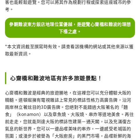
客也能輕鬆遊覽。您可以將其作為規劃行程或探索這座城市的參
考。
參觀難波東方飯店地理位置優越，是遊覽心齋橋和難波的理想
下榻之處。
*本文資訊截至撰寫時有效。請查看該機構的網站或其他來源以獲
取最新資訊。
心齋橋和難波地區有許多旅遊景點！
心齋橋和難波是經典的旅遊勝地，在這裡您可以充分體驗大阪的
精髓。道頓堀擁有電視雜誌上常見的標誌性格力高廣告牌，沿河
兩岸林立著炫目的3D廣告牌。您絕對不能錯過大阪著名的「麵
食」（konamon）以及章魚燒、大阪燒、串炸等道地美食。再往
前走走，您就能到達大阪的標誌性建築－通天閣，以及充滿復古
氣息的新世界。您可以一邊品嚐美味的串炸，一邊感受老城區的
氛圍；或漫步於被譽為「大阪廚房」的黑門市場，品嚐新鮮的海