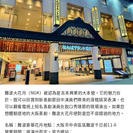
難波大花月（NGK）被認為是吉本興業的大本營。它的魅力在
於，既可以欣賞到新喜劇節目中演員們帶來的滑稽搞笑表演，也
可以觀看電視上知名喜劇演員在脫口秀環節的現場演出。如果您
想體驗道地的大阪喜劇，難波大花月絕對是您不容錯過的地方。
名稱：難波豪華花月地點：大阪市中央區區難波千日前11-6
營業時間：視演出而定。官方網站：