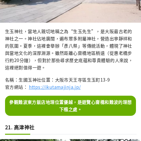
生玉神社，當地人親切地稱之為“生玉先生”，是大阪最古老的
神社之一。神社佔地廣闊，遍布眾多附屬神社，營造出寧靜祥和
的氛圍。夏季，這裡會舉辦「彥八祭」等傳統活動，體現了神社
與當地文化的深厚淵源。雖然距離心齋橋地區稍遠（從惠老橋步
行約20分鐘），但對於那些尋求歷史底蘊和尊貴體驗的人來說，
這裡絕對值得一遊。
名稱：生國玉神社位置：大阪市天王寺區生玉町13-9
官方網站：
https://ikutamajinja.jp/
參觀難波東方飯店地理位置優越，是遊覽心齋橋和難波的理想
下榻之處。
21. 高津神社