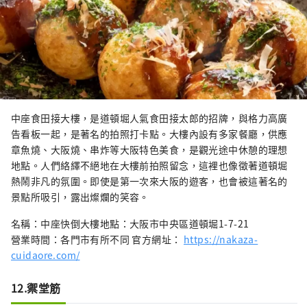
中座食田接大樓，是道頓堀人氣食田接太郎的招牌，與格力高廣
告看板一起，是著名的拍照打卡點。大樓內設有多家餐廳，供應
章魚燒、大阪燒、串炸等大阪特色美食，是觀光途中休憩的理想
地點。人們絡繹不絕地在大樓前拍照留念，這裡也像徵著道頓堀
熱鬧非凡的氛圍。即使是第一次來大阪的遊客，也會被這著名的
景點所吸引，露出燦爛的笑容。
名稱：中座快倒大樓地點：大阪市中央區道頓堀1-7-21
營業時間：各門市有所不同 官方網址：
https://nakaza-
cuidaore.com/
12.禦堂筋