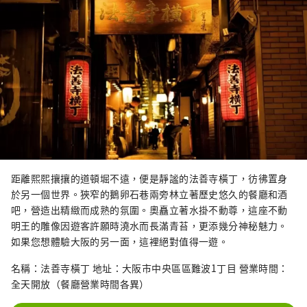
距離熙熙攘攘的道頓堀不遠，便是靜謐的法善寺橫丁，彷彿置身
於另一個世界。狹窄的鵝卵石巷兩旁林立著歷史悠久的餐廳和酒
吧，營造出精緻而成熟的氛圍。奧矗立著水掛不動尊，這座不動
明王的雕像因遊客許願時澆水而長滿青苔，更添幾分神秘魅力。
如果您想體驗大阪的另一面，這裡絕對值得一遊。
名稱：法善寺橫丁 地址：大阪市中央區區難波1丁目 營業時間：
全天開放（餐廳營業時間各異）