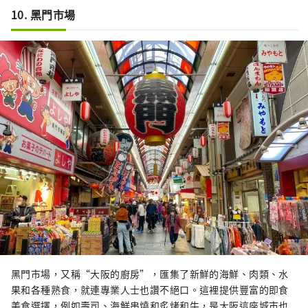
10. 黑門市場
黑門市場，又稱“大阪的廚房”，匯集了新鮮的海鮮、肉類、水
果和各種熟食，就連專業人士也讚不絕口。這裡提供豐富的即食
美食選擇，例如壽司、海鮮串燒和炙烤和牛，是大阪這座城市也