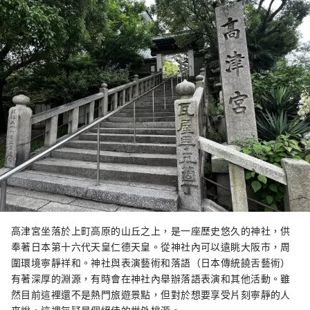
高津宮坐落於上町高原的山丘之上，是一座歷史悠久的神社，供
奉著日本第十六代天皇仁德天皇。從神社內可以遠眺大阪市，周
圍環境寧靜祥和。神社與表演藝術和落語（日本傳統饒舌藝術）
有著深厚的淵源，有時會在神社內舉辦落語表演和其他活動。雖
然目前這裡還不是熱門旅遊景點，但對於想要享受片刻寧靜的人
來說，這裡無疑是個絕佳的世外桃源。