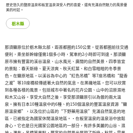
歷史悠久的鹽原溫泉和板室溫泉深受人們的喜愛，還有充滿自然魅力的風景優
美的村莊。
栃木縣
那須鹽原位於栃木縣北部，距首都圈約150公里，從首都圈前往交通
便利，乘坐新幹線僅需1個多小時，駕車約2小時即可到達。那須鹽
原市擁有豐富的溪谷溫泉、山水風光、廣闊的自然美景，四季皆宜
的景點：春天新綠、夏天涼爽、秋天紅葉、和白雪皚皚的冬季景
色。在鹽原地區，以溪谷為中心的“紅色吊橋”等7座吊橋和“龍香
之瀧”等10座橋樑傳遞著大自然的氣息。在黑磯地區，您可以欣賞
到各種各樣的風景，包括城市中著名的花卉公園、山中的沼原濕地
和木又山谷。享受大自然之後，享受那須鹽原引以為傲的兩大溫
泉。擁有日本10種溫泉中的6種、約150個溫泉的豐富溫泉資源“鹽
原溫泉鄉”，以及位於山區的“下野藥用溫泉”充滿自然氣息的地
區，已被指定為國家休閒溫泉地區。・在板室溫泉的溫泉浴中放鬆
身心。它也是日光國家公園地區的一部分，有許多美麗的山谷、濕
地、瀑布、吊橋等景點，豐富的自然風光展現了新綠、秋葉、雪景