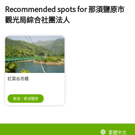
Recommended spots for 那須鹽原市
觀光局綜合社團法人
紅葉谷吊橋
那須・那須鹽原
繁體中文
language