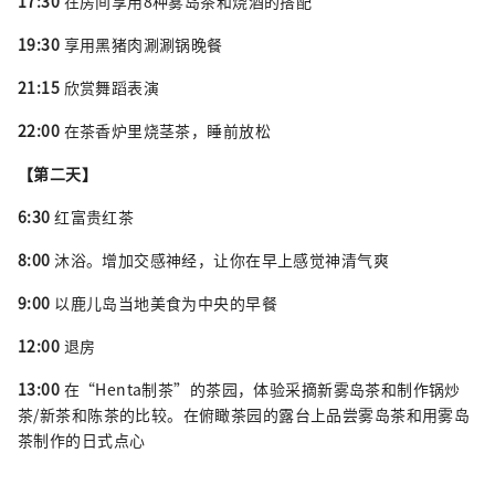
17:30
在房间享用8种雾岛茶和烧酒的搭配
19:30
享用黑猪肉涮涮锅晚餐
21:15
欣赏舞蹈表演
22:00
在茶香炉里烧茎茶，睡前放松
【第二天】
6:30
红富贵红茶
8:00
沐浴。增加交感神经，让你在早上感觉神清气爽
9:00
以鹿儿岛当地美食为中央的早餐
12:00
退房
13:00
在“Henta制茶”的茶园，体验采摘新雾岛茶和制作锅炒
茶/新茶和陈茶的比较。在俯瞰茶园的露台上品尝雾岛茶和用雾岛
茶制作的日式点心