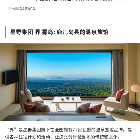
公司，继而发展成为业界具有影响力的存在。
本服务包含赞助广告。
自2001年后急速成长，现在在国内外共运营超
过60家酒店设施。星野集团致力于推广酒店所
在地区本土特色及精致细腻的日式服务，目前
星野集团 界 雾岛: 鹿儿岛县的温泉旅馆
经营有顶级奢华酒店品牌“虹夕诺雅”、日式
精品温泉旅馆品牌“界”、时尚亲子度假村品
牌“RISONARE”、都市观光酒店品牌
“OMO”、以自由为本的兴趣主题酒店品牌
“BEB”五大品牌，及其他个性酒店设施。
“界”是星野集团旗下在全国拥有22家设施的温泉旅馆品牌。提
供各种住宿计划和活动，让您充分体验当地的传统和文化。