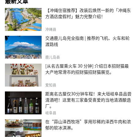
最新文章
【冲绳住宿推荐】改装后焕然一新的「冲绳东
方酒店度假村」魅力完整介绍！
冲绳县
交通鹿儿岛完全指南 | 推荐的飞机、火车和轮
渡路线
鹿儿岛县
[从名古屋乘火车 30 分钟] 介绍日本招财猫最
大产地常滑市的招财猫招财猫展览。
爱知县
距离名古屋仅30分钟车程！来大垣岐阜县品尝
清酒吧！这里有三家备受喜爱的当地清酒酿造
厂。
岐阜县
在“蒜山泽西牧场”享用珍稀的泽西牛肉和浓
郁的软冰淇淋。