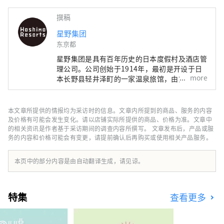
撰稿
星野集团
东京都
星野集团是具有百年历史的日本度假村及酒店管
理公司。公司创始于1914年，最初是开设于日
more
本长野县轻井泽町的一家温泉旅馆，由第四代经
营者星野佳路氏将其转型为度假酒店营运公司，
继而发展成为业界具有影响力的存在。自2001
年后急速成长，现在在国内外共运营超过60家
本文章所提供的情报均为采访时的信息。文章内所提到的商品、服务的内容
酒店设施。星野集团致力于推广酒店所在地区本
及价格有可能会发生变化。请以店铺实际所提供的商品、价格为准。文章中
土特色及精致细腻的日式服务，目前经营有顶级
的相关资讯是作者基于采访期间的调查内容所撰写。 文章发布后，产品或服
务的内容和价格可能会有变更，请提前确认后再购买或使用相关产品服务。
奢华酒店品牌“虹夕诺雅”、日式精品温泉旅馆
品牌“界”、时尚亲子度假村品牌
“RISONARE”、都市观光酒店品牌
本页中的部分内容是由自动翻译生成，请见谅。
“OMO”、以自由为本的兴趣主题酒店品牌
“BEB”五大品牌，及其他个性酒店设施。
特集
查看更多