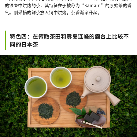
的铁壶中烘烤的茶，其特征在于被称为“Kamairi”的原始茶的香
气。刚采摘的鲜茶放入锅中烘烤，茶香渐渐升起。
特色四：在俯瞰茶田和雾岛连峰的露台上比较不
同的日本茶