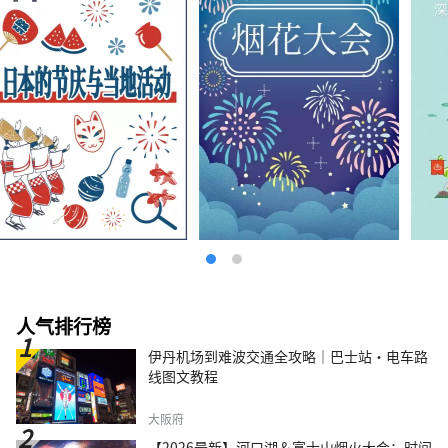
人气排行榜
伊丹机场到难波交通全攻略｜巴士站・电车路
线图文教程
大阪府
【2026最新】河口湖＆富士山烟火大会：时间