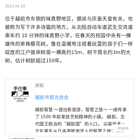
2023.04.19
位于越前市东侧的味真野地区，据说与庆泰天皇有关，也
被称为写下许多诗篇的地方。从北陆自动车道武生交流道
乘车约 10 分钟的味真野小学，在春天的校园中央有一棵
雄伟的单株樱花树。像在温暖地注视着玩耍的孩子们一样
绽放的江户彼岸树是一棵高约15m、树干周长约3m的大
树，估计树龄超过150年。
撰稿
越前市观光协会
越前智慧 ～提出新旅游，智慧之旅～ 一座传承
了 1500 年前辈技艺和精神的小镇。 越前，古
代国王统治的“越前国”的入口。 尖端技术和
more
文化最先从日本海彼岸流入的智慧之地，成为
日本深厚制造的发源地。 在与这片土地的自然