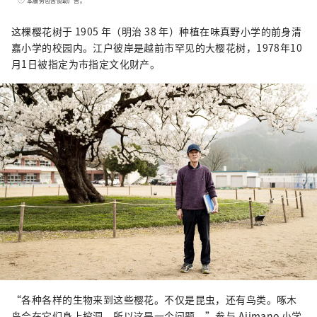
本服务包含赞助广告。
共存的传统产业中，在生活在这里的人们的心
中，还活着着人类想要带给下一个1000年的普
这棵樱花树于 1905 年（明治 38 年）种植在味真野小学的前身清
世智慧。 此时此地，跨越国界、跨越时空的交
嘉小学的校园内。江户彼岸是越前市罕见的大樱花树，1978年10
流孕育着未来。 寻找光的新探索。 欢迎来到越
月1日被指定为市指定文化财产。
前。
“各种各样的生物来到这些樱花。不仅是昆虫，还有鸟类。啄木
鸟会在它们身上挖洞，所以这是一个问题，”参与 Ajimano 小学