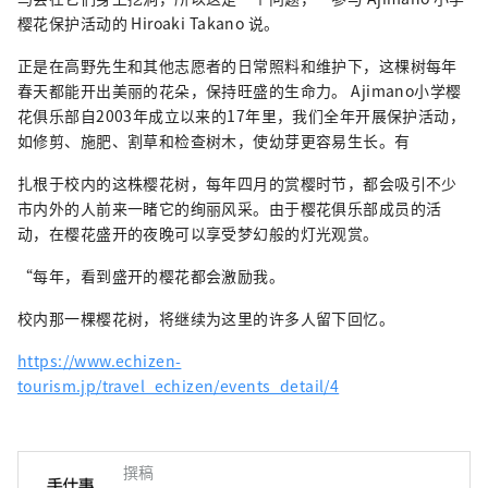
樱花保护活动的 Hiroaki Takano 说。
正是在高野先生和其他志愿者的日常照料和维护下，这棵树每年
春天都能开出美丽的花朵，保持旺盛的生命力。 Ajimano小学樱
花俱乐部自2003年成立以来的17年里，我们全年开展保护活动，
如修剪、施肥、割草和检查树木，使幼芽更容易生长。有
扎根于校内的这株樱花树，每年四月的赏樱时节，都会吸引不少
市内外的人前来一睹它的绚丽风采。由于樱花俱乐部成员的活
动，在樱花盛开的夜晚可以享受梦幻般的灯光观赏。
“每年，看到盛开的樱花都会激励我。
校内那一棵樱花树，将继续为这里的许多人留下回忆。
https://www.echizen-
tourism.jp/travel_echizen/events_detail/4
撰稿