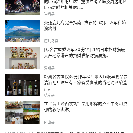
的Eisa舞蹈吧！这里提供冲绳全岛及周边地区
Eisa舞蹈的相关信息。
冲绳县
交通鹿儿岛完全指南 | 推荐的飞机、火车和轮
渡路线
鹿儿岛县
[从名古屋乘火车 30 分钟] 介绍日本招财猫最
大产地常滑市的招财猫招财猫展览。
爱知县
距离名古屋仅30分钟车程！来大垣岐阜县品尝
清酒吧！这里有三家备受喜爱的当地清酒酿造
厂。
岐阜县
在“蒜山泽西牧场”享用珍稀的泽西牛肉和浓
郁的软冰淇淋。
冈山县