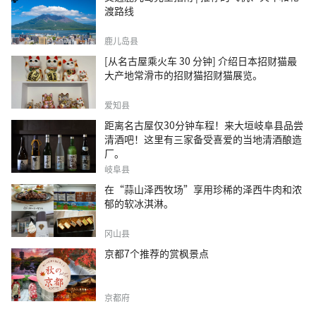
渡路线
鹿儿岛县
[从名古屋乘火车 30 分钟] 介绍日本招财猫最
大产地常滑市的招财猫招财猫展览。
爱知县
距离名古屋仅30分钟车程！来大垣岐阜县品尝
清酒吧！这里有三家备受喜爱的当地清酒酿造
厂。
岐阜县
在“蒜山泽西牧场”享用珍稀的泽西牛肉和浓
郁的软冰淇淋。
冈山县
京都7个推荐的赏枫景点
京都府