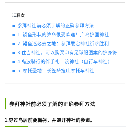
的。还举办许多该地区特有的活动，例如海
祭、神乐和插秧等。在 Shimanami Kaido 骑
自行车、徒步旅行、滑雪和单板滑雪会让您保
目次
持活力。 被登录为世界遗产的宫岛和原子弹爆
参拜神社前必须了解的正确参拜方法
炸圆顶屋并不是唯一的景点，还有很多方法可
1. 鲷鱼形状的算命很受欢迎！广岛护国神社
以享受它。
2. 鲤鱼迷必去之地：参拜爱宕神社祈求胜利
3.住吉神社，可以购买印有足球服图案的护身符
4.岛波骑行的伴手礼！渡神社（自行车神社）
5. 摩托圣地：长笠萨拉山摩托车神社
参拜神社前必须了解的正确参拜方法
1.穿过鸟居前要鞠躬，并避开神社的参道。