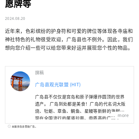
愿牌等
2024.08.20
近年来，色彩缤纷的护身符和可爱的牌位等体现各寺庙和
神社特色的礼物很受欢迎，广岛县也不例外。因此，我们
想向您介绍一些可以给您带来好运并展现您个性的物品。
撰稿
广岛县观光联盟 (HIT)
广岛县不仅仅是宫岛和原子弹爆炸圆顶的世界
遗产。 广岛到处都是美食！广岛的代名词大阪
烧、牡蛎、章鱼、鲷鱼、星鳗等新鲜的海鲜、
more
现在全国流行的尾道拉面、肉质高的广岛牛
肉、手工荞麦面、柠檬和橙子，是日本最大的
本服务包含赞助广告。
生产国。・葡萄等丰富的食物资源是广岛特有