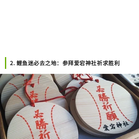
2. 鲤鱼迷必去之地：参拜爱宕神社祈求胜利