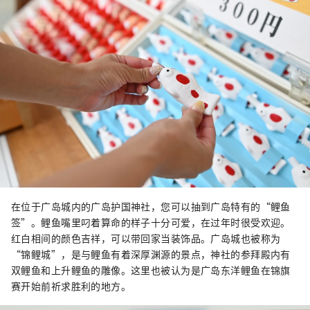
在位于广岛城内的广岛护国神社，您可以抽到广岛特有的“鲤鱼
签”。鲤鱼嘴里叼着算命的样子十分可爱，在过年时很受欢迎。
红白相间的颜色吉祥，可以带回家当装饰品。广岛城也被称为
“锦鲤城”，是与鲤鱼有着深厚渊源的景点，神社的参拜殿内有
双鲤鱼和上升鲤鱼的雕像。这里也被认为是广岛东洋鲤鱼在锦旗
赛开始前祈求胜利的地方。