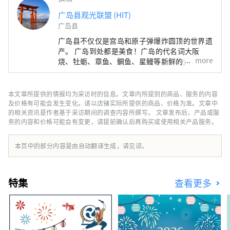
广岛县观光联盟 (HIT)
广岛县
广岛县不仅仅是宫岛和原子弹爆炸圆顶的世界遗
产。 广岛到处都是美食！广岛的代名词大阪
more
烧、牡蛎、章鱼、鲷鱼、星鳗等新鲜的海鲜、现
在全国流行的尾道拉面、肉质高的广岛牛肉、手
工荞麦面、柠檬和橙子，是日本最大的生产
国。・葡萄等丰富的食物资源是广岛特有的。还
本文章所提供的情报均为采访时的信息。文章内所提到的商品、服务的内容
举办许多该地区特有的活动，例如海祭、神乐和
及价格有可能会发生变化。请以店铺实际所提供的商品、价格为准。文章中
插秧等。在 Shimanami Kaido 骑自行车、徒步
的相关资讯是作者基于采访期间的调查内容所撰写。 文章发布后，产品或服
务的内容和价格可能会有变更，请提前确认后再购买或使用相关产品服务。
旅行、滑雪和单板滑雪会让您保持活力。 被登
录为世界遗产的宫岛和原子弹爆炸圆顶屋并不是
唯一的景点，还有很多方法可以享受它。
本页中的部分内容是由自动翻译生成，请见谅。
特集
查看更多