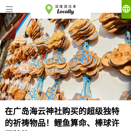
language
在广岛海云神社购买的超级独特
的祈祷物品！鲤鱼算命、棒球许