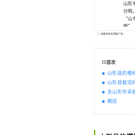
山形
分明。 著名的观光景点包括以霜冻树木和温泉而闻名的“藏王”和与
“山寺”。 在饮食文化方面，使用山形丰
面”，以
但实际
本服务包含赞助广告。
将发
隐藏
目次
山形县的樱
山形县栽培
去山形市采
概括