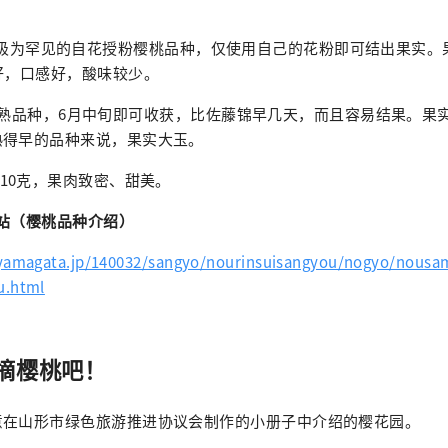
极为罕见的自花授粉樱桃品种，仅使用自己的花粉即可结出果实。果
好，口感好，酸味较少。
熟品种，6月中旬即可收获，比佐藤锦早几天，而且容易结果。果实大小
熟得早的品种来说，果实大玉。
10克，果肉致密、甜美。
站（樱桃品种介绍）
.yamagata.jp/140032/sangyo/nourinsuisangyou/nogyo/nous
u.html
摘樱桃吧！
意在山形市绿色旅游推进协议会制作的小册子中介绍的樱花园。