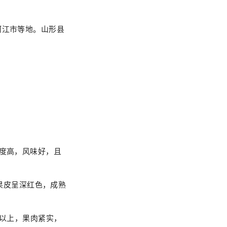
河江市等地。山形县
甜度高，风味好，且
果皮呈深红色，成熟
%以上，果肉紧实，