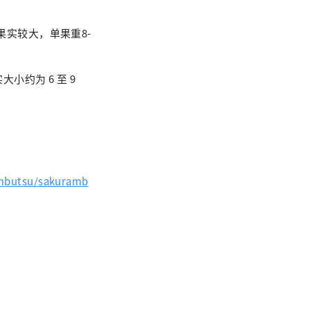
实较大，单果重8-
约为 6 至 9
ambutsu/sakuramb