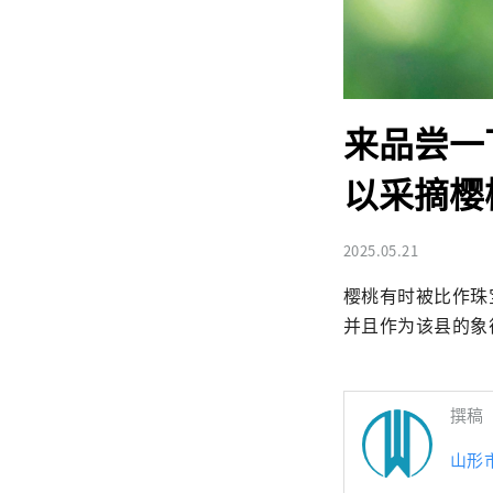
来品尝一
以采摘樱
2025.05.21
樱桃有时被比作珠
并且作为该县的象
撰稿
山形