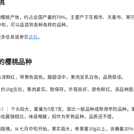
桃
的樱桃产地，约占全国产量的70%。主要产于东根市、天童市、寒
中旬，可以品尝到各种各样的品种。
更多信息请参见
此处
。
的樱桃品种
，色泽鲜红，带黄色底色。酸甜适中，果肉呈乳白色，品质极佳。
，约10g左右，果肉紧实，耐保存。外观良好，颜色鲜红。该品种
a
）：个头较大，重量为5至7克，是比一般品种成熟得早的品种。
与佐藤锦相比，味道略酸，但作为早熟品种，品质还不错。
极晚，从七月中旬开始。果实极大，单果重10g以上，含糖量20