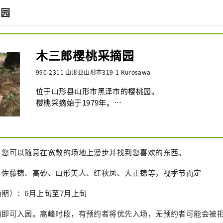
摘园
木三郎樱桃采摘园
990-2311 山形县山形市319-1 Kurosawa
位于山形县山形市黑泽市的樱桃园。

樱桃采摘始于1979年。

公园从六月初到七月初开放。

期间无节假日。 9:00 至 16:00。

：您可以随意在宽敞的场地上漫步并找到您喜欢的东西。
本季以《红沙耶加》开场，人气爆棚的《佐藤锦》开季
锦》和《红周刊》正处于最佳状态。

、佐藤锦、高砂、山形美人、红秋凤、大正锦等，视季节而定
在公园里，你还可以找到怀旧的“拿破仑”和“高砂”
摘期）：6月上旬至7月上旬
有的饮食比较，例如品种和成熟度的差异。

约即可入园。高峰时段，有预约者将优先入场，无预约者可能会被
何不一边在大农场里自由行走，一边寻找自己喜欢的呢