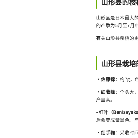
山形县的樱
山形县是日本最大
的产季为5月至7月
有关山形县樱桃的
山形县栽培
・佐藤锦
：约7g
・红薯峰
：个头大
产量高。
- 红叶（Benisayak
后会变成紫黑色。
・红手鞠
：采收时间