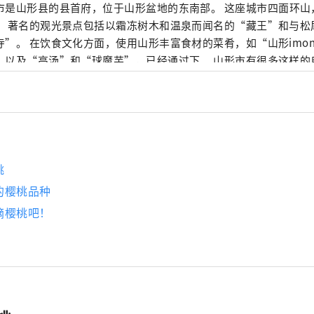
市是山形县的县首府，位于山形盆地的东南部。 这座城市四面环山
松尾芭蕉有关的地方
富食材的菜肴，如“山形imoni”和“冷拉
及“高汤”和“球魔芋”，已经通过下。 山形市有很多这样的自然和历史形象，
上，这里有很多咖啡馆和餐厅，还有很多可以放松身心的地方。 在此页面上，我们
布推荐景点和文章，以更详细和通俗易懂的方式介绍山形市的景点
景点和美味餐厅！ （本页的图片和视频：山形市总务部宣传课提供
桃
的樱桃品种
摘樱桃吧！