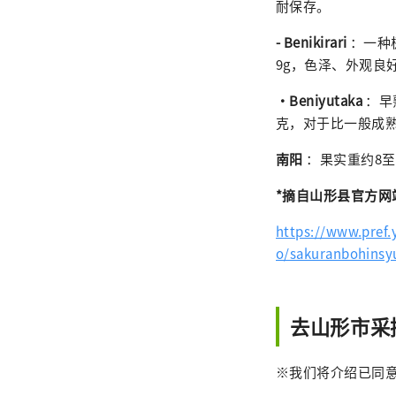
耐保存。
- Benikirari
：一种
9g，色泽、外观良
・Beniyutaka
：早
克，对于比一般成
南阳
：果实重约8至
*摘自山形县官方网
https://www.pref
o/sakuranbohinsy
去山形市采
※我们将介绍已同