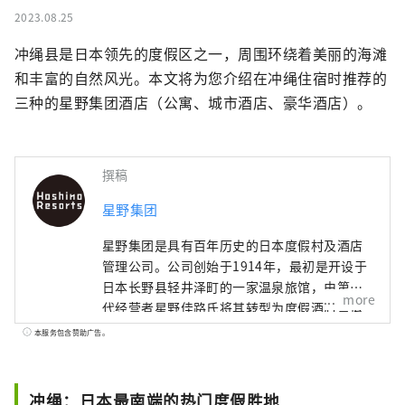
2023.08.25
冲绳县是日本领先的度假区之一，周围环绕着美丽的海滩
和丰富的自然风光。本文将为您介绍在冲绳住宿时推荐的
三种的星野集团酒店（公寓、城市酒店、豪华酒店）。
撰稿
星野集团
星野集团是具有百年历史的日本度假村及酒店
管理公司。公司创始于1914年，最初是开设于
日本长野县轻井泽町的一家温泉旅馆，由第四
more
代经营者星野佳路氏将其转型为度假酒店营运
公司，继而发展成为业界具有影响力的存在。
本服务包含赞助广告。
自2001年后急速成长，现在在国内外共运营超
过60家酒店设施。星野集团致力于推广酒店所
在地区本土特色及精致细腻的日式服务，目前
冲绳：日本最南端的热门度假胜地