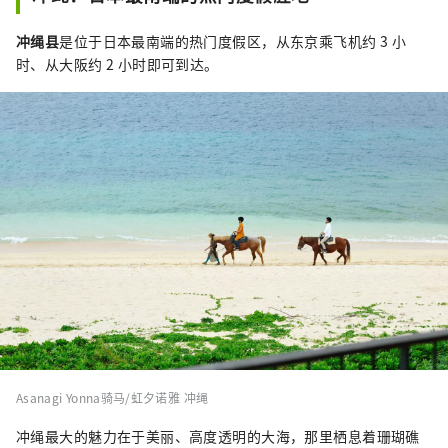
经营有顶级奢华酒店品牌“虹夕诺雅”、日式
精品温泉旅馆品牌“界”、时尚亲子度假村品
冲绳县
是位于日本最南端的热门度假区，从东京乘飞机约 3 小
牌“RISONARE”、都市观光酒店品牌
时、从大阪约 2 小时即可到达。
“OMO”、以自由为本的兴趣主题酒店品牌
“BEB”五大品牌，及其他个性酒店设施。
Asanagi Yonna骑马/虹夕诺雅 冲绳
冲绳最大的魅力在于美丽、高度透明的大海，那里栖息着珊瑚礁