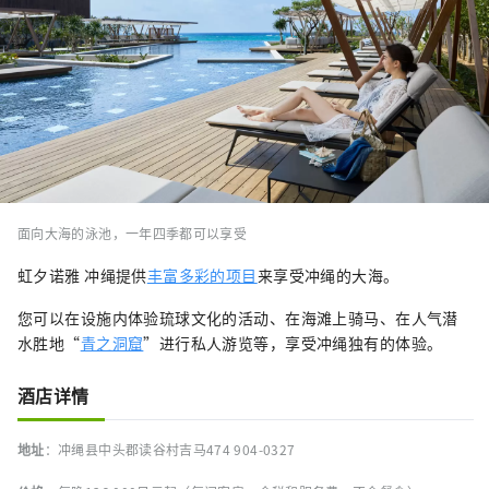
面向大海的泳池，一年四季都可以享受
虹夕诺雅 冲绳提供
丰富多彩的项目
来享受冲绳的大海。
您可以在设施内体验琉球文化的活动、在海滩上骑马、在人气潜
水胜地“
青之洞窟
”进行私人游览等，享受冲绳独有的体验。
酒店详情
地址
：冲绳县中头郡读谷村吉马474 904-0327