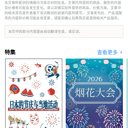
年后急速成长，现在在国内外共运营超过60家
本文章所提供的情报均为采访时的信息。文章内所提到的商品、服务的内容
酒店设施。星野集团致力于推广酒店所在地区本
及价格有可能会发生变化。请以店铺实际所提供的商品、价格为准。文章中
土特色及精致细腻的日式服务，目前经营有顶级
的相关资讯是作者基于采访期间的调查内容所撰写。 文章发布后，产品或服
务的内容和价格可能会有变更，请提前确认后再购买或使用相关产品服务。
奢华酒店品牌“虹夕诺雅”、日式精品温泉旅馆
品牌“界”、时尚亲子度假村品牌
“RISONARE”、都市观光酒店品牌
本页中的部分内容是由自动翻译生成，请见谅。
“OMO”、以自由为本的兴趣主题酒店品牌
“BEB”五大品牌，及其他个性酒店设施。
特集
查看更多