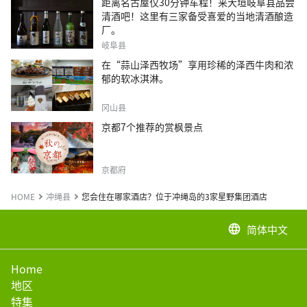
距离名古屋仅30分钟车程！来大垣岐阜县品尝
清酒吧！这里有三家备受喜爱的当地清酒酿造
厂。
岐阜县
在“蒜山泽西牧场”享用珍稀的泽西牛肉和浓
郁的软冰淇淋。
冈山县
京都7个推荐的赏枫景点
京都府
HOME
冲绳县
您会住在哪家酒店？位于冲绳岛的3家星野集团酒店
简体中文
language
Home
地区
特集