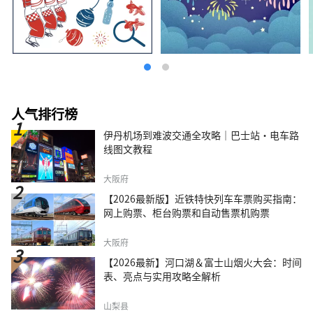
人气排行榜
伊丹机场到难波交通全攻略｜巴士站・电车路
线图文教程
大阪府
【2026最新版】近铁特快列车车票购买指南：
网上购票、柜台购票和自动售票机购票
大阪府
【2026最新】河口湖＆富士山烟火大会：时间
表、亮点与实用攻略全解析
山梨县