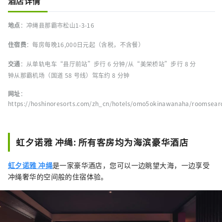
酒店详情
地点
：冲绳县那霸市松山1-3-16
住宿费
：每房每晚16,000日元起（含税，不含餐）
交通
：从单轨电车“县厅前站”步行 6 分钟/从“美栄桥站”步行 8 分
钟从那霸机场（国道 58 号线）驾车约 8 分钟
网址
：
https://hoshinoresorts.com/zh_cn/hotels/omo5okinawanaha/roomsear
虹夕诺雅 冲绳: 所有客房均为海滨豪华酒店
虹夕诺雅 冲绳
是一家豪华酒店，您可以一边眺望大海，一边享受
冲绳奢华的空间般的住宿体验。