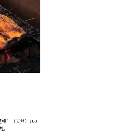
鳅”（天然）100
处。