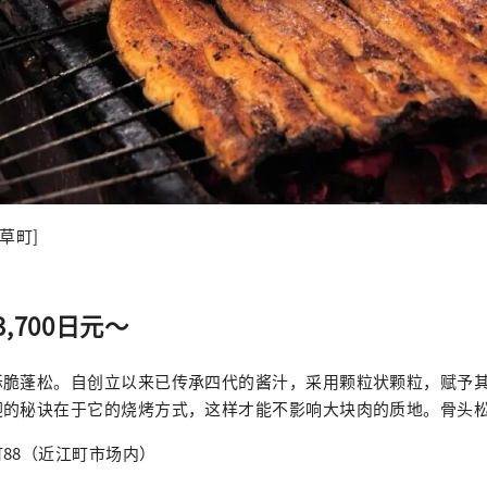
草町]
,700日元～
酥脆蓬松。自创立以来已传承四代的酱汁，采用颗粒状颗粒，赋予
迎的秘诀在于它的烧烤方式，这样才能不影响大块肉的质地。骨头
88（近江町市场内）