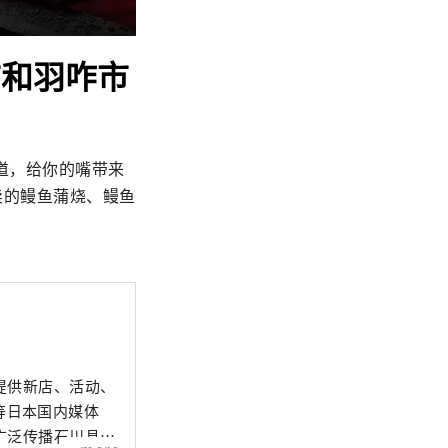
市和羽咋市
道，给你的嘴带来
外卖的鳗鱼蒲烧、鳗鱼
提供新店、活动、
”等日本国内媒体
广泛传播石川县的