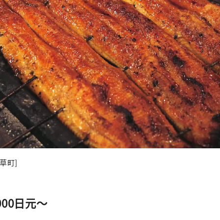
草町]
,000日元～