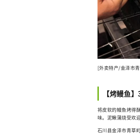
[外卖特产/金泽市青
【烤鳗鱼】3
将皮软的鳗鱼烤得
味。泥鳅蒲烧受欢
石川县金泽市青草町