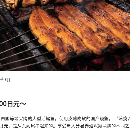
草町]
800日元～
四国等地采购的大型活鳗鱼。使用皮薄肉软的国产鳗鱼。 “蒲烧泥
0日元，是从头到尾串起来的。享受与大分县养殖泥鳅蒲烧的不同之