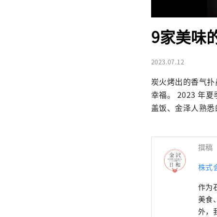
9家美味
2023.07.12
炭火烤出的香气扑
幸福。 2023 
盖饭、金泽人熟悉
撰稿
株式
作为
美食
外，