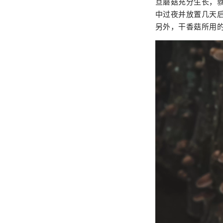
旦蘑菇充分生长，
中过夜并放置几天
另外，干香菇所用