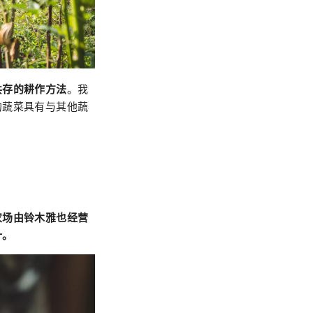
共存的耕作方法
。我
的蔬菜具有与其他蔬
农场由铃木雅也经营
汁。