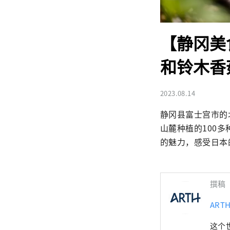
【静冈美
和铃木香
2023.08.14
静冈县富士宫市的
山麓种植的100
的魅力，感受日本
撰稿
ART
这个