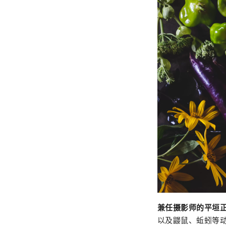
兼任摄影师的平垣
以及鼹鼠、蚯蚓等动