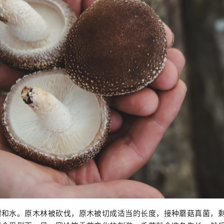
材和水。原木林被砍伐，原木被切成适当的长度，接种蘑菇真菌，