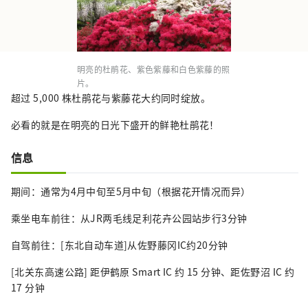
明亮的杜鹃花、紫色紫藤和白色紫藤的照
片。
超过 5,000 株杜鹃花与紫藤花大约同时绽放。
必看的就是在明亮的日光下盛开的鲜艳杜鹃花！
信息
期间：通常为4月中旬至5月中旬（根据花开情况而异）
乘坐电车前往：从JR两毛线足利花卉公园站步行3分钟
自驾前往：[东北自动车道]从佐野藤冈IC约20分钟
[北关东高速公路] 距伊鹤原 Smart IC 约 15 分钟、距佐野沼 IC 约
17 分钟