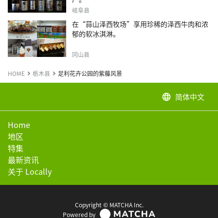
岐阜县
在“蒜山泽西牧场”享用珍稀的泽西牛肉和浓
郁的软冰淇淋。
冈山县
HOME
栃木县
足利花卉公园的紫藤风景
简体中文
language
Home
地区
特集
最新资讯
关于 Locally
Copyright © MATCHA Inc.
Powered by