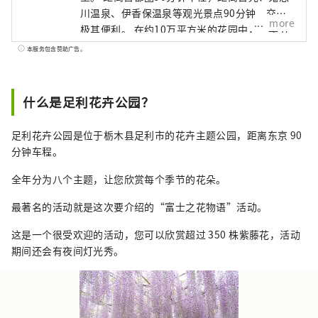
川温泉、伊香保温泉等观光景点90分钟，交通
more
极其便利。 在约10万平方米的花园中，一年分
为8个阶段，您可以欣赏到每个季节的主角花
本服务包含赞助广告。
卉。 花园的标志是一棵160年树龄的大紫藤
树，占地约1000平方米。 4月中旬到5月中旬，
紫藤花盛开时，会举办“富士之花物语”活
什么是足利花卉公园？
动，晚上还会举办灯光秀。 每年10月中旬至2
月中旬都会举办灯光花园“灯光花园”。被认
足利花卉公园是位于栃木县足利市的花卉主题公园，距离东京 90
证为日本三大灯饰之一的宏伟规模的灯饰，以
分钟车程。
及以光表现花卉图案的作品，营造出一个梦幻
般的世界。
全年分为八个主题，让您欣赏每个季节的花朵。
最著名的活动就是这次要介绍的“富士之花物语”活动。
这是一个很受欢迎的活动，您可以欣赏超过 350 株紫藤花，活动
期间还会有夜间灯光秀。