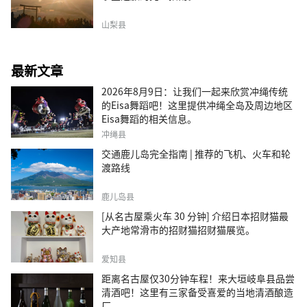
山梨县
最新文章
2026年8月9日：让我们一起来欣赏冲绳传统
的Eisa舞蹈吧！这里提供冲绳全岛及周边地区
Eisa舞蹈的相关信息。
冲绳县
交通鹿儿岛完全指南 | 推荐的飞机、火车和轮
渡路线
鹿儿岛县
[从名古屋乘火车 30 分钟] 介绍日本招财猫最
大产地常滑市的招财猫招财猫展览。
爱知县
距离名古屋仅30分钟车程！来大垣岐阜县品尝
清酒吧！这里有三家备受喜爱的当地清酒酿造
厂。