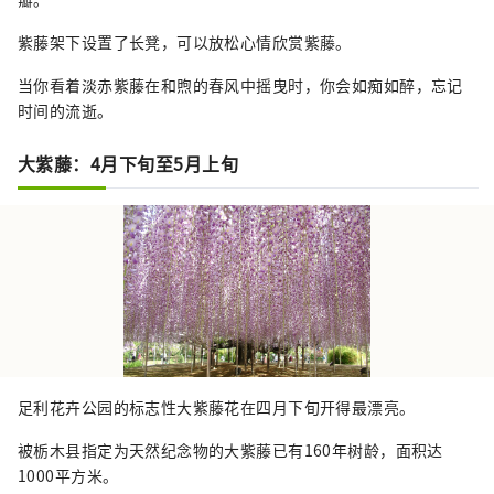
紫藤架下设置了长凳，可以放松心情欣赏紫藤。
当你看着淡赤紫藤在和煦的春风中摇曳时，你会如痴如醉，忘记
时间的流逝。
大紫藤：4月下旬至5月上旬
足利花卉公园的标志性大紫藤花在四月下旬开得最漂亮。
被栃木县指定为天然纪念物的大紫藤已有160年树龄，面积达
1000平方米。