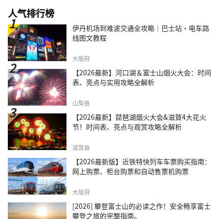
人气排行榜
伊丹机场到难波交通全攻略｜巴士站・电车路
线图文教程
大阪府
【2026最新】河口湖＆富士山烟火大会：时间
表、亮点与实用攻略全解析
山梨县
【2026最新】琵琶湖烟火大会&滋賀4大花火
节！时间表、亮点与观赏攻略全解析
滋贺县
【2026最新版】近铁特快列车车票购买指南：
网上购票、柜台购票和自动售票机购票
大阪府
[2026] 攀登富士山的必读之作！安全畅享富士
攀登之旅的完整指南。