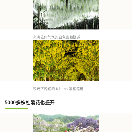
充满雄伟气氛的白色紫藤隧道
夜光下闪耀的 Kibana 紫藤隧道
5000多株杜鹃花也盛开