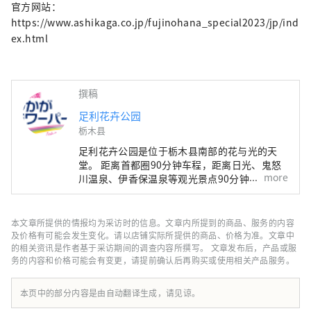
官方网站：
https://www.ashikaga.co.jp/fujinohana_special2023/jp/ind
ex.html
撰稿
足利花卉公园
栃木县
足利花卉公园是位于栃木县南部的花与光的天
堂。 距离首都圈90分钟车程，距离日光、鬼怒
more
川温泉、伊香保温泉等观光景点90分钟，交通
极其便利。 在约10万平方米的花园中，一年分
为8个阶段，您可以欣赏到每个季节的主角花
卉。 花园的标志是一棵160年树龄的大紫藤树，
本文章所提供的情报均为采访时的信息。文章内所提到的商品、服务的内容
占地约1000平方米。 4月中旬到5月中旬，紫藤
及价格有可能会发生变化。请以店铺实际所提供的商品、价格为准。文章中
花盛开时，会举办“富士之花物语”活动，晚上
的相关资讯是作者基于采访期间的调查内容所撰写。 文章发布后，产品或服
务的内容和价格可能会有变更，请提前确认后再购买或使用相关产品服务。
还会举办灯光秀。 每年10月中旬至2月中旬都会
举办灯光花园“灯光花园”。被认证为日本三大
灯饰之一的宏伟规模的灯饰，以及以光表现花卉
本页中的部分内容是由自动翻译生成，请见谅。
图案的作品，营造出一个梦幻般的世界。