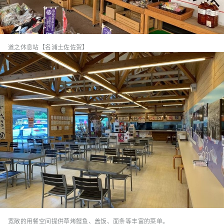
道之休息站【名浦土佐佐贺】
宽敞的用餐空间提供草烤鲣鱼、盖饭、面条等丰富的菜单。