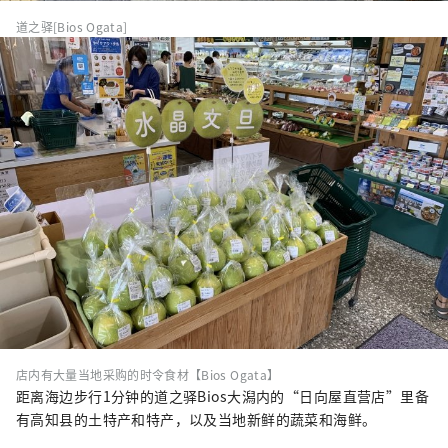
道之驿[Bios Ogata]
店内有大量当地采购的时令食材【Bios Ogata】
距离海边步行1分钟的道之驿Bios大潟内的“日向屋直营店”里备
有高知县的土特产和特产，以及当地新鲜的蔬菜和海鲜。