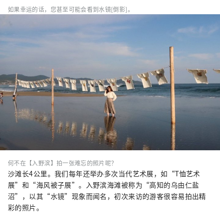
如果幸运的话，您甚至可能会看到水镜[倒影]。
何不在【入野滨】拍一张难忘的照片呢？
沙滩长4公里。我们每年还举办多次当代艺术展，如“T恤艺术
展”和“海风被子展”。入野滨海滩被称为“高知的乌由仁盐
沼”，以其“水镜”现象而闻名，初次来访的游客很容易拍出精
彩的照片。