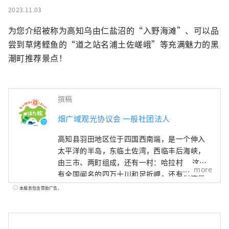
2023.11.03
为您介绍被称为高知乌由仁盐沼的“入野海滩”、可以品
尝到草烤鲣鱼的“道之站名浦土佐嵯峨”等充满魅力的黑
潮町推荐景点！
撰稿
畑广域观光协议会 一般社团法人
高知县羽田地区位于四国西南端，是一个伸入
太平洋的半岛，东临土佐湾，西临丰后海峡，
由三市、两町组成，还有一村：哈拉村。 这里
more
有全国闻名的四万十川和足折岬，还有沿岸流
淌的黑潮流的恩惠，还有拥有全国最大森林面
本服务包含赞助广告。
积的山脉的恩惠，是一个充满恩惠的天然发电
站。