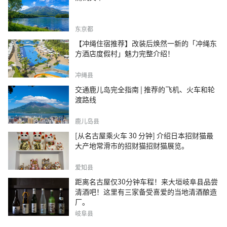
东京都
【冲绳住宿推荐】改装后焕然一新的「冲绳东
方酒店度假村」魅力完整介绍！
冲绳县
交通鹿儿岛完全指南 | 推荐的飞机、火车和轮
渡路线
鹿儿岛县
[从名古屋乘火车 30 分钟] 介绍日本招财猫最
大产地常滑市的招财猫招财猫展览。
爱知县
距离名古屋仅30分钟车程！来大垣岐阜县品尝
清酒吧！这里有三家备受喜爱的当地清酒酿造
厂。
岐阜县