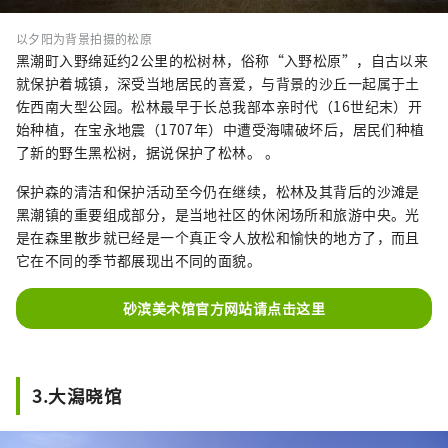
以夕阳为背景拍摄的松原
黑潮町入野绵延约2公里的松树林，俗称“入野松原”，自古以来
就保护着城镇，深受当地居民的喜爱，与背景的沙丘一起属于土
佐西南大型公园。松林最早于长总我部本亲时代（16世纪末）开
始种植，在宝永地震（1707年）中遭受海啸破坏后，居民们种植
了新的野生黑松树，据说保护了松林。 。
保护森的清洁和保护活动至今仍在继续，松林及其背后的沙滩是
黑潮镇的重要组成部分，是当地社区的休闲场所和旅游中央。光
是在森里散步就已经是一个真正令人放松和愉快的地方了，而且
它在不同的季节都展现出不同的面貌。
砂滨美术馆官方网站请点击这里
3.大潟晓馆