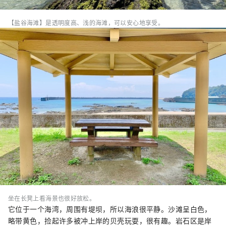
【盐谷海滩】是透明度高、浅的海滩，可以安心地享受。
坐在长凳上看海景也很好放松。
它位于一个海湾，周围有堤坝，所以海浪很平静。沙滩呈白色，
略带黄色，捡起许多被冲上岸的贝壳玩耍，很有趣。岩石区是岸