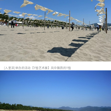
[入里滨]举办的活动【T恤艺术展】风中飘扬的T恤