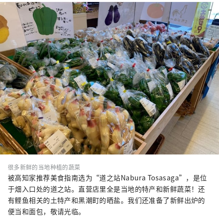
很多新鲜的当地种植的蔬菜
被高知家推荐美食指南选为“道之站Nabura Tosasaga”，是位
于畑入口处的道之站。直营店里全是当地的特产和新鲜蔬菜！还
有鲣鱼相关的土特产和黑潮町的晒盐。我们还准备了新鲜出炉的
便当和面包，敬请光临。