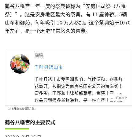
鶴谷八幡宫一年一度的祭典被称为“安房国司祭（八幡
祭）”。这是安房地区最大的祭典，有 11 座神轿、5辆
山车和御船，每年吸引 10 万人参加。这个祭典始于1070
年左右，是一个历史非常悠久的祭典。
撰稿
千叶县馆山市
千叶县馆山市受黑潮影响，气候温和，冬季鲜
花盛开，被指定为南房总国定公园的海岸线丰
富多彩，田野和山脉郁郁葱葱，鱼获丰富，可
more
以品尝到很多新鲜海鲜，是一座自然丰富的城
市。 这里也是一座充满历史和浪漫气息的小
本服务包含赞助广告。
镇，江户时代的传奇小说「南总里见八犬传」
的舞台、战国时代的大名里见氏有关系的历史
鹤谷八幡宫的主要仪式
遗迹。 远离城市的喧嚣，在位于千叶县南端、
距东京仅100公里的馆山度过一段悠闲自在的时