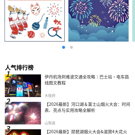
人气排行榜
伊丹机场到难波交通全攻略｜巴士站・电车路
线图文教程
大阪府
【2026最新】河口湖＆富士山烟火大会：时间
表、亮点与实用攻略全解析
山梨县
【2026最新】琵琶湖烟火大会&滋賀4大花火