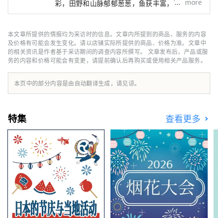
more
彩，田野和山脉郁郁葱葱，鱼获丰富，可以品尝
到很多新鲜海鲜，是一座自然丰富的城市。 这
里也是一座充满历史和浪漫气息的小镇，江户时
代的传奇小说「南总里见八犬传」的舞台、战国
本文章所提供的情报均为采访时的信息。文章内所提到的商品、服务的内容
时代的大名里见氏有关系的历史遗迹。 远离城
及价格有可能会发生变化。请以店铺实际所提供的商品、价格为准。文章中
市的喧嚣，在位于千叶县南端、距东京仅100公
的相关资讯是作者基于采访期间的调查内容所撰写。 文章发布后，产品或服
务的内容和价格可能会有变更，请提前确认后再购买或使用相关产品服务。
里的馆山度过一段悠闲自在的时光。
本页中的部分内容是由自动翻译生成，请见谅。
特集
查看更多