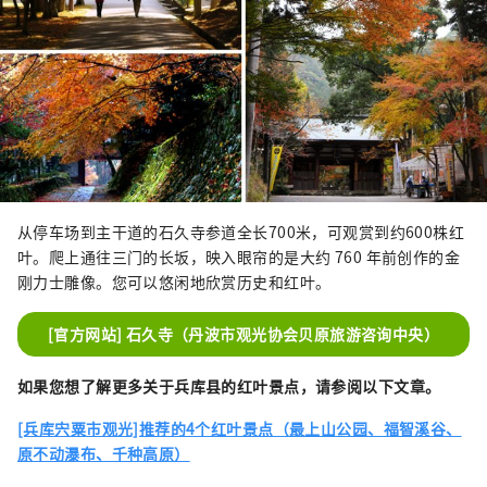
从停车场到主干道的石久寺参道全长700米，可观赏到约600株红
叶。爬上通往三门的长坂，映入眼帘的是大约 760 年前创作的金
刚力士雕像。您可以悠闲地欣赏历史和红叶。
[官方网站] 石久寺（丹波市观光协会贝原旅游咨询中央）
如果您想了解更多关于兵库县的红叶景点，请参阅以下文章。
[兵库宍粟市观光]推荐的4个红叶景点（最上山公园、福智溪谷、
原不动瀑布、千种高原）