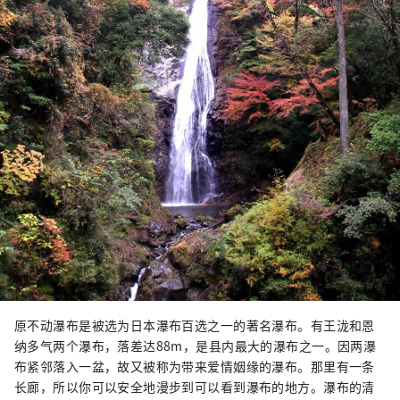
原不动瀑布是被选为日本瀑布百选之一的著名瀑布。有王泷和恩
纳多气两个瀑布，落差达88m，是县内最大的瀑布之一。因两瀑
布紧邻落入一盆，故又被称为带来爱情姻缘的瀑布。那里有一条
长廊，所以你可以安全地漫步到可以看到瀑布的地方。瀑布的清