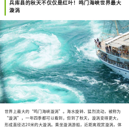
兵库县的秋天不仅仅是红叶！鸣门海峡世界最大
漩涡
世界上最大的“鸣门海峡漩涡”。海水旋转、猛烈流动，被称为
“漩涡”，一年四季都可以看到，但到了秋天，漩涡变得更大，
形成直径达20米的大漩涡。乘坐漩涡游船，近距离观赏漩涡，体