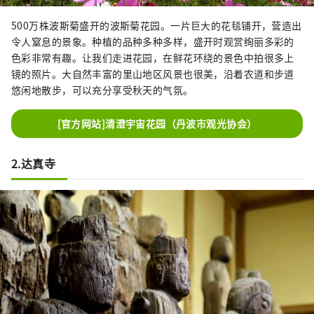
500万株波斯菊盛开的波斯菊花园。一片巨大的花毯铺开，营造出
令人窒息的景象。种植的品种多种多样，盛开时观赏绚丽多彩的
色彩非常有趣。让我们走进花园，在鲜花环绕的景色中拍很多上
镜的照片。大自然丰富的里山地区风景也很美，沿着农道和步道
悠闲地散步，可以充分享受秋天的气氛。
[官方网站]清澄宇宙花园（丹波市观光协会）
2.达真寺