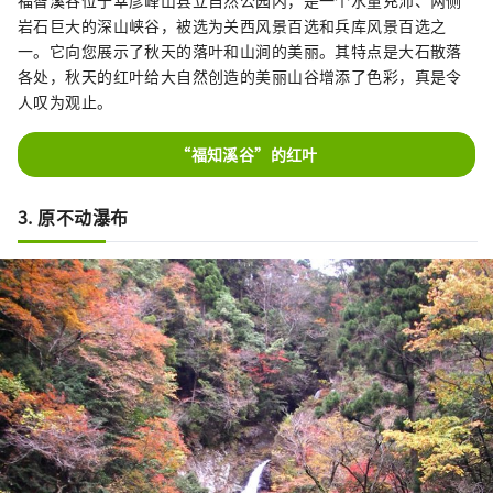
福智溪谷位于幸彦峰山县立自然公园内，是一个水量充沛、两侧
岩石巨大的深山峡谷，被选为关西风景百选和兵库风景百选之
一。它向您展示了秋天的落叶和山涧的美丽。其特点是大石散落
各处，秋天的红叶给大自然创造的美丽山谷增添了色彩，真是令
人叹为观止。
“福知溪谷”的红叶
3. 原不动瀑布