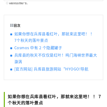
许多令人惊叹的美景。 世界闻名的神户品牌
本服务包含赞助广告。
“神户牛”是但马牛的代名词，是日本顶级牛
肉之一，而清酒米“兵库山田锦”则是让您舌
头惊喜的宝石。 有马温泉是著名的温泉，城崎
温泉曾出现在许多文学作品中。在大自然的包
目次
围下，您可以放松身心。 淡路岛鸣门漩涡的雷
如果你想在兵库县看红叶，那就来这里吧！ ！
鸣声、夏季各地举办的烟火大会的动感声音
7个秋天的落叶景点
等，您可以听到令人难忘的声音。 在县内的药
草园和植物园中，四季皆有的药草和花草的温
Cosmos 中有 2 个隐藏罐子
和宜人的香气可以治愈您的身心。 享受刺激视
兵库县的秋天不仅仅是红叶！鸣门海峡世界最大
觉、味觉、触觉、听觉、嗅觉五种感官的兵库
漩涡
新旅程。
[官方网站] 兵库县旅游网站“HYOGO!导航
如果你想在兵库县看红叶，那就来这里吧！ ！ 7
个秋天的落叶景点