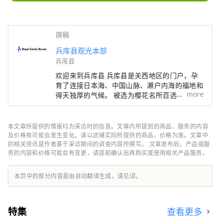
撰稿
兵库县观光本部
兵库县
欢迎来到兵库县 兵库县是关西地区的门户，孕
育了连接日本海、中国山脉、濑户内海的福地和
more
得天独厚的气候。 被选为樱花名所百选之一的
世界遗产姬路城、六甲山的全景夜景等，有许多
令人惊叹的美景。 世界闻名的神户品牌“神户
牛”是但马牛的代名词，是日本顶级牛肉之一，
本文章所提供的情报均为采访时的信息。文章内所提到的商品、服务的内容
而清酒米“兵库山田锦”则是让您舌头惊喜的宝
及价格有可能会发生变化。请以店铺实际所提供的商品、价格为准。文章中
石。 有马温泉是著名的温泉，城崎温泉曾出现
的相关资讯是作者基于采访期间的调查内容所撰写。 文章发布后，产品或服
务的内容和价格可能会有变更，请提前确认后再购买或使用相关产品服务。
在许多文学作品中。在大自然的包围下，您可以
放松身心。 淡路岛鸣门漩涡的雷鸣声、夏季各
地举办的烟火大会的动感声音等，您可以听到令
本页中的部分内容是由自动翻译生成，请见谅。
人难忘的声音。 在县内的药草园和植物园中，
四季皆有的药草和花草的温和宜人的香气可以治
愈您的身心。 享受刺激视觉、味觉、触觉、听
特集
查看更多
觉、嗅觉五种感官的兵库新旅程。