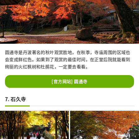
圆通寺是丹波著名的秋叶观赏胜地，在秋季，寺庙周围的区域也
会变成鲜红色。如果到了观赏的最佳时间，在正堂后院就能看到
绚丽的火红枫树和杜鹃花，一定要去看看。
[官方网站] 圆通寺
7. 石久寺