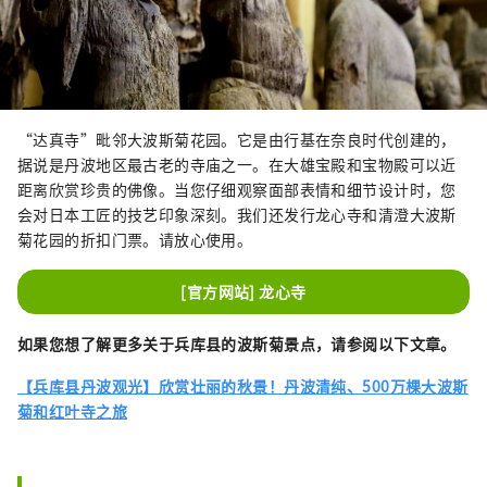
“达真寺”毗邻大波斯菊花园。它是由行基在奈良时代创建的，
据说是丹波地区最古老的寺庙之一。在大雄宝殿和宝物殿可以近
距离欣赏珍贵的佛像。当您仔细观察面部表情和细节设计时，您
会对日本工匠的技艺印象深刻。我们还发行龙心寺和清澄大波斯
菊花园的折扣门票。请放心使用。
[官方网站] 龙心寺
如果您想了解更多关于兵库县的波斯菊景点，请参阅以下文章。
【兵库县丹波观光】欣赏壮丽的秋景！丹波清纯、500万棵大波斯
菊和红叶寺之旅