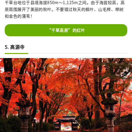
千草台地位于县境海拔850m～1,125m之间。由于海拔较高，高
原周围展开了美丽的秋叶。不要错过秋天的枫叶、山毛榉、榉树
和金色的蒲苇！
“千草高原”的红叶
5. 高源寺