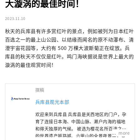
大漩涡的最佳时间！
2023.11.10
秋天的兵库县有许多赏红叶的景点，例如被列为日本红叶
百选之一的最上山公园、以结缘而闻名的原不动瀑布、清
澄宇宙花园等，大约有 500 万棵大波斯菊正在绽放。兵
库县的秋天不仅仅是红叶。鸣门海峡据说是世界上最大的
漩涡的最佳观赏时间！
撰稿
兵库县观光本部
欢迎来到兵库县 兵库县是关西地区的门户，孕
育了连接日本海、中国山脉、濑户内海的福地
和得天独厚的气候。 被选为樱花名所百选之一
more
的世界遗产姬路城、六甲山的全景夜景等，有