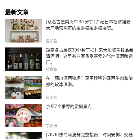
最新文章
[从名古屋乘火车 30 分钟] 介绍日本招财猫最
大产地常滑市的招财猫招财猫展览。
爱知县
距离名古屋仅30分钟车程！来大垣岐阜县品尝
清酒吧！这里有三家备受喜爱的当地清酒酿造
厂。
岐阜县
在“蒜山泽西牧场”享用珍稀的泽西牛肉和浓
郁的软冰淇淋。
冈山县
京都7个推荐的赏枫景点
京都府
[2026]德岛阿波舞完整指南：时间安排、交通