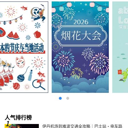
人气排行榜
伊丹机场到难波交通全攻略｜巴士站・电车路