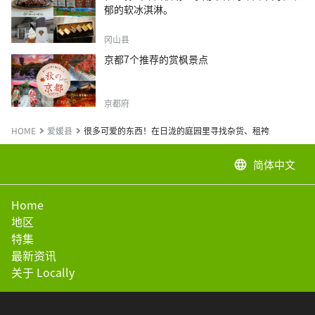
郁的软冰淇淋。
冈山县
京都7个推荐的赏枫景点
京都府
HOME
爱媛县
很多可爱的东西！在日泷的庭园里寻找杂货、租袴
简体中文
language
Home
地区
特集
最新资讯
关于 Locally