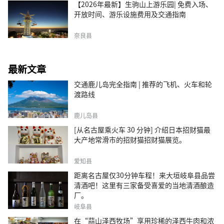
【2026年最新】生驹山上游乐园| 免费入场、
开放时间、游乐设施费用及交通指南
奈良县
最新文章
交通鹿儿岛完全指南 | 推荐的飞机、火车和轮
渡路线
鹿儿岛县
[从名古屋乘火车 30 分钟] 介绍日本招财猫最
大产地常滑市的招财猫招财猫展览。
爱知县
距离名古屋仅30分钟车程！来大垣岐阜县品尝
清酒吧！这里有三家备受喜爱的当地清酒酿造
厂。
岐阜县
在“蒜山泽西牧场”享用珍稀的泽西牛肉和浓