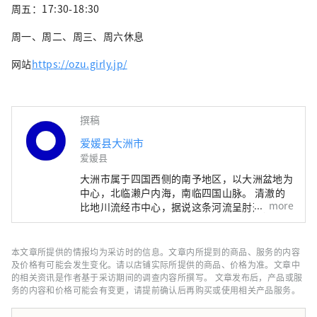
周五：17:30-18:30
周一、周二、周三、周六休息
网站
https://ozu.girly.jp/
撰稿
爱媛县大洲市
爱媛县
大洲市属于四国西侧的南予地区，以大洲盆地为
中心，北临濑户内海，南临四国山脉。 清澈的
more
比地川流经市中心，据说这条河流呈肘形，因此
而得名，它绕着城市循环，给自然、历史、文化
和社会带来了许多福祉。当地特产。 江户时
代，日治川河畔仍保留着大洲城周边繁荣城下町
本文章所提供的情报均为采访时的信息。文章内所提到的商品、服务的内容
的遗迹。
及价格有可能会发生变化。请以店铺实际所提供的商品、价格为准。文章中
的相关资讯是作者基于采访期间的调查内容所撰写。 文章发布后，产品或服
务的内容和价格可能会有变更，请提前确认后再购买或使用相关产品服务。