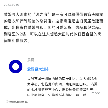
2023.10.07
爱媛县大洲市的“泷之庭”是一家可以租借带有箭头图案
的浴衣和袴等服装的杂货店。这家商店是由旧民居改建而
成，出售来自爱媛县和四国的可爱杂货、饰品和纪念品。
到店里的2楼，可以在让人想起大正时代的日西合璧的房
间里租借服装。
撰稿
爱媛县大洲市
大洲市属于四国西侧的南予地区，以大洲盆地
为中心，北临濑户内海，南临四国山脉。 清澈
的比地川流经市中心，据说这条河流呈肘形，
more
因此而得名，它绕着城市循环，给自然、历
史、文化和社会带来了许多福祉。当地特产。
本服务包含赞助广告。
江户时代，日治川河畔仍保留着大洲城周边繁