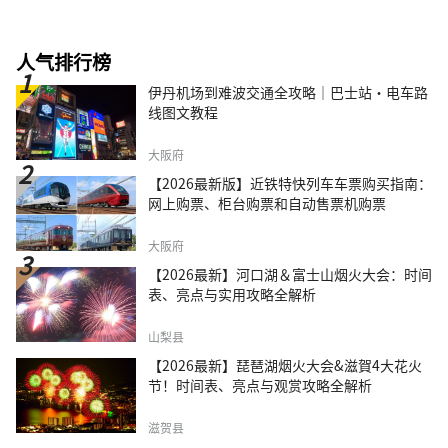
人气排行榜
伊丹机场到难波交通全攻略｜巴士站・电车路
线图文教程
大阪府
【2026最新版】近铁特快列车车票购买指南：
网上购票、柜台购票和自动售票机购票
大阪府
【2026最新】河口湖＆富士山烟火大会：时间
表、亮点与实用攻略全解析
山梨县
【2026最新】琵琶湖烟火大会&滋賀4大花火
节！时间表、亮点与观赏攻略全解析
滋贺县