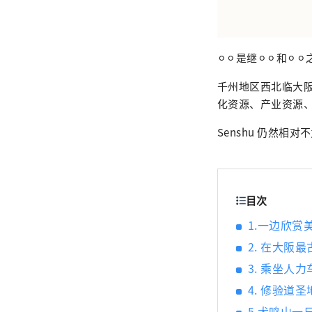
⚪︎⚪︎是继⚪︎⚪︎和⚪︎
千州地区西北临大
化资源、产业资源
Senshu 仍然相
目次
1.一边欣
2. 在大阪
3. 乘坐人
4. 修验道
5.犬鸣山