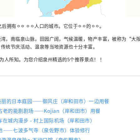
⚪︎之后拥有⚪︎⚪︎ ⚪︎⚪︎人口的城市。它位于⚪︎⚪︎的⚪︎⚪︎。
阪湾，南临泉山脉，田园广阔，气候温暖，物产丰富，被称为“大
、传统节庆活动、温泉等当地资源也十分丰富。
对不为人所知。为您介绍泉州精选的5个推荐景点！ ！
赏美丽的日本庭园——御风庄（岸和田市）一边用餐
最古老的能剧剧场——Kojian（岸和田市）用餐
力车在城内漫步 - 村上国际机场（岸和田市）
圣地——七波多气寺（泉佐野市）体验修行
一日游温泉体验～不动口馆（泉佐野市）