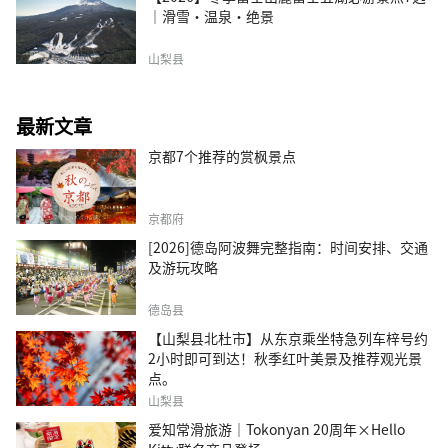
｜滑雪・温泉・绝景
山梨县
最新文章
京都7个推荐的赏枫景点
京都府
[2026]德岛阿波舞完整指南：时间安排、交通
及游玩攻略
德岛县
【山梨县北杜市】从东京乘坐特急列车梓号约
2小时即可到达！秋季红叶美景及推荐观光景
点。
山梨县
爱知常滑旅游｜Tokonyan 20周年×Hello