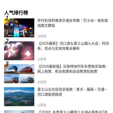
人气排行榜
伊丹机场到难波交通全攻略｜巴士站・电车路
线图文教程
大阪府
【2026最新】河口湖＆富士山烟火大会：时间
表、亮点与实用攻略全解析
山梨县
【2026最新版】近铁特快列车车票购买指南：
网上购票、柜台购票和自动售票机购票
大阪府
富士山五合目完全指南｜景点·服装·交通·
河口湖旅游路线
山梨县
【2026】冬季富士山麓富士五湖必游景点7选