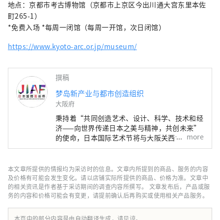
满光彩的美好未来。我们希望世博会能够成为
地点：京都市考古博物馆（京都市上京区今出川通大宫东里本佐
与世界各国在多元文化艺术、科学技术和经济
町265-1）
领域拓展合作共创的契机。
*免费入场 *每周一闭馆（每周一开馆，次日闭馆）
************************************** 梦
https://www.kyoto-arc.or.jp/museum/
岛新产业都市创造机构（株式会社）/秘书处：
健康都市设计研究所
https://yumeshimakikou.org/ 每日新闻大
撰稿
厦，大阪市北区梅田3-4-5，邮编：530-0001
梦岛新产业与都市创造组织
邮箱：info@yumeshimakikou.com 电话：
大阪府
06-6136-8803
***************************************
秉持着“共同创造艺术、设计、科学、技术和经
济——向世界传递日本之美与精神，共创未来”
more
的使命，日本国际艺术节将与大阪关西世博会同
期举办，为期六个月。届时，将有来自158个国
家和地区以及7个国际组织的代表参与，通过世
博会场馆、京都、大阪、关西以及日本各地的网
本文章所提供的情报均为采访时的信息。文章内所提到的商品、服务的内容
络平台，共同构建文化艺术、经济社会之间的良
及价格有可能会发生变化。请以店铺实际所提供的商品、价格为准。文章中
性循环，并致力于创造一个充满光彩的美好未
的相关资讯是作者基于采访期间的调查内容所撰写。 文章发布后，产品或服
务的内容和价格可能会有变更，请提前确认后再购买或使用相关产品服务。
来。我们希望世博会能够成为与世界各国在多元
文化艺术、科学技术和经济领域拓展合作共创的
契机。
本页中的部分内容是由自动翻译生成，请见谅。