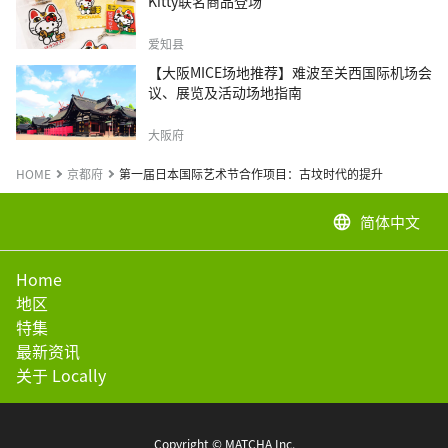
Kitty联名商品登场
爱知县
【大阪MICE场地推荐】难波至关西国际机场会
议、展览及活动场地指南
大阪府
HOME
京都府
第一届日本国际艺术节合作项目：古坟时代的提升
简体中文
language
Home
地区
特集
最新资讯
关于 Locally
Copyright © MATCHA Inc.