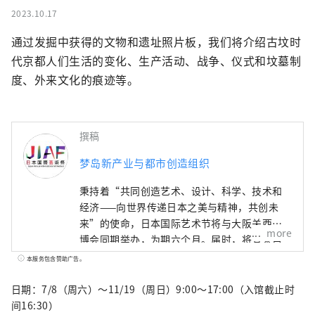
2023.10.17
通过发掘中获得的文物和遗址照片板，我们将介绍古坟时
代京都人们生活的变化、生产活动、战争、仪式和坟墓制
度、外来文化的痕迹等。
撰稿
梦岛新产业与都市创造组织
秉持着“共同创造艺术、设计、科学、技术和
经济——向世界传递日本之美与精神，共创未
来”的使命，日本国际艺术节将与大阪关西世
more
博会同期举办，为期六个月。届时，将有来自
158个国家和地区以及7个国际组织的代表参
本服务包含赞助广告。
与，通过世博会场馆、京都、大阪、关西以及
日本各地的网络平台，共同构建文化艺术、经
日期：7/8（周六）～11/19（周日）9:00～17:00（入馆截止时
济社会之间的良性循环，并致力于创造一个充
间16:30）