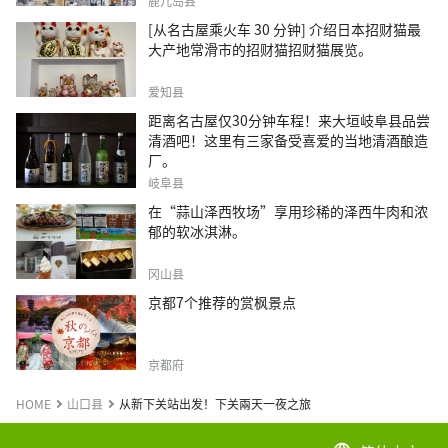
鹿儿岛县
[从名古屋乘火车 30 分钟] 介绍日本招财猫最
大产地常滑市的招财猫招财猫展览。
爱知县
距离名古屋仅30分钟车程！来大垣岐阜县品尝
清酒吧！这里有三家备受喜爱的当地清酒酿造
厂。
岐阜县
在“蒜山泽西牧场”享用珍稀的泽西牛肉和浓
郁的软冰淇淋。
冈山县
京都7个推荐的赏枫景点
京都府
HOME
山口县
从新下关站出发！下关兩天一夜之旅