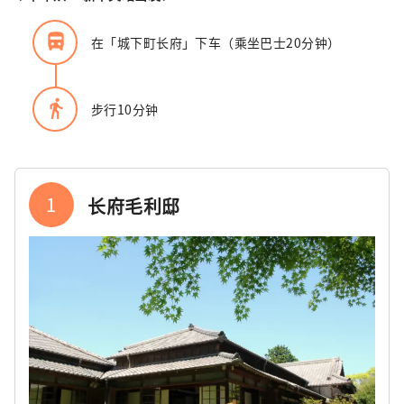
directions_bus_filled
在「城下町长府」下车（乘坐巴士20分钟）
directions_walk
步行10分钟
1
长府毛利邸