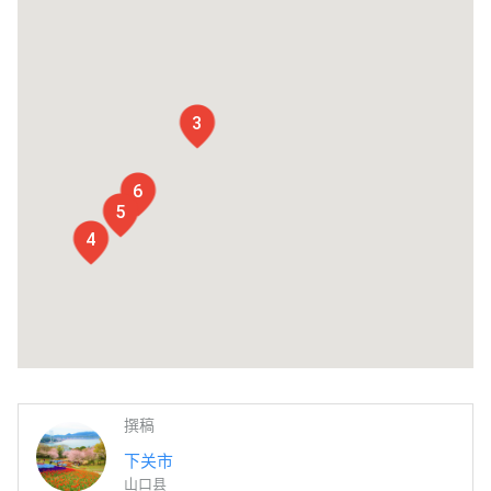
3
6
5
4
撰稿
下关市
山口县