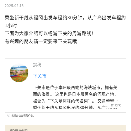
2025.02.18
乘坐新干线从福冈出发车程约30分钟，从广岛出发车程约
1小时

下面为大家介绍可以畅游下关的周游路线！

有兴趣的朋友请一定要来下关玩哦
撰稿
下关市
下关市是位于本州最西端的海峡城市，拥有美
丽的海景。 这里也是日本最著名的河豚产地，
被誉为“下关是河豚的代名词”。 交通便利，
more
乘坐新干线从福冈出发约30分钟，从广岛出发
约1小时🚅！ 不仅有美丽的风景，还有美食🍣、
本服务包含赞助广告。
历史古迹🗾、还有温泉♨！ 我向所有想要在日
本旅行时获得多种体验的人推荐下关之旅。