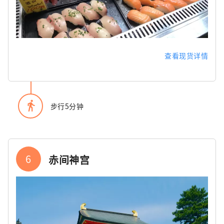
查看现货详情
directions_walk
步行5分钟
6
赤间神宫