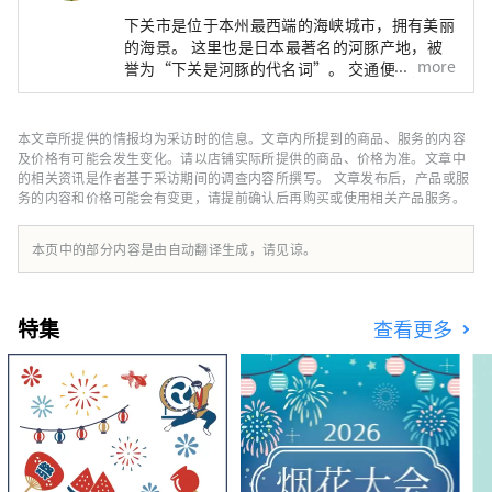
下关市是位于本州最西端的海峡城市，拥有美丽
的海景。 这里也是日本最著名的河豚产地，被
more
誉为“下关是河豚的代名词”。 交通便利，乘
坐新干线从福冈出发约30分钟，从广岛出发约1
小时🚅！ 不仅有美丽的风景，还有美食🍣、历
史古迹🗾、还有温泉♨！ 我向所有想要在日本
本文章所提供的情报均为采访时的信息。文章内所提到的商品、服务的内容
旅行时获得多种体验的人推荐下关之旅。
及价格有可能会发生变化。请以店铺实际所提供的商品、价格为准。文章中
的相关资讯是作者基于采访期间的调查内容所撰写。 文章发布后，产品或服
务的内容和价格可能会有变更，请提前确认后再购买或使用相关产品服务。
本页中的部分内容是由自动翻译生成，请见谅。
特集
查看更多