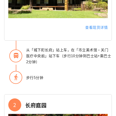
查看现货详情
从「城下町长府」站上车，在「市立美术馆・关门
directions_bus_filled
医疗中央前」站下车（步行10分钟到巴士站+乘巴士
2分钟）
directions_walk
步行5分钟
2
长府庭园