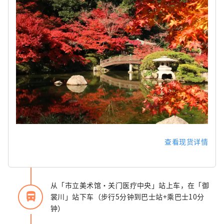
查看现货详情
从「市立美术馆・关门医疗中央」站上车，在「御
directions_bus_filled
裳川」站下车（步行5分钟到巴士站+乘巴士10分
钟）