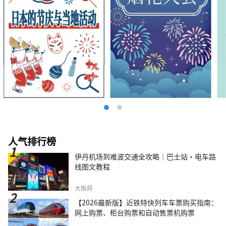
人气排行榜
伊丹机场到难波交通全攻略｜巴士站・电车路
线图文教程
大阪府
【2026最新版】近铁特快列车车票购买指南：
网上购票、柜台购票和自动售票机购票