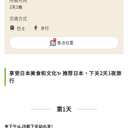
所需时间
2天1晚
交通方式
｜
directions_walk
directions_bus_filled
步行
巴士
景点位置
享受日本美食和文化✨ 推荐日本・下关2天1夜旅
行
第1天
🌟
下午从JR新下关站出发！