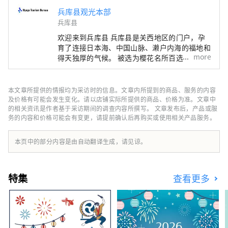
兵库县观光本部
兵库县
欢迎来到兵库县 兵库县是关西地区的门户，孕
育了连接日本海、中国山脉、濑户内海的福地和
more
得天独厚的气候。 被选为樱花名所百选之一的
世界遗产姬路城、六甲山的全景夜景等，有许多
令人惊叹的美景。 世界闻名的神户品牌“神户
牛”是但马牛的代名词，是日本顶级牛肉之一，
本文章所提供的情报均为采访时的信息。文章内所提到的商品、服务的内容
而清酒米“兵库山田锦”则是让您舌头惊喜的宝
及价格有可能会发生变化。请以店铺实际所提供的商品、价格为准。文章中
石。 有马温泉是著名的温泉，城崎温泉曾出现
的相关资讯是作者基于采访期间的调查内容所撰写。 文章发布后，产品或服
务的内容和价格可能会有变更，请提前确认后再购买或使用相关产品服务。
在许多文学作品中。在大自然的包围下，您可以
放松身心。 淡路岛鸣门漩涡的雷鸣声、夏季各
地举办的烟火大会的动感声音等，您可以听到令
本页中的部分内容是由自动翻译生成，请见谅。
人难忘的声音。 在县内的药草园和植物园中，
四季皆有的药草和花草的温和宜人的香气可以治
愈您的身心。 享受刺激视觉、味觉、触觉、听
特集
查看更多
觉、嗅觉五种感官的兵库新旅程。