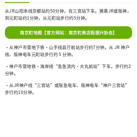
从JR山阳本线京都站约50分钟，在三宫站下车。换乘JR或阪神，
到元町站约1分钟，从元町站步行约5分钟。
南京町地图【官方网站：南京町商店街振兴协会】
・从神户市营地下铁·山手线县厅前站步行约7分钟。从 JR 神户
线、阪神电车元町站步行约 5 分钟。
・神户市营地铁·海岸线“急急流内·大丸前站”下车，步行约2
分钟。
・从JR神户线“三宫站”或阪急电车、阪神电车“神户三宫站”
步行约10分钟。