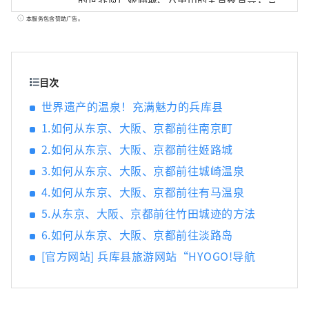
许多令人惊叹的美景。 世界闻名的神户品牌
本服务包含赞助广告。
“神户牛”是但马牛的代名词，是日本顶级牛
肉之一，而清酒米“兵库山田锦”则是让您舌
头惊喜的宝石。 有马温泉是著名的温泉，城崎
温泉曾出现在许多文学作品中。在大自然的包
目次
围下，您可以放松身心。 淡路岛鸣门漩涡的雷
世界遗产的温泉！充满魅力的兵库县
鸣声、夏季各地举办的烟火大会的动感声音
1.如何从东京、大阪、京都前往南京町
等，您可以听到令人难忘的声音。 在县内的药
草园和植物园中，四季皆有的药草和花草的温
2.如何从东京、大阪、京都前往姬路城
和宜人的香气可以治愈您的身心。 享受刺激视
3.如何从东京、大阪、京都前往城崎温泉
觉、味觉、触觉、听觉、嗅觉五种感官的兵库
新旅程。
4.如何从东京、大阪、京都前往有马温泉
5.从东京、大阪、京都前往竹田城迹的方法
6.如何从东京、大阪、京都前往淡路岛
[官方网站] 兵库县旅游网站“HYOGO!导航