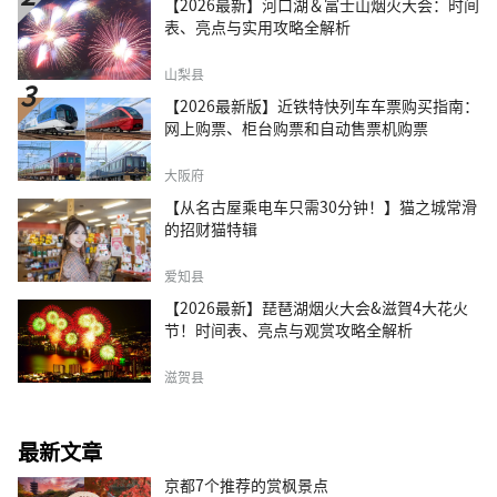
【2026最新】河口湖＆富士山烟火大会：时间
表、亮点与实用攻略全解析
山梨县
【2026最新版】近铁特快列车车票购买指南：
网上购票、柜台购票和自动售票机购票
大阪府
【从名古屋乘电车只需30分钟！】猫之城常滑
的招财猫特辑
爱知县
【2026最新】琵琶湖烟火大会&滋賀4大花火
节！时间表、亮点与观赏攻略全解析
滋贺县
最新文章
京都7个推荐的赏枫景点