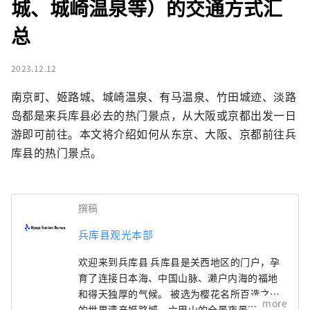
城、城崎温泉等）的交通方式汇
总
2023.12.12
南京町、姬路城、城崎温泉、有马温泉、竹田城迹、淡路
岛都是来兵库县必去的热门景点，从大阪或京都出发一日
游即可前往。本文将介绍如何从东京、大阪、京都前往兵
库县的热门景点。
撰稿
兵库县观光本部
欢迎来到兵库县 兵库县是关西地区的门户，孕
育了连接日本海、中国山脉、濑户内海的福地
和得天独厚的气候。 被选为樱花名所百选之一
more
的世界遗产姬路城、六甲山的全景夜景等，有