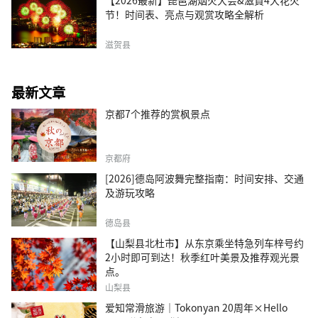
【2026最新】琵琶湖烟火大会&滋賀4大花火
节！时间表、亮点与观赏攻略全解析
滋贺县
最新文章
京都7个推荐的赏枫景点
京都府
[2026]德岛阿波舞完整指南：时间安排、交通
及游玩攻略
德岛县
【山梨县北杜市】从东京乘坐特急列车梓号约
2小时即可到达！秋季红叶美景及推荐观光景
点。
山梨县
爱知常滑旅游｜Tokonyan 20周年×Hello