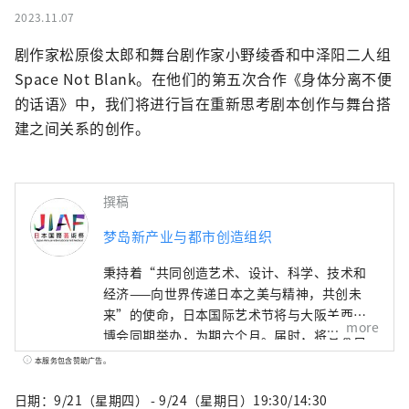
2023.11.07
剧作家松原俊太郎和舞台剧作家小野绫香和中泽阳二人组 
Space Not Blank。在他们的第五次合作《身体分离不便
的话语》中，我们将进行旨在重新思考剧本创作与舞台搭
建之间关系的创作。
撰稿
梦岛新产业与都市创造组织
秉持着“共同创造艺术、设计、科学、技术和
经济——向世界传递日本之美与精神，共创未
来”的使命，日本国际艺术节将与大阪关西世
more
博会同期举办，为期六个月。届时，将有来自
158个国家和地区以及7个国际组织的代表参
本服务包含赞助广告。
与，通过世博会场馆、京都、大阪、关西以及
日本各地的网络平台，共同构建文化艺术、经
日期：9/21（星期四） - 9/24（星期日）19:30/14:30