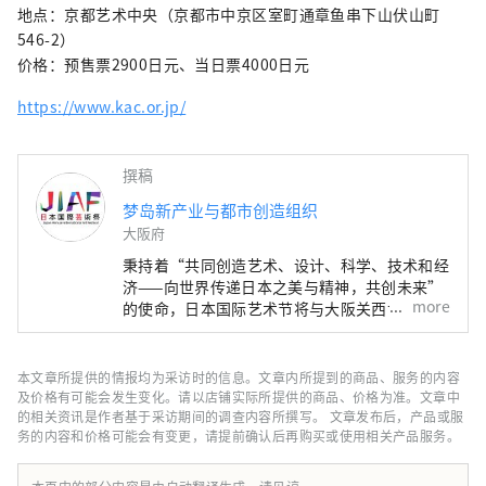
济社会之间的良性循环，并致力于创造一个充
地点：京都艺术中央（京都市中京区室町通章鱼串下山伏山町
满光彩的美好未来。我们希望世博会能够成为
546-2）
与世界各国在多元文化艺术、科学技术和经济
价格：预售票2900日元、当日票4000日元
领域拓展合作共创的契机。
https://www.kac.or.jp/
************************************** 梦
岛新产业都市创造机构（株式会社）/秘书处：
健康都市设计研究所
撰稿
https://yumeshimakikou.org/ 每日新闻大
梦岛新产业与都市创造组织
厦，大阪市北区梅田3-4-5，邮编：530-0001
大阪府
邮箱：info@yumeshimakikou.com 电话：
06-6136-8803
秉持着“共同创造艺术、设计、科学、技术和经
***************************************
济——向世界传递日本之美与精神，共创未来”
more
的使命，日本国际艺术节将与大阪关西世博会同
期举办，为期六个月。届时，将有来自158个国
家和地区以及7个国际组织的代表参与，通过世
博会场馆、京都、大阪、关西以及日本各地的网
本文章所提供的情报均为采访时的信息。文章内所提到的商品、服务的内容
络平台，共同构建文化艺术、经济社会之间的良
及价格有可能会发生变化。请以店铺实际所提供的商品、价格为准。文章中
性循环，并致力于创造一个充满光彩的美好未
的相关资讯是作者基于采访期间的调查内容所撰写。 文章发布后，产品或服
务的内容和价格可能会有变更，请提前确认后再购买或使用相关产品服务。
来。我们希望世博会能够成为与世界各国在多元
文化艺术、科学技术和经济领域拓展合作共创的
契机。