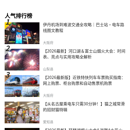
人气排行榜
伊丹机场到难波交通全攻略｜巴士站・电车路
线图文教程
大阪府
【2026最新】河口湖＆富士山烟火大会：时间
表、亮点与实用攻略全解析
山梨县
【2026最新版】近铁特快列车车票购买指南：
网上购票、柜台购票和自动售票机购票
大阪府
【从名古屋乘电车只需30分钟！】猫之城常滑
的招财猫特辑
爱知县