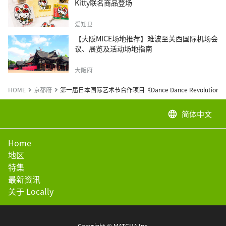
Kitty联名商品登场
爱知县
【大阪MICE场地推荐】难波至关西国际机场会
议、展览及活动场地指南
大阪府
HOME
京都府
第一届日本国际艺术节合作项目《Dance Dance Revolutions
简体中文
language
Home
地区
特集
最新资讯
关于 Locally
Copyright © MATCHA Inc.