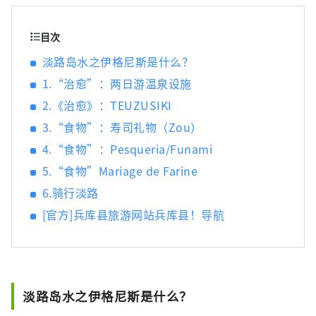
肉之一，而清酒米“兵库山田锦”则是让您舌
头惊喜的宝石。 有马温泉是著名的温泉，城崎
温泉曾出现在许多文学作品中。在大自然的包
目次
围下，您可以放松身心。 淡路岛鸣门漩涡的雷
淡路岛水之伊格尼斯是什么？
鸣声、夏季各地举办的烟火大会的动感声音
1.“治愈”：两日游温泉设施
等，您可以听到令人难忘的声音。 在县内的药
草园和植物园中，四季皆有的药草和花草的温
2.《治愈》：TEUZUSIKI
和宜人的香气可以治愈您的身心。 享受刺激视
3.“食物”：寿司礼物（Zou）
觉、味觉、触觉、听觉、嗅觉五种感官的兵库
新旅程。
4.“食物”：Pesqueria/Funami
5.“食物”Mariage de Farine
6.骑行淡路
[官方]兵库县旅游网站兵库县！导航
淡路岛水之伊格尼斯是什么？