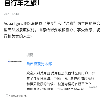
自行车之旅！
2023.12.18
Aqua Ignis淡路岛是以“美食”和“治愈”为主题的复合
型天然温泉度假村。推荐给想要放松身心、享受温泉、骑
行和美食的人士。
撰稿
兵库县观光本部
欢迎来到兵库县 兵库县是关西地区的门户，孕
育了连接日本海、中国山脉、濑户内海的福地
和得天独厚的气候。 被选为樱花名所百选之一
more
的世界遗产姬路城、六甲山的全景夜景等，有
许多令人惊叹的美景。 世界闻名的神户品牌
本服务包含赞助广告。
“神户牛”是但马牛的代名词，是日本顶级牛