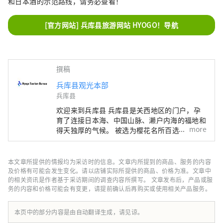
和日本酒的示范路线，请务必查看！
[官方网站] 兵库县旅游网站 HYOGO！导航
撰稿
兵库县观光本部
兵库县
欢迎来到兵库县 兵库县是关西地区的门户，孕
育了连接日本海、中国山脉、濑户内海的福地和
more
得天独厚的气候。 被选为樱花名所百选之一的
世界遗产姬路城、六甲山的全景夜景等，有许多
令人惊叹的美景。 世界闻名的神户品牌“神户
牛”是但马牛的代名词，是日本顶级牛肉之一，
本文章所提供的情报均为采访时的信息。文章内所提到的商品、服务的内容
而清酒米“兵库山田锦”则是让您舌头惊喜的宝
及价格有可能会发生变化。请以店铺实际所提供的商品、价格为准。文章中
石。 有马温泉是著名的温泉，城崎温泉曾出现
的相关资讯是作者基于采访期间的调查内容所撰写。 文章发布后，产品或服
务的内容和价格可能会有变更，请提前确认后再购买或使用相关产品服务。
在许多文学作品中。在大自然的包围下，您可以
放松身心。 淡路岛鸣门漩涡的雷鸣声、夏季各
地举办的烟火大会的动感声音等，您可以听到令
本页中的部分内容是由自动翻译生成，请见谅。
人难忘的声音。 在县内的药草园和植物园中，