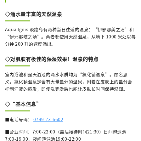
◇涌水量丰富的天然温泉
Aqua Ignis 淡路岛有两种当日往返的温泉：“伊邪那美之汤”和
“伊邪那岐之汤”。两者都使用天然温泉，从地下 1000 米处以每
分钟 200 升的速度涌出。
◇对肌肤有极佳的保湿效果！温泉的特点
室内浴池和露天浴池的涌水水质均为“氯化钠温泉”。顾名思
义，氯化钠温泉是含有大量盐分的温泉，附着在皮肤上的盐分会
抑制汗液的蒸发，即使洗完澡后也能让皮肤长时间保持湿润。
◇“基本信息”
■电话号码：
0799-73-6602
■营业时间：7:00-22:00（最后接待时间21:30）日间游泳池
7:00-19:00、夜间游泳池19:00-22:00