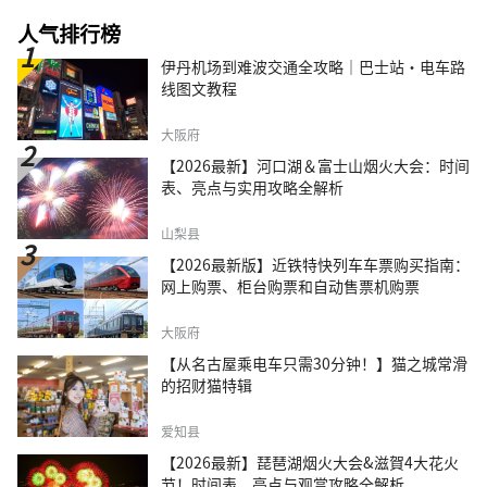
人气排行榜
伊丹机场到难波交通全攻略｜巴士站・电车路
线图文教程
大阪府
【2026最新】河口湖＆富士山烟火大会：时间
表、亮点与实用攻略全解析
山梨县
【2026最新版】近铁特快列车车票购买指南：
网上购票、柜台购票和自动售票机购票
大阪府
【从名古屋乘电车只需30分钟！】猫之城常滑
的招财猫特辑
爱知县
【2026最新】琵琶湖烟火大会&滋賀4大花火
节！时间表、亮点与观赏攻略全解析