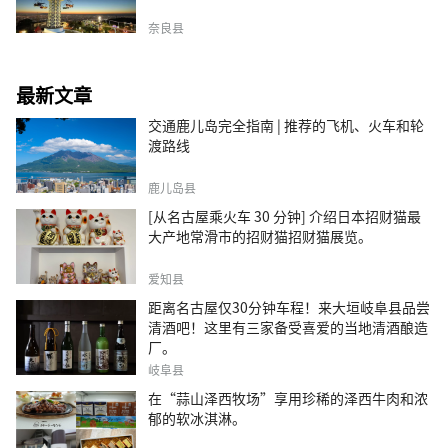
奈良县
最新文章
交通鹿儿岛完全指南 | 推荐的飞机、火车和轮
渡路线
鹿儿岛县
[从名古屋乘火车 30 分钟] 介绍日本招财猫最
大产地常滑市的招财猫招财猫展览。
爱知县
距离名古屋仅30分钟车程！来大垣岐阜县品尝
清酒吧！这里有三家备受喜爱的当地清酒酿造
厂。
岐阜县
在“蒜山泽西牧场”享用珍稀的泽西牛肉和浓
郁的软冰淇淋。