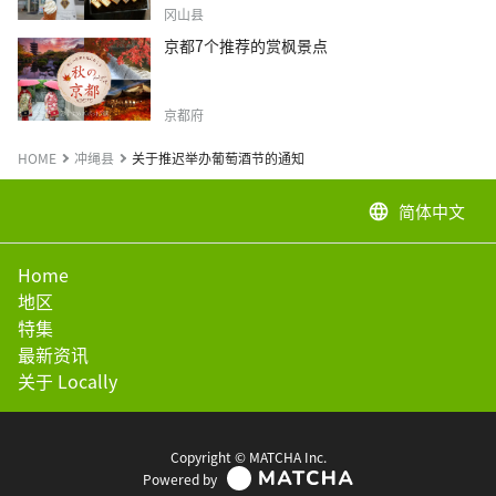
冈山县
京都7个推荐的赏枫景点
京都府
HOME
冲绳县
关于推迟举办葡萄酒节的通知
简体中文
language
Home
地区
特集
最新资讯
关于 Locally
Copyright © MATCHA Inc.
Powered by