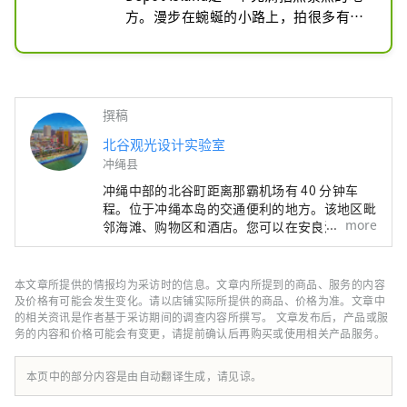
方。漫步在蜿蜒的小路上，拍很多有趣
的照片。
撰稿
北谷观光设计实验室
冲绳县
冲绳中部的北谷町距离那霸机场有 40 分钟车
程。位于冲绳本岛的交通便利的地方。该地区毗
more
邻海滩、购物区和酒店。您可以在安良波海滩和
宫城海岸享受海上运动。 Depot Island 地区到
处都是色彩缤纷的建筑和适合拍照的景点，因此
您在逗留期间不会感到无聊。另外，海边长廊木
本文章所提供的情报均为采访时的信息。文章内所提到的商品、服务的内容
板路上设有可以免费休息的桌椅，可以无障碍地
及价格有可能会发生变化。请以店铺实际所提供的商品、价格为准。文章中
看日落，可以慢慢欣赏日落。这里不仅可以品尝
的相关资讯是作者基于采访期间的调查内容所撰写。 文章发布后，产品或服
务的内容和价格可能会有变更，请提前确认后再购买或使用相关产品服务。
到冲绳美食，还可以品尝到美国、意大利、墨西
哥、法国、日本料理。
本页中的部分内容是由自动翻译生成，请见谅。