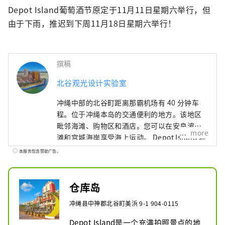
Depot Island葡萄酒节原定于11月11日星期六举行，但
由于下雨，推迟到下周11月18日星期六举行！
撰稿
北谷观光设计实验室
冲绳中部的北谷町距离那霸机场有 40 分钟车
程。位于冲绳本岛的交通便利的地方。该地区
毗邻海滩、购物区和酒店。您可以在安良波海
more
滩和宫城海岸享受海上运动。 Depot Island 地
区到处都是色彩缤纷的建筑和适合拍照的景
本服务包含赞助广告。
点，因此您在逗留期间不会感到无聊。另外，
海边长廊木板路上设有可以免费休息的桌椅，
可以无障碍地看日落，可以慢慢欣赏日落。这
仓库岛
里不仅可以品尝到冲绳美食，还可以品尝到美
冲绳县中神郡北谷町美浜 9-1 904-0115
国、意大利、墨西哥、法国、日本料理。
Depot Island是一个充满拍照景点的地