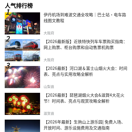
人气排行榜
伊丹机场到难波交通全攻略｜巴士站・电车路
线图文教程
大阪府
【2026最新版】近铁特快列车车票购买指南：
网上购票、柜台购票和自动售票机购票
大阪府
【2026最新】河口湖＆富士山烟火大会：时间
表、亮点与实用攻略全解析
山梨县
【2026最新】琵琶湖烟火大会&滋賀4大花火
节！时间表、亮点与观赏攻略全解析
滋贺县
【2026年最新】生驹山上游乐园| 免费入场、
开放时间、游乐设施费用及交通指南