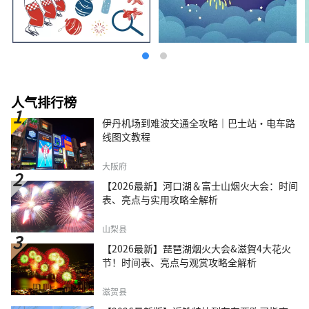
人气排行榜
伊丹机场到难波交通全攻略｜巴士站・电车路
线图文教程
大阪府
【2026最新】河口湖＆富士山烟火大会：时间
表、亮点与实用攻略全解析
山梨县
【2026最新】琵琶湖烟火大会&滋賀4大花火
节！时间表、亮点与观赏攻略全解析
滋贺县