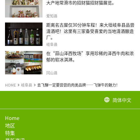
大产地常滑市的招财猫招财猫展览。
爱知县
距离名古屋仅30分钟车程！来大垣岐阜县品尝
清酒吧！这里有三家备受喜爱的当地清酒酿造
厂。
岐阜县
在“蒜山泽西牧场”享用珍稀的泽西牛肉和浓
郁的软冰淇淋。
冈山县
HOME
岐阜县
去飞騨一定要尝尝的肉类品牌——飞弹牛的魅力！
简体中文
language
Home
地区
特集