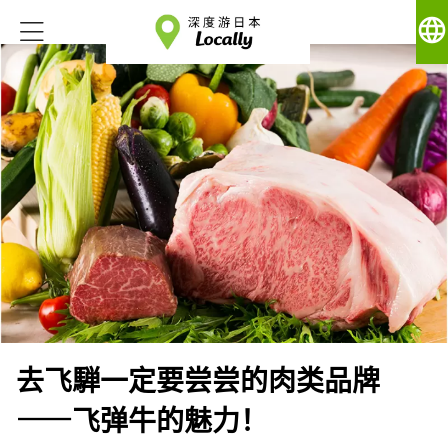
language
去飞騨一定要尝尝的肉类品牌
——飞弹牛的魅力！