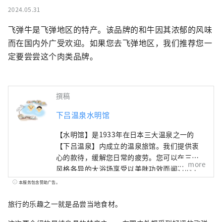
2024.05.31
飞弹牛是飞弹地区的特产。该品牌的和牛因其浓郁的风味
而在国内外广受欢迎。如果您去飞弹地区，我们推荐您一
定要尝尝这个肉类品牌。
撰稿
下吕温泉水明馆
【水明馆】是1933年在日本三大温泉之一的
【下吕温泉】内成立的温泉旅馆。我们提供衷
心的款待，缓解您日常的疲劳。您可以在三个
more
风格各异的大浴场享受以美肤功效而闻名的下
吕温泉。请尽情享受俯瞰下吕温泉街和飞驒山
本服务包含赞助广告。
脉的展望大浴场、散发着丝柏香气的桑拿大浴
场、带有室内浴池的露天浴池，让您仿佛在泡
旅行的乐趣之一就是品尝当地食材。
温泉一样。作为重视日本文化的博物馆，我们