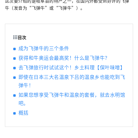
这次要介绍的是岐阜县的特产之一，在国内外都受到好评的飞弹
还展示了日本庭园、正宗的能舞台、茶室等著
牛（发音为“飞弹牛”或“飞弹牛”）。
名艺术家的艺术作品。 我们还设有游泳池、健
身房、美容院和酒吧。 晚餐有日式怀石料理、
法式、中式三种选择。 还有可以品尝飞騨名产
“飞驒牛”的套餐。 除了入住可以感受到日本
目次
传统的日式客房外，我们还提供带床的客房。
来自其他国家的客人也可以感到安全和放松。
成为飞弹牛的三个条件
请您在老字号日式旅馆【水明馆】的热情款待
获得和牛奥运会最高奖！什么是飞弹牛？
中度过一段幸福的时光。
去飞弹旅行时试试这个！乡土料理【保叶味噌】
即使在日本三大名温泉下吕的温泉乡也能吃到飞
弹牛！
如果您想享受飞弹牛和温泉的套餐，就去水明馆
吧。
概括