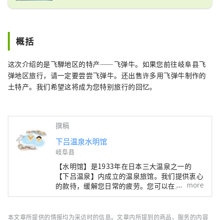
概括
这次介绍的是飞騨地区的特产——飞弹牛。如果您前往岐阜县飞
弹地区旅行，请一定要尝尝飞弹牛。还出售许多用飞弹牛制作的
土特产。我们希望这将成为您特别旅行的回忆。
撰稿
下吕温泉水明馆
岐阜县
【水明馆】是1933年在日本三大温泉之一的
【下吕温泉】内成立的温泉旅馆。我们提供衷心
more
的款待，缓解您日常的疲劳。您可以在三个风格
各异的大浴场享受以美肤功效而闻名的下吕温
泉。请尽情享受俯瞰下吕温泉街和飞驒山脉的展
望大浴场、散发着丝柏香气的桑拿大浴场、带有
本文章所提供的情报均为采访时的信息。文章内所提到的商品、服务的内容