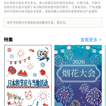
室内浴池的露天浴池，让您仿佛在泡温泉一样。
及价格有可能会发生变化。请以店铺实际所提供的商品、价格为准。文章中
作为重视日本文化的博物馆，我们还展示了日本
的相关资讯是作者基于采访期间的调查内容所撰写。 文章发布后，产品或服
务的内容和价格可能会有变更，请提前确认后再购买或使用相关产品服务。
庭园、正宗的能舞台、茶室等著名艺术家的艺术
作品。 我们还设有游泳池、健身房、美容院和
酒吧。 晚餐有日式怀石料理、法式、中式三种
本页中的部分内容是由自动翻译生成，请见谅。
选择。 还有可以品尝飞騨名产“飞驒牛”的套
餐。 除了入住可以感受到日本传统的日式客房
外，我们还提供带床的客房。 来自其他国家的
特集
查看更多
客人也可以感到安全和放松。 请您在老字号日
式旅馆【水明馆】的热情款待中度过一段幸福的
时光。