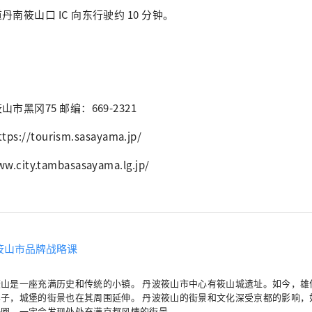
南筱山口 IC 向东行驶约 10 分钟。
黑冈75 邮编：669-2321
//tourism.sasayama.jp/
.city.tambasasayama.lg.jp/
筱山市品牌战略课
筱山是一座充满历史和传统的小镇。 丹波筱山市中心有筱山城遗址。如今，雄
样子，城堡的街景也在其周围延伸。 丹波筱山的街景和文化深受京都的影响，
一圈，一定会发现处处充满京都风情的街景。