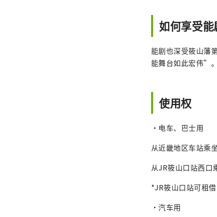
如何享受能
能剧也深受筱山藩
能舞台如此宏伟”
使用权
・电车、巴士用
从近畿地区车站乘坐
从JR筱山口站西口
*JR筱山口站可租
・汽车用