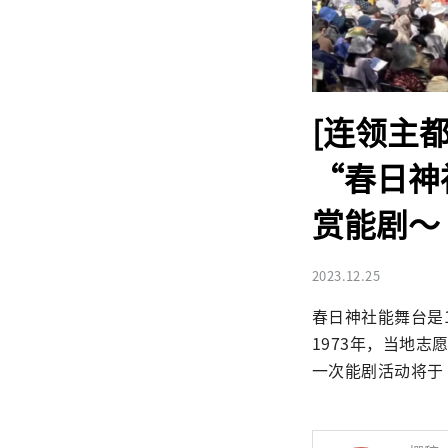
[连领主
“春日神
赏能剧～
2023.12.25
春日神社能舞台是1
1973年，当地
一次能剧活动将于 