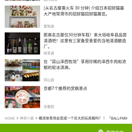
[从名古屋乘火车 30 分钟] 介绍日本招财猫最
大产地常滑市的招财猫招财猫展览。
爱知县
距离名古屋仅30分钟车程！来大垣岐阜县品尝
清酒吧！这里有三家备受喜爱的当地清酒酿造
厂。
岐阜县
在“蒜山泽西牧场”享用珍稀的泽西牛肉和浓
郁的软冰淇淋。
冈山县
京都7个推荐的赏枫景点
京都府
HOME
神奈川县
横滨体育场会变成一个巨大的玩具箱吗？ ！ 「BALLPARK FA