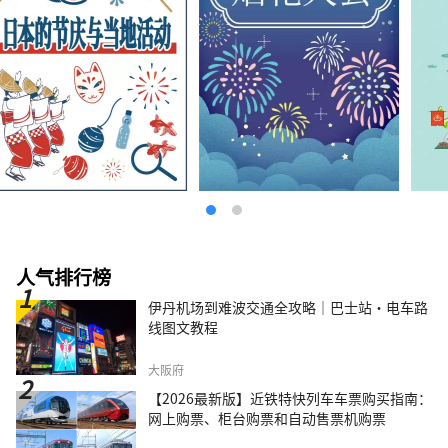
人气排行榜
伊丹机场到难波交通全攻略｜巴士站・电车路
线图文教程
大阪府
【2026最新版】近铁特快列车车票购买指南：
网上购票、柜台购票和自动售票机购票