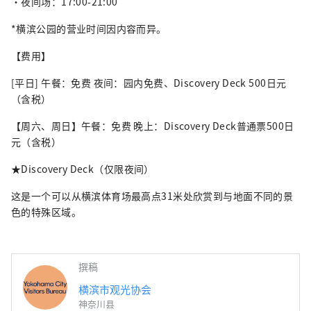
・夜间场：17:00-21:00
*横滨公园的营业时间因内容而异。
【费用】
[平日] 午餐：免费 夜间：园内免费、Discovery Deck 500日元
（含税）
【周六、周日】午餐：免费 晚上：Discovery Deck普通票500日
元（含税）
★Discovery Deck（仅限夜间）
这是一个可以从横滨体育场最高点31米处欣赏到与地面不同的景
色的特殊区域。
撰稿
横滨市观光协会
神奈川县