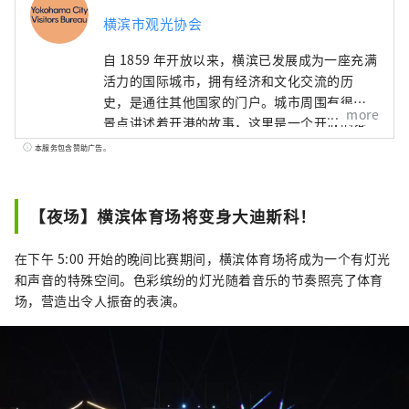
横滨市观光协会
自 1859 年开放以来，横滨已发展成为一座充满
活力的国际城市，拥有经济和文化交流的历
史，是通往其他国家的门户。城市周围有很多
more
景点讲述着开港的故事，这里是一个开放的港
口城镇，至今仍有许多外国客船来来往往。它
本服务包含赞助广告。
也是一个以港未来21地区为中心不断变化和发
展的城市，该地区正在为全球企业提供最先进
的体验设施和研发基地。欢迎来到这座令人兴
【夜场】横滨体育场将变身大迪斯科！
奋的城市，它融合了精致的城市滨水区和田园
诗般的绿色郊区的魅力！
在下午 5:00 开始的晚间比赛期间，横滨体育场将成为一个有灯光
和声音的特殊空间。色彩缤纷的灯光随着音乐的节奏照亮了体育
场，营造出令人振奋的表演。