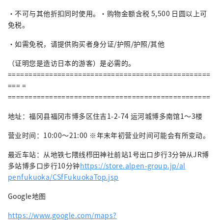
・不可与其他折扣同时使用。・购物金额含税 5,500 日圆以上可
免税。
・如需免税，请提供购买者身分证/护照/护照/其他
（证明您是造访日本的游客）是必需的。
=================================================
=== =
=================================================
地址：福冈县福冈市博多区住吉1-2-74 运河城博多南馆1～3楼
营业时间：10:00～21:00 ※年末年初营​​业时间可能会有所变动。
最近车站：从地铁七隈线栉田神社前站1号出口步行3分钟从JR博
多站博多口步行10分钟
https://store.alpen-group.jp/al​​
penfukuoka/CSfFukuokaTop.jsp
Google地图
https://www.google.com/maps?