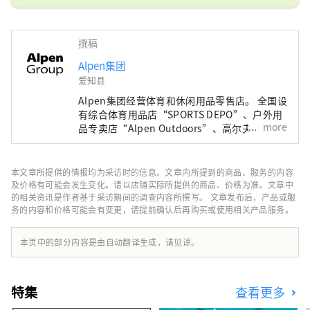
撰稿
Alpen集团
爱知县
Alpen集团经营体育和休闲用品零售店。 全国设
有综合体育用品店“SPORTS DEPO”、户外用
more
品专卖店“Alpen Outdoors”、高尔夫专卖店
“GOLF5”，销售知名运动品牌的体育用品。
作为高度时尚的服装和鞋子。我们提供广泛的产
品和服务选择，以满足所有运动爱好者的需求。
本文章所提供的情报均为采访时的信息。文章内所提到的商品、服务的内容
及价格有可能会发生变化。请以店铺实际所提供的商品、价格为准。文章中
的相关资讯是作者基于采访期间的调查内容所撰写。 文章发布后，产品或服
务的内容和价格可能会有变更，请提前确认后再购买或使用相关产品服务。
本页中的部分内容是由自动翻译生成，请见谅。
特集
查看更多