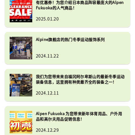
有优惠券！为您介绍日本商品阵容最庞大的Alpen
我们提供各种运动类别的产品，包括超
Fukuoka的人气商品！
过 280 个户外品牌和超过 88 个高尔夫
品牌。我们还提供各种流行的日本品
2025.01.20
牌，如 Asics、Mizuno、Yonex、
Snow Peaks、Soto、Majesty 和 
Honma。
Alpine旗舰店的热门冬季运动服饰系列
2024.11.22
我们为您带来来自福冈阿尔卑斯山的最新冬季运动
装备信息，这里拥有种类最齐全的装备之一！
2024.12.11
Alpen Fukuoka 为您带来新年体育用品、户外用
品和高尔夫用品促销信息！
2024.12.29