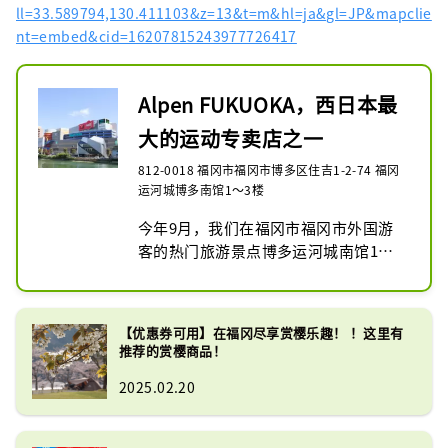
ll=33.589794,130.411103&z=13&t=m&hl=ja&gl=JP&mapclie
nt=embed&cid=16207815243977726417
Alpen FUKUOKA，西日本最
大的运动专卖店之一
812-0018 福冈市福冈市博多区住吉1-2-74 福冈
运河城博多南馆1～3楼
今年9月，我们在福冈市福冈市外国游
客的热门旅游景点博多运河城南馆1至3
楼开设了大型体育专卖店Alpen 
FUKUOKA。

一楼是高尔夫专卖店Golf 5旗舰店，二
【优惠券可用】在福冈尽享赏樱乐趣！ ！这里有
楼和三楼部分是Sports Depot旗舰店，
推荐的赏樱商品！
是一般运动专卖店，三楼是大型户外专
2025.02.20
卖店， Alpen Outdoors旗舰店。我们
拥有九州地区最大的销售楼层之一，拥
有三种类型的商店。
