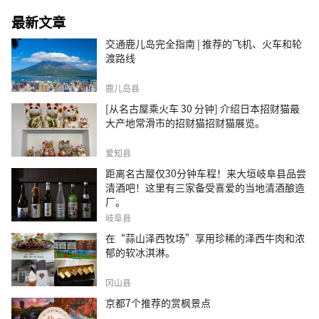
最新文章
交通鹿儿岛完全指南 | 推荐的飞机、火车和轮
渡路线
鹿儿岛县
[从名古屋乘火车 30 分钟] 介绍日本招财猫最
大产地常滑市的招财猫招财猫展览。
爱知县
距离名古屋仅30分钟车程！来大垣岐阜县品尝
清酒吧！这里有三家备受喜爱的当地清酒酿造
厂。
岐阜县
在“蒜山泽西牧场”享用珍稀的泽西牛肉和浓
郁的软冰淇淋。
冈山县
京都7个推荐的赏枫景点