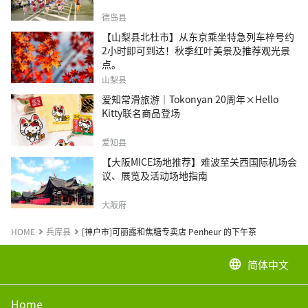
德岛县
【山梨县北杜市】从东京乘坐特急列车梓号约
2小时即可到达！秋季红叶美景及推荐观光景
点。
山梨县
爱知常滑旅游｜Tokonyan 20周年×Hello
Kitty联名商品登场
爱知县
【大阪MICE场地推荐】难波至关西国际机场会
议、展览及活动场地指南
大阪府
HOME
兵库县
[神户市]可丽露和焦糖专卖店 Penheur 的下午茶
简体中文
language
Home