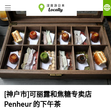
language
[神户市]可丽露和焦糖专卖店
Penheur 的下午茶