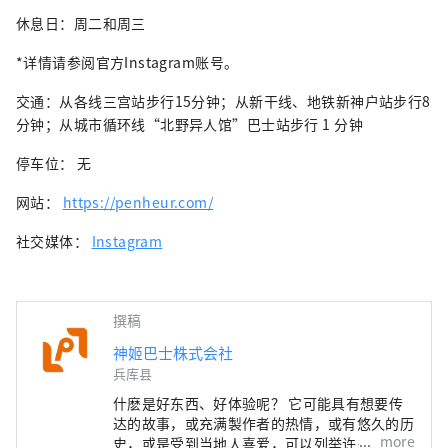
休息日：周二和周三
*详情请参阅官方Instagram账号。
交通：从各线三宫站步行15分钟；从新干线、地铁新神户站步行8
分钟；从城市循环线“北野异人馆”巴士站步行 1 分钟
停车位： 无
网站：
https://penheur.com/
社交媒体：
Instagram
撰稿
神姬巴士株式会社
兵库县
什麽是好东西、好体验呢？ 它可能具有想要传
达的故事，或充满製作者的热情，或有悠久的历
more
史，或是受到当地人喜爱，可以列举许多特徵。