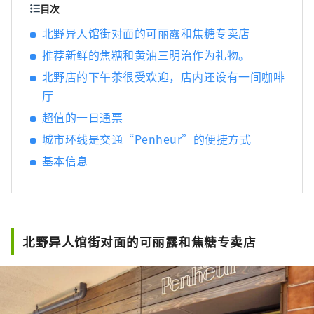
连结」为理念，发掘兵库的好东西，并发布能
目次
让客户与兵库县内地区的心灵距离拉近的资
北野异人馆街对面的可丽露和焦糖专卖店
讯。
推荐新鲜的焦糖和黄油三明治作为礼物。
北野店的下午茶很受欢迎，店内还设有一间咖啡
厅
超值的一日通票
城市环线是交通“Penheur”的便捷方式
基本信息
北野异人馆街对面的可丽露和焦糖专卖店