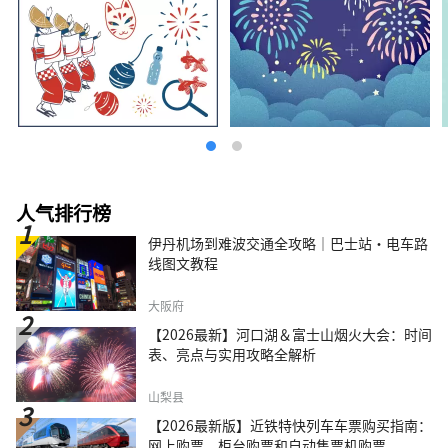
人气排行榜
伊丹机场到难波交通全攻略｜巴士站・电车路
线图文教程
大阪府
【2026最新】河口湖＆富士山烟火大会：时间
表、亮点与实用攻略全解析
山梨县
【2026最新版】近铁特快列车车票购买指南：
网上购票、柜台购票和自动售票机购票