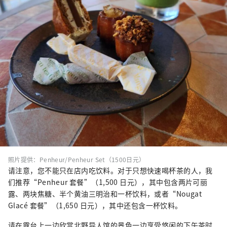
照片提供：Penheur/Penheur Set（1500日元）
请注意，您不能只在店内吃饮料。对于只想快速喝杯茶的人，我
们推荐“Penheur 套餐”（1,500 日元），其中包含两片可丽
露、两块焦糖、半个黄油三明治和一杯饮料，或者“Nougat
Glacé 套餐”（1,650 日元），其中还包含一杯饮料。
请在露台上一边欣赏北野异人馆的景色一边享受悠闲的下午茶时