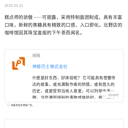
2025.03.31
糕点师的骄傲——可丽露，采用特制面团制成，具有丰富
口味，新鲜的焦糖具有精致的口感，入口即化。北野店的
咖啡馆因其珠宝盒般的下午茶而闻名。
撰稿
神姬巴士株式会社
什麽是好东西、好体验呢？ 它可能具有想要传
达的故事，或充满製作者的热情，或有悠久的
历史，或是受到当地人喜爱，可以列举许多特
more
徵。当您遇到特别的事物或体验时，是否曾经
因为高兴而想要告诉别人呢？ 而且，当您传达
本服务包含赞助广告。
出去后，有人因此与某些事物产生新的连结。
我认为这才是真正的「好东西」。 为了能够为
客户提供这样的邂逅，我们以「诉说、传达、