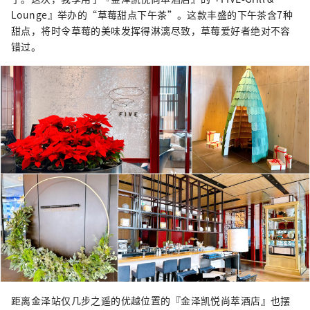
Lounge』举办的“草莓甜点下午茶”。这款丰盛的下午茶含7种
甜点，将时令草莓的美味发挥得淋漓尽致，草莓爱好者绝对不容
错过。
距离金泽站仅几步之遥的优越位置的『金泽凯悦尚萃酒店』也摆