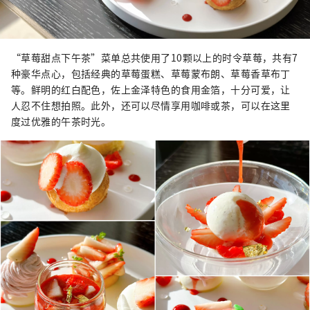
“草莓甜点下午茶”菜单总共使用了10颗以上的时令草莓，共有7
种豪华点心，包括经典的草莓蛋糕、草莓蒙布朗、草莓香草布丁
等。鲜明的红白配色，佐上金泽特色的食用金箔，十分可爱，让
人忍不住想拍照。此外，还可以尽情享用咖啡或茶，可以在这里
度过优雅的午茶时光。