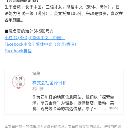
【台湾编辑kuma】
生于台湾，长于中国。三语才女，母语中文（繁体、简体），日
语能力考试一级（满分），英文托福106分。兴趣是摄影，喜欢在
各地观星。
■我负责的海外SNS账号☆
小红书 (RED) | 简体中文（中国）
Facebook中文｜繁体中文（台湾/香港）
Facebook英语
撰稿
株式会社金泽日和
石川县
作为石川县的地区信息网站，我们以“探索金
泽，享受金泽”为理念，提供新店、活动、美
more
食、观光等金泽的精选信息。除了
“SmartNews”、“goo news”等日本国内媒
体外，我们还与中国、台湾、香港、泰国、越南
等海外媒体合作，向世界广泛传播石川县的魅
本文章所提供的情报均为采访时的信息。文章内所提到的商品、服务的内容