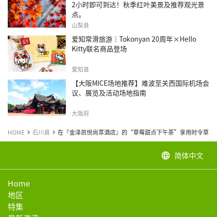
2小时即可到达！秋季红叶美景及推荐观光景
点。
山梨县
爱知常滑旅游｜Tokonyan 20周年×Hello
Kitty联名商品登场
爱知县
【大阪MICE场地推荐】难波至关西国际机场会
议、展览及活动场地指南
大阪府
HOME
石川县
在『金泽凯悦尚萃酒店』的“草莓甜点下午茶”享用时令草莓
简体中文
language
Home
地区
特集