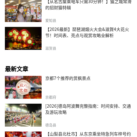
【从名古屋乘电车只需30分钟！】猫之城常滑
的招财猫特辑
爱知县
【2026最新】琵琶湖烟火大会&滋賀4大花火
节！时间表、亮点与观赏攻略全解析
滋贺县
最新文章
京都7个推荐的赏枫景点
京都府
[2026]德岛阿波舞完整指南：时间安排、交通
及游玩攻略
德岛县
【山梨县北杜市】从东京乘坐特急列车梓号约