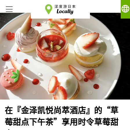
language
在『金泽凯悦尚萃酒店』的“草
莓甜点下午茶”享用时令草莓甜