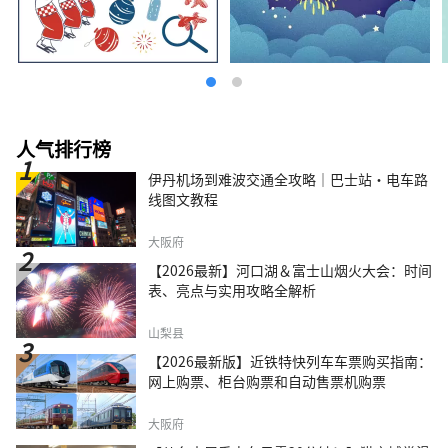
人气排行榜
伊丹机场到难波交通全攻略｜巴士站・电车路
线图文教程
大阪府
【2026最新】河口湖＆富士山烟火大会：时间
表、亮点与实用攻略全解析
山梨县
【2026最新版】近铁特快列车车票购买指南：
网上购票、柜台购票和自动售票机购票
大阪府