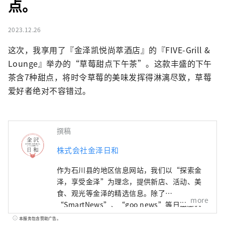
点。
2023.12.26
这次，我享用了『金泽凯悦尚萃酒店』的『FIVE-Grill & 
Lounge』举办的“草莓甜点下午茶”。这款丰盛的下午
茶含7种甜点，将时令草莓的美味发挥得淋漓尽致，草莓
爱好者绝对不容错过。
撰稿
株式会社金泽日和
作为石川县的地区信息网站，我们以“探索金
泽，享受金泽”为理念，提供新店、活动、美
食、观光等金泽的精选信息。除了
more
“SmartNews”、“goo news”等日本国内
媒体外，我们还与中国、台湾、香港、泰国、
本服务包含赞助广告。