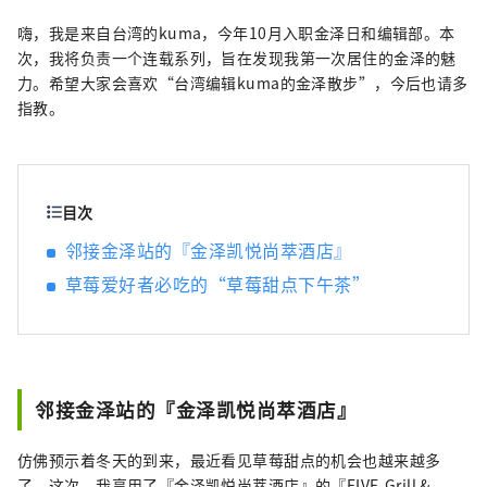
越南等海外媒体合作，向世界广泛传播石川县
的魅力。
嗨，我是来自台湾的kuma，今年10月入职金泽日和编辑部。本
次，我将负责一个连载系列，旨在发现我第一次居住的金泽的魅
力。希望大家会喜欢“台湾编辑kuma的金泽散步”，今后也请多
指教。
目次
邻接金泽站的『金泽凯悦尚萃酒店』
草莓爱好者必吃的“草莓甜点下午茶”
邻接金泽站的『金泽凯悦尚萃酒店』
仿佛预示着冬天的到来，最近看见草莓甜点的机会也越来越多
了。这次，我享用了『金泽凯悦尚萃酒店』的『FIVE-Grill &