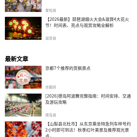
爱知县
【2026最新】琵琶湖烟火大会&滋賀4大花火
节！时间表、亮点与观赏攻略全解析
滋贺县
最新文章
京都7个推荐的赏枫景点
京都府
[2026]德岛阿波舞完整指南：时间安排、交通
及游玩攻略
德岛县
【山梨县北杜市】从东京乘坐特急列车梓号约
2小时即可到达！秋季红叶美景及推荐观光景
点。