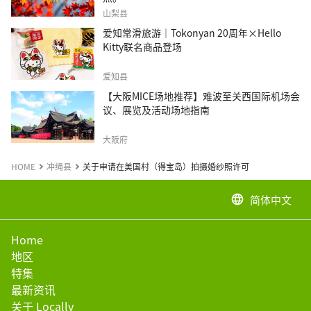
山梨县
爱知常滑旅游｜Tokonyan 20周年×Hello
Kitty联名商品登场
爱知县
【大阪MICE场地推荐】难波至关西国际机场会
议、展览及活动场地指南
大阪府
HOME
冲绳县
关于申请在美国村（得宝岛）拍摄婚纱照许可
简体中文
language
Home
地区
特集
最新资讯
关于 Locally