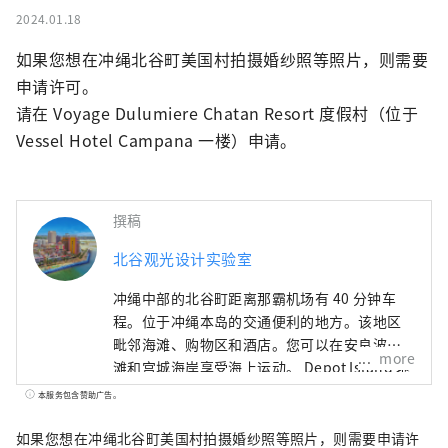
2024.01.18
如果您想在冲绳北谷町美国村拍摄婚纱照等照片，则需要
申请许可。

请在 Voyage Dulumiere Chatan Resort 度假村（位于 
Vessel Hotel Campana 一楼）申请。
撰稿
北谷观光设计实验室
冲绳中部的北谷町距离那霸机场有 40 分钟车
程。位于冲绳本岛的交通便利的地方。该地区
毗邻海滩、购物区和酒店。您可以在安良波海
more
滩和宫城海岸享受海上运动。 Depot Island 地
区到处都是色彩缤纷的建筑和适合拍照的景
本服务包含赞助广告。
点，因此您在逗留期间不会感到无聊。另外，
海边长廊木板路上设有可以免费休息的桌椅，
如果您想在冲绳北谷町美国村拍摄婚纱照等照片，则需要申请许