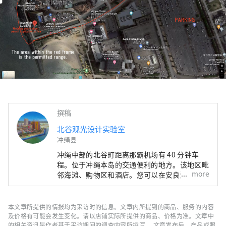
撰稿
北谷观光设计实验室
冲绳县
冲绳中部的北谷町距离那霸机场有 40 分钟车
程。位于冲绳本岛的交通便利的地方。该地区毗
more
邻海滩、购物区和酒店。您可以在安良波海滩和
宫城海岸享受海上运动。 Depot Island 地区到
处都是色彩缤纷的建筑和适合拍照的景点，因此
您在逗留期间不会感到无聊。另外，海边长廊木
本文章所提供的情报均为采访时的信息。文章内所提到的商品、服务的内容
板路上设有可以免费休息的桌椅，可以无障碍地
及价格有可能会发生变化。请以店铺实际所提供的商品、价格为准。文章中
看日落，可以慢慢欣赏日落。这里不仅可以品尝
的相关资讯是作者基于采访期间的调查内容所撰写。 文章发布后，产品或服