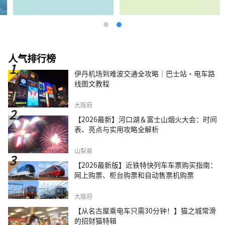
人气排行榜
伊丹机场到难波交通全攻略｜巴士站・电车路
线图文教程
大阪府
【2026最新】河口湖＆富士山烟火大会：时间
表、亮点与实用攻略全解析
山梨县
【2026最新版】近铁特快列车车票购买指南：
网上购票、柜台购票和自动售票机购票
大阪府
【从名古屋乘电车只需30分钟！】猫之城常滑
的招财猫特辑